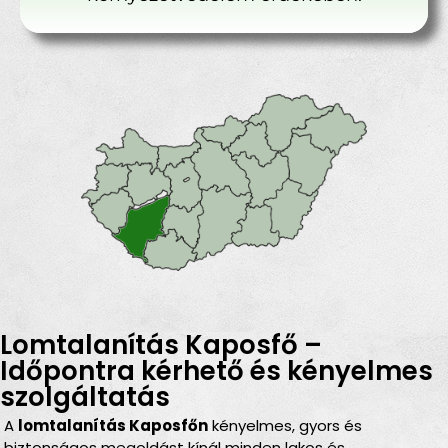
Lomtalanítás Kaposfő –
Időpontra kérhető és kényelmes
szolgáltatás
A
lomtalanítás Kaposfőn
kényelmes, gyors és
biztonságos megoldást kínál minden lakos és