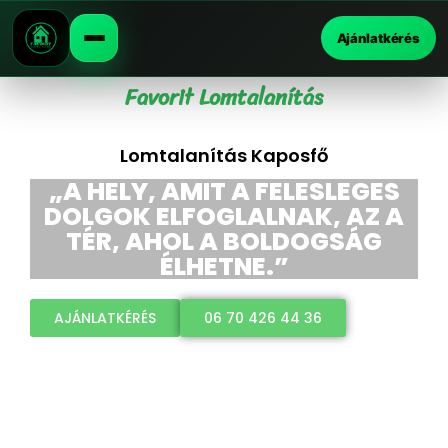
Ajánlatkérés
Favorit Lomtalanítás
Lomtalanítás Kaposfő
„A HELY, AMIT A FELESLEGES
DOLGOK ELFOGLALNAK, AZ A
TÉR, AHOL A BOLDOGSÁG
ÉLHETNE.”
AJÁNLATKÉRÉS
06 70 426 44 36