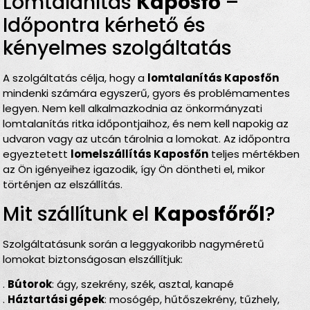
Lomtalanítás
Kaposfő
–
Időpontra kérhető és
kényelmes szolgáltatás
A szolgáltatás célja, hogy a
lomtalanítás Kaposfőn
mindenki számára egyszerű, gyors és problémamentes
legyen. Nem kell alkalmazkodnia az önkormányzati
lomtalanítás ritka időpontjaihoz, és nem kell napokig az
udvaron vagy az utcán tárolnia a lomokat. Az időpontra
egyeztetett
lomelszállítás Kaposfőn
teljes mértékben
az Ön igényeihez igazodik, így Ön döntheti el, mikor
történjen az elszállítás.
Mit szállítunk el
Kaposfőről
?
Szolgáltatásunk során a leggyakoribb nagyméretű
lomokat biztonságosan elszállítjuk:
.
Bútorok
: ágy, szekrény, szék, asztal, kanapé
.
Háztartási gépek
: mosógép, hűtőszekrény, tűzhely,