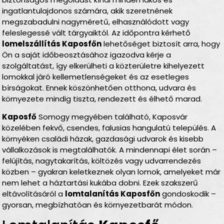
ingatlantulajdonos számára, akik szeretnének
megszabadulni nagyméretű, elhasználódott vagy
feleslegessé vált tárgyaiktól. Az időpontra kérhető
lomelszállítás Kaposfőn
lehetőséget biztosít arra, hogy
Ön a saját időbeosztásához igazodva kérje a
szolgáltatást, így elkerülheti a közterületre kihelyezett
lomokkal járó kellemetlenségeket és az esetleges
bírságokat. Ennek köszönhetően otthona, udvara és
környezete mindig tiszta, rendezett és élhető marad.
Kaposfő
Somogy megyében található, Kaposvár
közelében fekvő, csendes, falusias hangulatú település. A
környéken családi házak, gazdasági udvarok és kisebb
vállalkozások is megtalálhatók. A mindennapi élet során –
felújítás, nagytakarítás, költözés vagy udvarrendezés
közben – gyakran keletkeznek olyan lomok, amelyeket már
nem lehet a háztartási kukába dobni. Ezek szakszerű
eltávolításáról a
lomtalanítás Kaposfőn
gondoskodik –
gyorsan, megbízhatóan és környezetbarát módon.