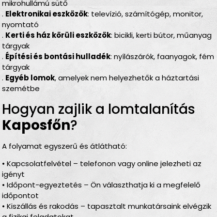
mikrohullámú sütő
.
Elektronikai eszközök
: televízió, számítógép, monitor,
nyomtató
.
Kerti és ház körüli eszközök
: bicikli, kerti bútor, műanyag
tárgyak
.
Építési és bontási hulladék
: nyílászárók, faanyagok, fém
tárgyak
.
Egyéb lomok
, amelyek nem helyezhetők a háztartási
szemétbe
Hogyan zajlik a lomtalanítás
Kaposfőn
?
A folyamat egyszerű és átlátható:
• Kapcsolatfelvétel – telefonon vagy online jelezheti az
igényt
• Időpont-egyeztetés – Ön választhatja ki a megfelelő
időpontot
• Kiszállás és rakodás – tapasztalt munkatársaink elvégzik
a fizikai feladatokat