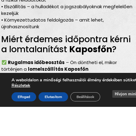
• Elszállítás – a hulladékot a jogszabályoknak megfelelően
kezeljük
• Környezettudatos feldolgozás – amit lehet,
újrahasznosítunk
Miért érdemes időpontra kérni
a lomtalanítást
Kaposfőn
?
Rugalmas időbeosztás
– Ön döntheti el, mikor
történjen a
lomelszállítás Kaposfőn
Komplett szolgáltatás
– rakodás, szállítás és
A weboldalon a minőségi felhasználói élmény érdekében sütike
elszámolás egyben
Részletek
Bírságmentes megoldás
– nem kell közterületre
Hívjon min
kihelyezni a lomokat
Elfogad
Elutasítom
Beállítások
Környezetbarát feldolgozás
– felelős, szelektív
hulladékkezelés
Gyors és szakszerű
– minden gördülékenyen,
biztonságosan történik
Lomtalanítás
Kaposfő
–