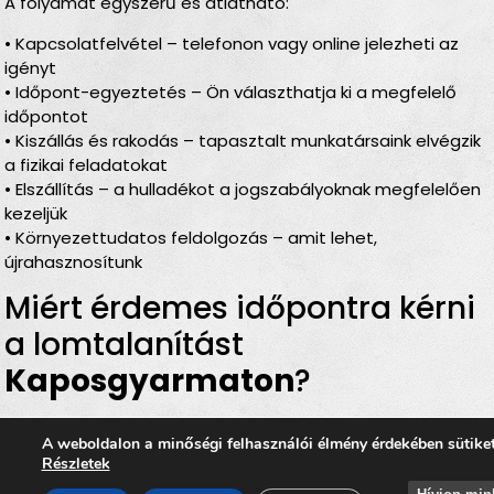
A folyamat egyszerű és átlátható:
• Kapcsolatfelvétel – telefonon vagy online jelezheti az
igényt
• Időpont-egyeztetés – Ön választhatja ki a megfelelő
időpontot
• Kiszállás és rakodás – tapasztalt munkatársaink elvégzik
a fizikai feladatokat
• Elszállítás – a hulladékot a jogszabályoknak megfelelően
kezeljük
• Környezettudatos feldolgozás – amit lehet,
újrahasznosítunk
Miért érdemes időpontra kérni
a lomtalanítást
Kaposgyarmaton
?
Rugalmas időbeosztás
– Ön döntheti el, mikor
A weboldalon a minőségi felhasználói élmény érdekében sütike
történjen a
lomelszállítás Kaposgyarmaton
Részletek
Komplett szolgáltatás
– rakodás, szállítás és