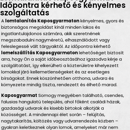
Időpontra kérhető és kényelmes
szolgáltatás
A
lomtalanítás Kaposgyarmaton
kényelmes, gyors és
biztonságos megoldást kínál minden lakos és
ingatlantulajdonos számára, akik szeretnének
megszabadulni nagyméretű, elhasználódott vagy
feleslegessé vált tárgyaiktól. Az időpontra kérhető
lomelszállítás Kaposgyarmaton
lehetőséget biztosít
arra, hogy Ön a saját időbeosztásához igazodva kérje a
szolgáltatást, így elkerülheti a közterületre kihelyezett
lomokkal járó kellemetlenségeket és az esetleges
bírságokat. Ennek köszönhetően otthona, udvara és
környezete mindig tiszta, rendezett és élhető marad.
Kaposgyarmat
Somogy megyében található, csendes,
falusias hangulatú település, ahol főként családi házak,
gazdasági udvarok és kisebb birtokok alkotják a
közösséget. A mindennapi élet során – felújítás,
nagytakarítás, költözés vagy udvarrendezés közben –
gyakran keletkeznek olyan lomok, amelyeket már nem