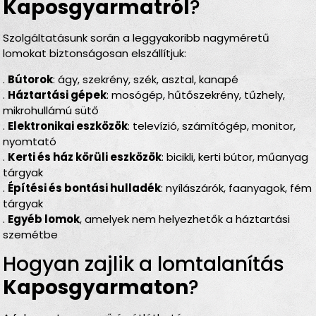
Kaposgyarmatról
?
Szolgáltatásunk során a leggyakoribb nagyméretű
lomokat biztonságosan elszállítjuk:
.
Bútorok
: ágy, szekrény, szék, asztal, kanapé
.
Háztartási gépek
: mosógép, hűtőszekrény, tűzhely,
mikrohullámú sütő
.
Elektronikai eszközök
: televízió, számítógép, monitor,
nyomtató
.
Kerti és ház körüli eszközök
: bicikli, kerti bútor, műanyag
tárgyak
.
Építési és bontási hulladék
: nyílászárók, faanyagok, fém
tárgyak
.
Egyéb lomok
, amelyek nem helyezhetők a háztartási
szemétbe
Hogyan zajlik a lomtalanítás
Kaposgyarmaton
?