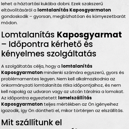
lehet a háztartási kukába dobni. Ezek szakszerű
eltávolításáról a
lomtalanítás Kaposgyarmaton
gondoskodik – gyorsan, megbízhatóan és környezetbarát
módon.
Lomtalanítás
Kaposgyarmat
– Időpontra kérhető és
kényelmes szolgáltatás
A szolgáltatás célja, hogy a
lomtalanítás
Kaposgyarmaton
mindenki számára egyszerű, gyors és
problémamentes legyen. Nem kell alkalmazkodnia az
önkormányzati lomtalanítás ritka időpontjaihoz, és nem
kell napokig az udvaron vagy az utcán tárolnia a lomokat.
Az időpontra egyeztetett
lomelszállítás
Kaposgyarmaton
teljes mértékben az Ön igényeihez
igazodik, így Ön döntheti el, mikor történjen az elszállítás.
Mit szállítunk el