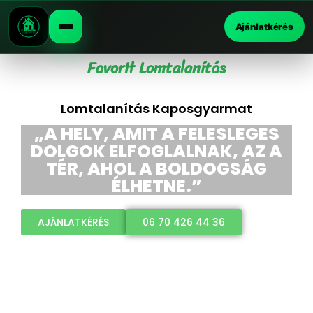
Ajánlatkérés
Favorit Lomtalanítás
Lomtalanítás Kaposgyarmat
„A HELY, AMIT A FELESLEGES
DOLGOK ELFOGLALNAK, AZ A
TÉR, AHOL A BOLDOGSÁG
ÉLHETNE.”
AJÁNLATKÉRÉS
06 70 426 44 36