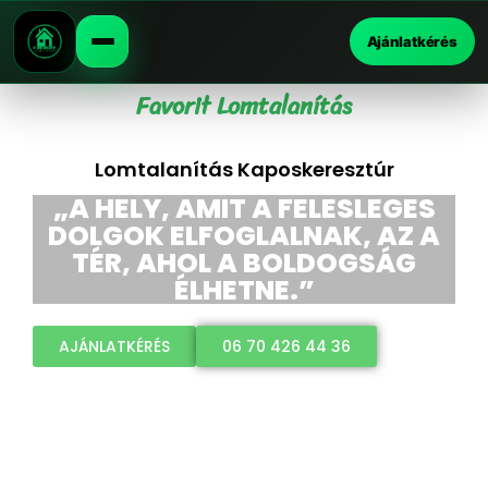
Ajánlatkérés
Favorit Lomtalanítás
Lomtalanítás Kaposkeresztúr
„A HELY, AMIT A FELESLEGES
DOLGOK ELFOGLALNAK, AZ A
TÉR, AHOL A BOLDOGSÁG
ÉLHETNE.”
AJÁNLATKÉRÉS
06 70 426 44 36