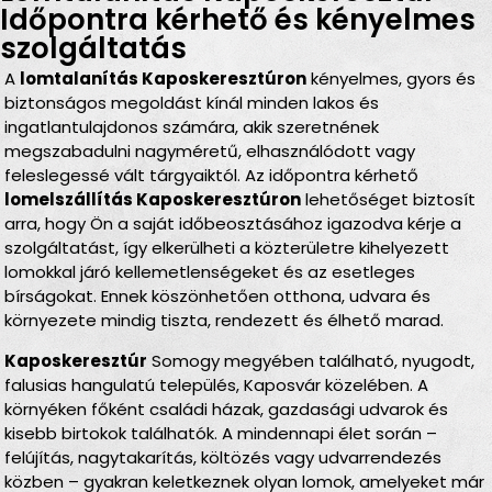
Időpontra kérhető és kényelmes
szolgáltatás
A
lomtalanítás Kaposkeresztúron
kényelmes, gyors és
biztonságos megoldást kínál minden lakos és
ingatlantulajdonos számára, akik szeretnének
megszabadulni nagyméretű, elhasználódott vagy
feleslegessé vált tárgyaiktól. Az időpontra kérhető
lomelszállítás Kaposkeresztúron
lehetőséget biztosít
arra, hogy Ön a saját időbeosztásához igazodva kérje a
szolgáltatást, így elkerülheti a közterületre kihelyezett
lomokkal járó kellemetlenségeket és az esetleges
bírságokat. Ennek köszönhetően otthona, udvara és
környezete mindig tiszta, rendezett és élhető marad.
Kaposkeresztúr
Somogy megyében található, nyugodt,
falusias hangulatú település, Kaposvár közelében. A
környéken főként családi házak, gazdasági udvarok és
kisebb birtokok találhatók. A mindennapi élet során –
felújítás, nagytakarítás, költözés vagy udvarrendezés
közben – gyakran keletkeznek olyan lomok, amelyeket már