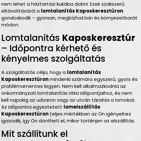
nem lehet a háztartási kukába dobni. Ezek szakszerű
eltávolításáról a
lomtalanítás Kaposkeresztúron
gondoskodik – gyorsan, megbízhatóan és környezetbarát
módon.
Lomtalanítás
Kaposkeresztúr
– Időpontra kérhető és
kényelmes szolgáltatás
A szolgáltatás célja, hogy a
lomtalanítás
Kaposkeresztúron
mindenki számára egyszerű, gyors és
problémamentes legyen. Nem kell alkalmazkodnia az
önkormányzati lomtalanítás ritka időpontjaihoz, és nem
kell napokig az udvaron vagy az utcán tárolnia a lomokat.
Az időpontra egyeztetett
lomelszállítás
Kaposkeresztúron
teljes mértékben az Ön igényeihez
igazodik, így Ön döntheti el, mikor történjen az elszállítás.
Mit szállítunk el