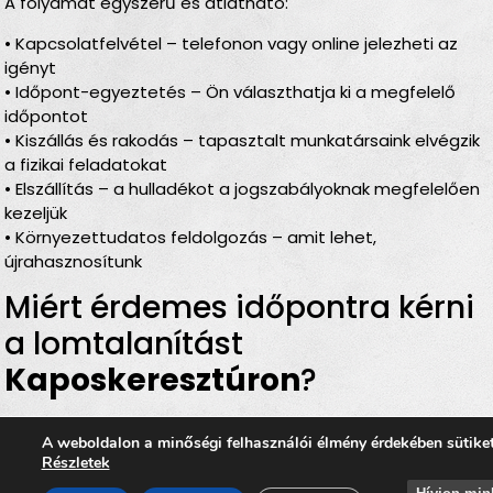
A folyamat egyszerű és átlátható:
• Kapcsolatfelvétel – telefonon vagy online jelezheti az
igényt
• Időpont-egyeztetés – Ön választhatja ki a megfelelő
időpontot
• Kiszállás és rakodás – tapasztalt munkatársaink elvégzik
a fizikai feladatokat
• Elszállítás – a hulladékot a jogszabályoknak megfelelően
kezeljük
• Környezettudatos feldolgozás – amit lehet,
újrahasznosítunk
Miért érdemes időpontra kérni
a lomtalanítást
Kaposkeresztúron
?
Rugalmas időbeosztás
– Ön döntheti el, mikor
A weboldalon a minőségi felhasználói élmény érdekében sütike
történjen a
lomelszállítás Kaposkeresztúron
Részletek
Komplett szolgáltatás
– rakodás, szállítás és