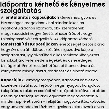
Időpontra kérhető és kényelmes
szolgáltatás
A
lomtalanítás Kaposújlakon
kényelmes, gyors és
biztonságos megoldást kínál minden lakos és
ingatlantulajdonos számára, akik szeretnének
megszabadulni nagyméretű, elhasználódott vagy
feleslegessé vált tárgyaiktól. Az időpontra kérhető
lomelszállítás Kaposújlakon
lehetőséget biztosít arra,
hogy Ön a saját időbeosztásához igazodva kérje a
szolgáltatást, így elkerülheti a közterületre kihelyezett
lomokkal járó kellemetlenségeket és az esetleges
bírságokat. Ennek köszönhetően otthona, udvara és
környezete mindig tiszta, rendezett és élhető marad.
Kaposújlak
Somogy megyében, Kaposvár közvetlen
közelében található, fejlődő, mégis nyugodt hangulatú
település. A faluban családi házak, újabb lakóövezetek és
kisebb gazdasági udvarok egyaránt megtalálhatók. A
mindennapi élet során – felújítás, nagytakarítás, költözés
vagy udvarrendezés közben – gyakran keletkeznek olyan