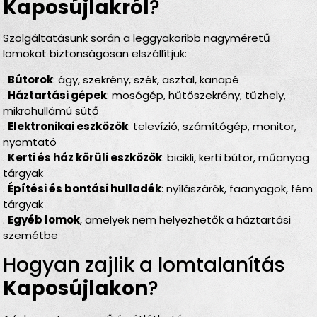
Kaposújlakról
?
Szolgáltatásunk során a leggyakoribb nagyméretű
lomokat biztonságosan elszállítjuk:
.
Bútorok
: ágy, szekrény, szék, asztal, kanapé
.
Háztartási gépek
: mosógép, hűtőszekrény, tűzhely,
mikrohullámú sütő
.
Elektronikai eszközök
: televízió, számítógép, monitor,
nyomtató
.
Kerti és ház körüli eszközök
: bicikli, kerti bútor, műanyag
tárgyak
.
Építési és bontási hulladék
: nyílászárók, faanyagok, fém
tárgyak
.
Egyéb lomok
, amelyek nem helyezhetők a háztartási
szemétbe
Hogyan zajlik a lomtalanítás
Kaposújlakon
?