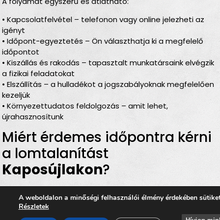
A folyamat egyszerű és átlátható:
• Kapcsolatfelvétel – telefonon vagy online jelezheti az
igényt
• Időpont-egyeztetés – Ön választhatja ki a megfelelő
időpontot
• Kiszállás és rakodás – tapasztalt munkatársaink elvégzik
a fizikai feladatokat
• Elszállítás – a hulladékot a jogszabályoknak megfelelően
kezeljük
• Környezettudatos feldolgozás – amit lehet,
újrahasznosítunk
Miért érdemes időpontra kérni
a lomtalanítást
Kaposújlakon
?
Rugalmas időbeosztás
– Ön döntheti el, mikor
A weboldalon a minőségi felhasználói élmény érdekében sütike
történjen a
lomelszállítás Kaposújlakon
Részletek
Komplett szolgáltatás
– rakodás, szállítás és