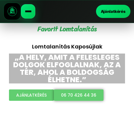
Ajánlatkérés
Favorit Lomtalanítás
Lomtalanítás Kaposújlak
„A HELY, AMIT A FELESLEGES
DOLGOK ELFOGLALNAK, AZ A
TÉR, AHOL A BOLDOGSÁG
ÉLHETNE.”
AJÁNLATKÉRÉS
06 70 426 44 36