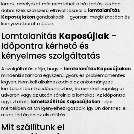
lomok, amelyeket már nem lehet a háztartási kukába
dobni. Ezek szakszerű eltávolításáról a
lomtalanítás
Kaposújlakon
gondoskodik – gyorsan, megbízhatóan és
környezetbarát módon.
Lomtalanítás
Kaposújlak
–
Időpontra kérhető és
kényelmes szolgáltatás
A szolgáltatás célja, hogy a
lomtalanítás Kaposújlakon
mindenki számára egyszerű, gyors és problémamentes
legyen. Nem kell alkalmazkodnia az önkormányzati
lomtalanítás ritka időpontjaihoz, és nem kell napokig az
udvaron vagy az utcán tárolnia a lomokat. Az időpontra
egyeztetett
lomelszállítás Kaposújlakon
teljes
mértékben az Ön igényeihez igazodik, így Ön döntheti el,
mikor történjen az elszállítás.
Mit szállítunk el