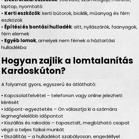
laptop, nyomtató
•
Kerti eszközök
: kerti bútorok, biciklik, műanyag és fém
eszközök
•
Építési és bontási hulladék
: sitt, nyílászárók, faanyagok,
fém elemek
•
Egyéb lomok
, amelyek nem férnek a háztartási
hulladékba
Hogyan zajlik a lomtalanítás
Kardoskúton?
A folyamat gyors, egyszerű és átlátható:
• Kapcsolatfelvétel – telefonon vagy online jelezheti
kérését
• Időpont-egyeztetés – Ön választja ki a számára
legmegfelelőbb időpontot
• Kiszállás és rakodás – tapasztalt, megbízható csapat
végzi a teljes fizikai munkát
• Elszállítás – a hulladékot szabályosan, engedéllyel