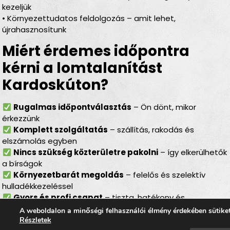
kezeljük
• Környezettudatos feldolgozás – amit lehet,
újrahasznosítunk
Miért érdemes időpontra
kérni a lomtalanítást
Kardoskúton?
Rugalmas időpontválasztás
– Ön dönt, mikor
érkezzünk
Komplett szolgáltatás
– szállítás, rakodás és
elszámolás egyben
Nincs szükség közterületre pakolni
– így elkerülhetők
a bírságok
Környezetbarát megoldás
– felelős és szelektív
hulladékkezeléssel
Gyors és profi csapat
– tiszta, hatékony és
gördülékeny munkavégzés
A weboldalon a minőségi felhasználói élmény érdekében sütike
Részletek