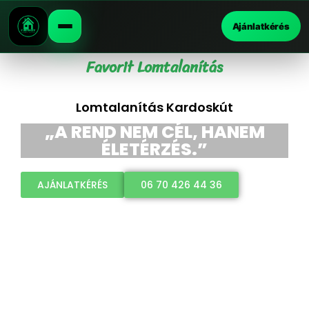
Ajánlatkérés
Favorit Lomtalanítás
Lomtalanítás Kardoskút
„A REND NEM CÉL, HANEM
ÉLETÉRZÉS.”
AJÁNLATKÉRÉS
06 70 426 44 36