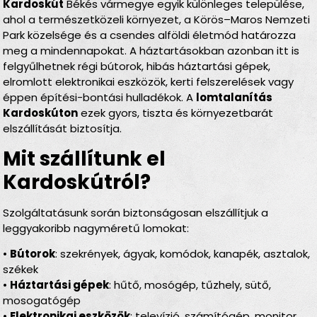
Kardoskút
Békés vármegye egyik különleges települése,
ahol a természetközeli környezet, a Körös–Maros Nemzeti
Park közelsége és a csendes alföldi életmód határozza
meg a mindennapokat. A háztartásokban azonban itt is
felgyűlhetnek régi bútorok, hibás háztartási gépek,
elromlott elektronikai eszközök, kerti felszerelések vagy
éppen építési-bontási hulladékok. A
lomtalanítás
Kardoskúton
ezek gyors, tiszta és környezetbarát
elszállítását biztosítja.
Mit szállítunk el
Kardoskútról?
Szolgáltatásunk során biztonságosan elszállítjuk a
leggyakoribb nagyméretű lomokat:
•
Bútorok
: szekrények, ágyak, komódok, kanapék, asztalok,
székek
•
Háztartási gépek
: hűtő, mosógép, tűzhely, sütő,
mosogatógép
•
Elektronikai eszközök
: televízió, számítógép, monitor,