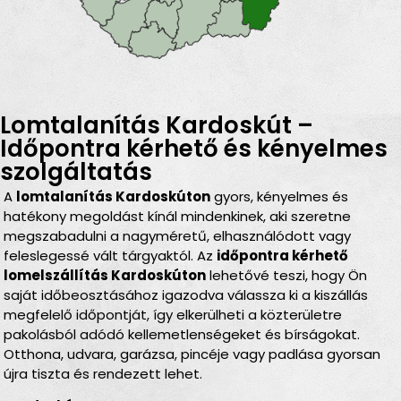
Lomtalanítás Kardoskút –
Időpontra kérhető és kényelmes
szolgáltatás
A
lomtalanítás Kardoskúton
gyors, kényelmes és
hatékony megoldást kínál mindenkinek, aki szeretne
megszabadulni a nagyméretű, elhasználódott vagy
feleslegessé vált tárgyaktól. Az
időpontra kérhető
lomelszállítás Kardoskúton
lehetővé teszi, hogy Ön
saját időbeosztásához igazodva válassza ki a kiszállás
megfelelő időpontját, így elkerülheti a közterületre
pakolásból adódó kellemetlenségeket és bírságokat.
Otthona, udvara, garázsa, pincéje vagy padlása gyorsan
újra tiszta és rendezett lehet.