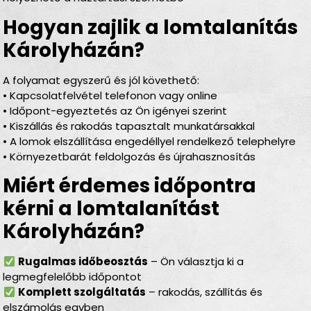
Hogyan zajlik a lomtalanítás
Károlyházán?
A folyamat egyszerű és jól követhető:
• Kapcsolatfelvétel telefonon vagy online
• Időpont-egyeztetés az Ön igényei szerint
• Kiszállás és rakodás tapasztalt munkatársakkal
• A lomok elszállítása engedéllyel rendelkező telephelyre
• Környezetbarát feldolgozás és újrahasznosítás
Miért érdemes időpontra
kérni a lomtalanítást
Károlyházán?
Rugalmas időbeosztás
– Ön választja ki a
legmegfelelőbb időpontot
Komplett szolgáltatás
– rakodás, szállítás és
elszámolás egyben