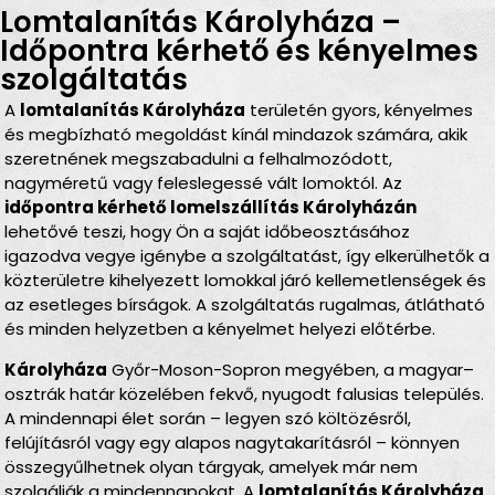
Lomtalanítás Károlyháza –
Időpontra kérhető és kényelmes
szolgáltatás
A
lomtalanítás Károlyháza
területén gyors, kényelmes
és megbízható megoldást kínál mindazok számára, akik
szeretnének megszabadulni a felhalmozódott,
nagyméretű vagy feleslegessé vált lomoktól. Az
időpontra kérhető lomelszállítás Károlyházán
lehetővé teszi, hogy Ön a saját időbeosztásához
igazodva vegye igénybe a szolgáltatást, így elkerülhetők a
közterületre kihelyezett lomokkal járó kellemetlenségek és
az esetleges bírságok. A szolgáltatás rugalmas, átlátható
és minden helyzetben a kényelmet helyezi előtérbe.
Károlyháza
Győr-Moson-Sopron megyében, a magyar–
osztrák határ közelében fekvő, nyugodt falusias település.
A mindennapi élet során – legyen szó költözésről,
felújításról vagy egy alapos nagytakarításról – könnyen
összegyűlhetnek olyan tárgyak, amelyek már nem
szolgálják a mindennapokat. A
lomtalanítás Károlyháza