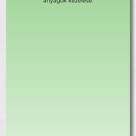
anyagok kezelése.