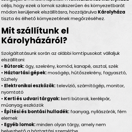
célja, hogy ezek a lomok szakszerűen és környezetbarát
módon kerüljenek elszállításra, hozzájárulva
Károlyháza
tiszta és élhető környezetének megőrzéséhez.
Mit szállítunk el
Károlyházáról?
Szolgáltatásunk során az alábbi lomtípusokat vállaljuk
elszállítani:
•
Bútorok:
ágy, szekrény, komód, kanapé, asztal, szék
•
Háztartási gépek:
mosógép, hűtőszekrény, fagyasztó,
tűzhely
•
Elektronikai eszközök:
televízió, számítógép, monitor,
nyomtató
•
Kerti és udvari tárgyak:
kerti bútorok, kerékpár,
műanyag eszközök
•
Építési és bontási hulladék:
faanyag, nyílászárók, fém
elemek
•
Egyéb lomok:
minden olyan tárgy, amely nem
helyezhető a háztartási szemétbe