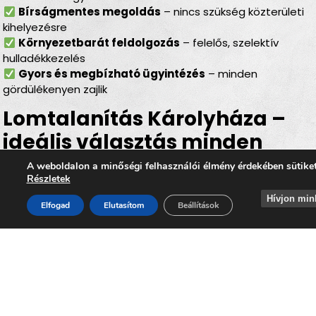
Bírságmentes megoldás
– nincs szükség közterületi
kihelyezésre
Környezetbarát feldolgozás
– felelős, szelektív
hulladékkezelés
Gyors és megbízható ügyintézés
– minden
gördülékenyen zajlik
Lomtalanítás Károlyháza –
ideális választás minden
helyzetben
A weboldalon a minőségi felhasználói élmény érdekében sütike
Részletek
Legyen szó
felújításról, költözésről, garázs- vagy
Hívjon min
Elfogad
Elutasítom
Beállítások
padlásürítésről, esetleg egy örökölt ingatlan
rendbetételéről
, a
lomtalanítás Károlyháza
minden
helyzetben hatékony és kényelmes megoldást kínál. Az
időpontra kérhető lomelszállítás Károlyházán
segítségével Ön gyorsan, biztonságosan és
környezettudatos módon szabadulhat meg a felesleges
lomoktól, miközben hozzájárul ahhoz, hogy
Károlyháza