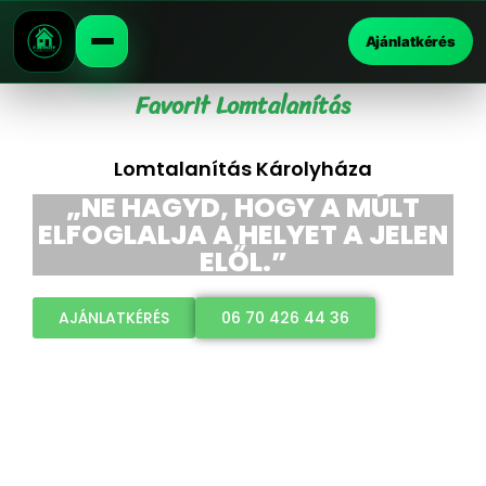
Ajánlatkérés
Favorit Lomtalanítás
Lomtalanítás Károlyháza
„NE HAGYD, HOGY A MÚLT
ELFOGLALJA A HELYET A JELEN
ELŐL.”
AJÁNLATKÉRÉS
06 70 426 44 36