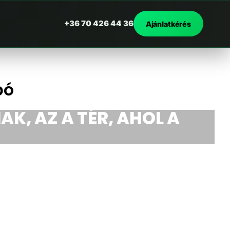
+36 70 426 44 36
Ajánlatkérés
bó
AK, AZ A TÉR, AHOL A