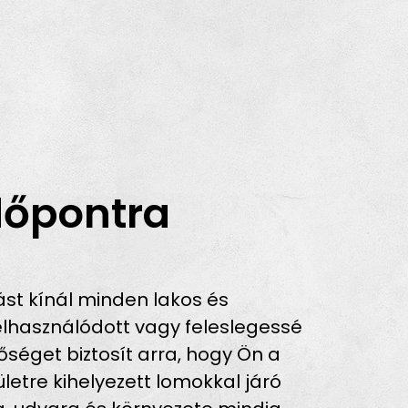
dőpontra
st kínál minden lakos és
lhasználódott vagy feleslegessé
őséget biztosít arra, hogy Ön a
ületre kihelyezett lomokkal járó