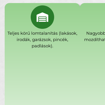
Teljes körű lomtalanítás (lakások,
Nagyobb
irodák, garázsok, pincék,
mozdíthat
padlások).