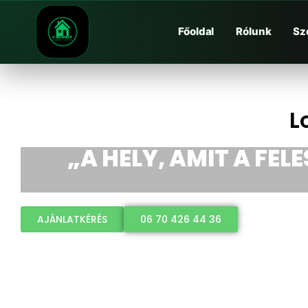
Főoldal
Rólunk
Sz
L
„A HELY, AMIT A FEL
AJÁNLATKÉRÉS
06 70 426 44 36