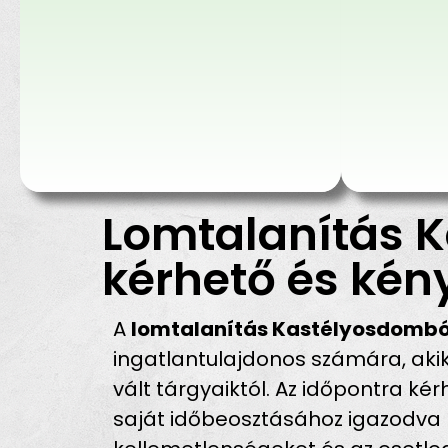
Lomtalanítás 
kérhető és kén
A
lomtalanítás Kastélyosdomb
ingatlantulajdonos számára, ak
vált tárgyaiktól. Az időpontra ké
saját időbeosztásához igazodva ké