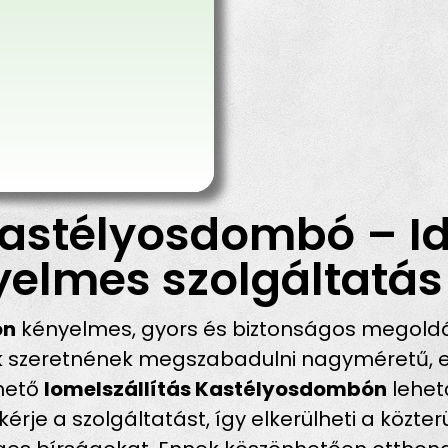
Kastélyosdombó – I
yelmes szolgáltatás
ón
kényelmes, gyors és biztonságos megoldá
ik szeretnének megszabadulni nagyméretű, e
rhető
lomelszállítás Kastélyosdombón
lehet
rje a szolgáltatást, így elkerülheti a közter