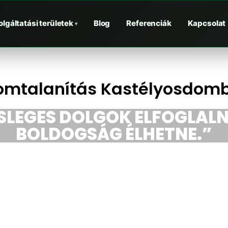
olgáltatási területek
Blog
Referenciák
Kapcsolat
▾
omtalanítás Kastélyosdom
ESLEGES DOLGOK ELFOGLALN
BOLDOGSÁG ÉLHETNE.”