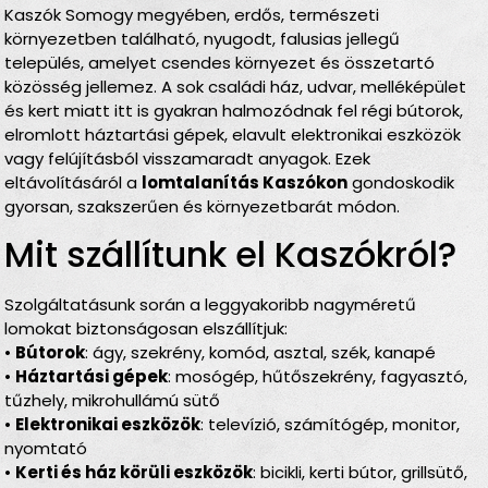
Kaszók Somogy megyében, erdős, természeti
környezetben található, nyugodt, falusias jellegű
település, amelyet csendes környezet és összetartó
közösség jellemez. A sok családi ház, udvar, melléképület
és kert miatt itt is gyakran halmozódnak fel régi bútorok,
elromlott háztartási gépek, elavult elektronikai eszközök
vagy felújításból visszamaradt anyagok. Ezek
eltávolításáról a
lomtalanítás Kaszókon
gondoskodik
gyorsan, szakszerűen és környezetbarát módon.
Mit szállítunk el Kaszókról?
Szolgáltatásunk során a leggyakoribb nagyméretű
lomokat biztonságosan elszállítjuk:
•
Bútorok
: ágy, szekrény, komód, asztal, szék, kanapé
•
Háztartási gépek
: mosógép, hűtőszekrény, fagyasztó,
tűzhely, mikrohullámú sütő
•
Elektronikai eszközök
: televízió, számítógép, monitor,
nyomtató
•
Kerti és ház körüli eszközök
: bicikli, kerti bútor, grillsütő,