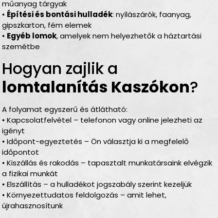
műanyag tárgyak
•
Építési és bontási hulladék
: nyílászárók, faanyag,
gipszkarton, fém elemek
•
Egyéb lomok
, amelyek nem helyezhetők a háztartási
szemétbe
Hogyan zajlik a
lomtalanítás Kaszókon
?
A folyamat egyszerű és átlátható:
• Kapcsolatfelvétel – telefonon vagy online jelezheti az
igényt
• Időpont-egyeztetés – Ön választja ki a megfelelő
időpontot
• Kiszállás és rakodás – tapasztalt munkatársaink elvégzik
a fizikai munkát
• Elszállítás – a hulladékot jogszabály szerint kezeljük
• Környezettudatos feldolgozás – amit lehet,
újrahasznosítunk