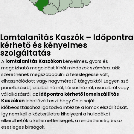
Lomtalanítás Kaszók – Időpontra
kérhető és kényelmes
szolgáltatás
A
lomtalanítás Kaszókon
kényelmes, gyors és
megbízható megoldást kínál mindazok számára, akik
szeretnének megszabadulni a feleslegessé vált,
elhasználódott vagy nagyméretű tárgyaiktól. Legyen szó
panellakásról, családi házról, társasházról, nyaralóról vagy
vállalkozásról, az
időpontra kérhető lomelszállítás
Kaszókon
lehetővé teszi, hogy Ön a saját
időbeosztásához igazodva intézze a lomok elszállítását.
Így nem kell a közterületre kihelyezni a hulladékot,
elkerülhetők a kellemetlenségek, a rendetlenség és az
esetleges bírságok.