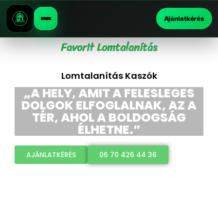
Ajánlatkérés
Favorit Lomtalanítás
Lomtalanítás Kaszók
„A HELY, AMIT A FELESLEGES
DOLGOK ELFOGLALNAK, AZ A
TÉR, AHOL A BOLDOGSÁG
ÉLHETNE.”
AJÁNLATKÉRÉS
06 70 426 44 36