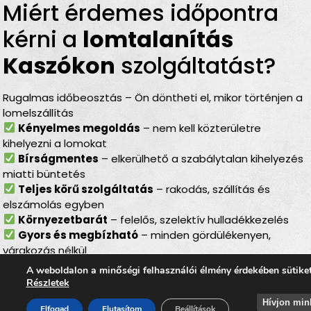
Miért érdemes időpontra
kérni a
lomtalanítás
Kaszókon
szolgáltatást?
Rugalmas időbeosztás – Ön döntheti el, mikor történjen a
lomelszállítás
Kényelmes megoldás
– nem kell közterületre
kihelyezni a lomokat
Bírságmentes
– elkerülhető a szabálytalan kihelyezés
miatti büntetés
Teljes körű szolgáltatás
– rakodás, szállítás és
elszámolás egyben
Környezetbarát
– felelős, szelektív hulladékkezelés
Gyors és megbízható
– minden gördülékenyen,
várakozás nélkül
A weboldalon a minőségi felhasználói élmény érdekében sütike
Lomtalanítás Kaszók
–
Részletek
ideális választás minden
Hívjon min
Elfogad
Elutasítom
Beállítások