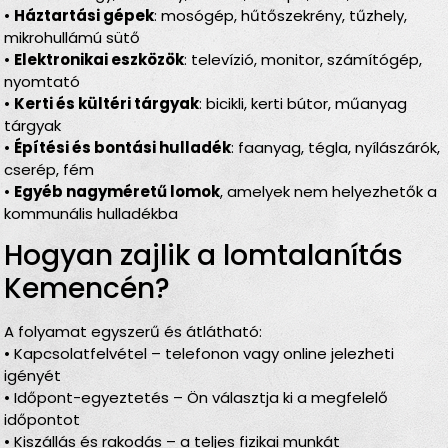
•
Háztartási gépek
: mosógép, hűtőszekrény, tűzhely,
mikrohullámú sütő
•
Elektronikai eszközök
: televízió, monitor, számítógép,
nyomtató
•
Kerti és kültéri tárgyak
: bicikli, kerti bútor, műanyag
tárgyak
•
Építési és bontási hulladék
: faanyag, tégla, nyílászárók,
cserép, fém
•
Egyéb nagyméretű lomok
, amelyek nem helyezhetők a
kommunális hulladékba
Hogyan zajlik a lomtalanítás
Kemencén?
A folyamat egyszerű és átlátható:
• Kapcsolatfelvétel – telefonon vagy online jelezheti
igényét
• Időpont-egyeztetés – Ön választja ki a megfelelő
időpontot
• Kiszállás és rakodás – a teljes fizikai munkát