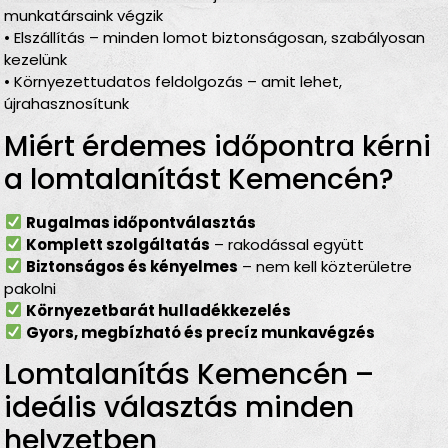
munkatársaink végzik
• Elszállítás – minden lomot biztonságosan, szabályosan
kezelünk
• Környezettudatos feldolgozás – amit lehet,
újrahasznosítunk
Miért érdemes időpontra kérni
a lomtalanítást Kemencén?
Rugalmas időpontválasztás
Komplett szolgáltatás
– rakodással együtt
Biztonságos és kényelmes
– nem kell közterületre
pakolni
Környezetbarát hulladékkezelés
Gyors, megbízható és precíz munkavégzés
Lomtalanítás Kemencén –
ideális választás minden
helyzetben