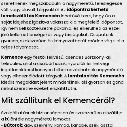
szeretnének megszabadulni a nagyméretű, feleslegessé
vált vagy elavult tárgyaktól. Az
időpontra kérhető
lomelszállítás Kemencén
lehetővé teszi, hogy Ön a
saját idejéhez igazítva válassza ki a megfelelő időpontot,
így nem kell közterületre pakolnia, és elkerülheti az ezzel
járó kellemetlenségeket vagy bírságokat. Csapatunk
gyorsan, szakszerűen és környezetbarát módon végzi el a
teljes folyamatot.
Kemence
egy festői fekvésű, csendes Börzsöny-alji
település, ahol a családi házak, nyaralók és hétvégi
ingatlanok körül könnyen felhalmozódhatnak nagyméretű
vagy elhasználódott tárgyak. A
lomtalanítás Kemencén
ideális megoldást jelent mindenkinek, aki gyorsan és gond
nélkül szeretné ezeket elszállíttatni.
Mit szállítunk el Kemencéről?
Szolgáltatásunk biztonságosan és szakszerűen elszállítja
a különféle nagyméretű lomokat:
•
Bútorok
: ágy, szekrény, komód, kanapé, szék, asztal