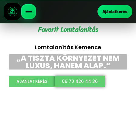
Ajánlatkérés
Favorit Lomtalanítás
Lomtalanítás Kemence
„A TISZTA KÖRNYEZET NEM
LUXUS, HANEM ALAP.”
AJÁNLATKÉRÉS
06 70 426 44 36