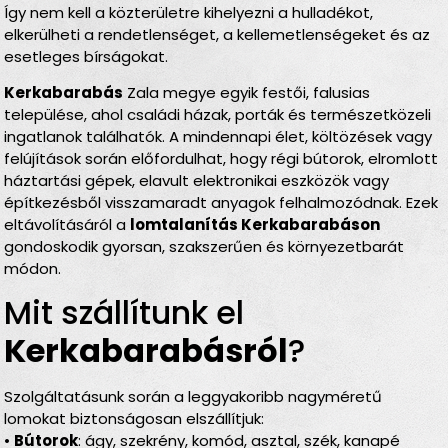
Így nem kell a közterületre kihelyezni a hulladékot,
elkerülheti a rendetlenséget, a kellemetlenségeket és az
esetleges bírságokat.
Kerkabarabás
Zala megye egyik festői, falusias
települése, ahol családi házak, porták és természetközeli
ingatlanok találhatók. A mindennapi élet, költözések vagy
felújítások során előfordulhat, hogy régi bútorok, elromlott
háztartási gépek, elavult elektronikai eszközök vagy
építkezésből visszamaradt anyagok felhalmozódnak. Ezek
eltávolításáról a
lomtalanítás Kerkabarabáson
gondoskodik gyorsan, szakszerűen és környezetbarát
módon.
Mit szállítunk el
Kerkabarabás­ról
?
Szolgáltatásunk során a leggyakoribb nagyméretű
lomokat biztonságosan elszállítjuk:
•
Bútorok
: ágy, szekrény, komód, asztal, szék, kanapé