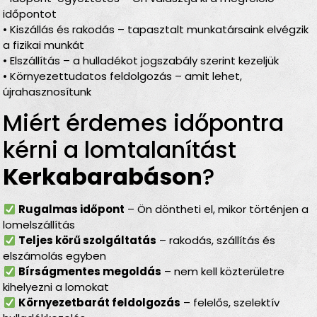
időpontot
• Kiszállás és rakodás – tapasztalt munkatársaink elvégzik
a fizikai munkát
• Elszállítás – a hulladékot jogszabály szerint kezeljük
• Környezettudatos feldolgozás – amit lehet,
újrahasznosítunk
Miért érdemes időpontra
kérni a lomtalanítást
Kerkabarabáson
?
Rugalmas időpont
– Ön döntheti el, mikor történjen a
lomelszállítás
Teljes körű szolgáltatás
– rakodás, szállítás és
elszámolás egyben
Bírságmentes megoldás
– nem kell közterületre
kihelyezni a lomokat
Környezetbarát feldolgozás
– felelős, szelektív