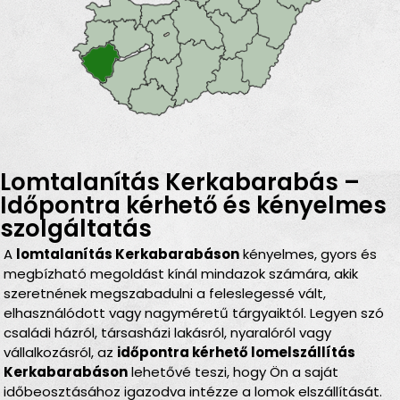
Lomtalanítás Kerkabarabás –
Időpontra kérhető és kényelmes
szolgáltatás
A
lomtalanítás Kerkabarabáson
kényelmes, gyors és
megbízható megoldást kínál mindazok számára, akik
szeretnének megszabadulni a feleslegessé vált,
elhasználódott vagy nagyméretű tárgyaiktól. Legyen szó
családi házról, társasházi lakásról, nyaralóról vagy
vállalkozásról, az
időpontra kérhető lomelszállítás
Kerkabarabáson
lehetővé teszi, hogy Ön a saját
időbeosztásához igazodva intézze a lomok elszállítását.