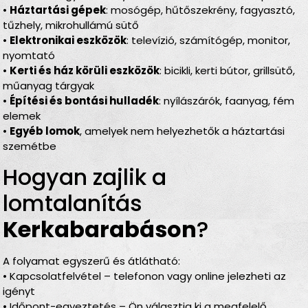
•
Háztartási gépek
: mosógép, hűtőszekrény, fagyasztó,
tűzhely, mikrohullámú sütő
•
Elektronikai eszközök
: televízió, számítógép, monitor,
nyomtató
•
Kerti és ház körüli eszközök
: bicikli, kerti bútor, grillsütő,
műanyag tárgyak
•
Építési és bontási hulladék
: nyílászárók, faanyag, fém
elemek
•
Egyéb lomok
, amelyek nem helyezhetők a háztartási
szemétbe
Hogyan zajlik a
lomtalanítás
Kerkabarabáson
?
A folyamat egyszerű és átlátható:
• Kapcsolatfelvétel – telefonon vagy online jelezheti az
igényt
• Időpont-egyeztetés – Ön választja ki a megfelelő