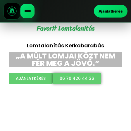
Ajánlatkérés
Favorit Lomtalanítás
Lomtalanítás Kerkabarabás
„A MÚLT LOMJAI KÖZT NEM
FÉR MEG A JÖVŐ.”
AJÁNLATKÉRÉS
06 70 426 44 36