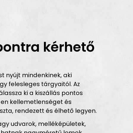
pontra kérhető
 nyújt mindenkinek, aki
 felesleges tárgyaitól. Az
álassza ki a kiszállás pontos
nden kellemetlenséget és
szta, rendezett és élhető legyen.
agy udvarok, melléképületek,
ódhatnak nagyméretű lomok.