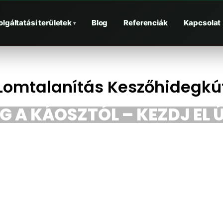
olgáltatási területek
Blog
Referenciák
Kapcsolat
▾
Lomtalanítás Keszőhidegkú
 A KÁOSZTÓL – KEZDJ EL Ú