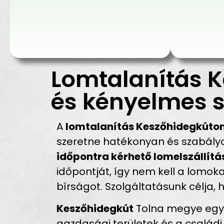
Lomtalanítás K
és kényelmes s
A
lomtalanítás Keszőhidegkúto
szeretne hatékonyan és szabályo
időpontra kérhető lomelszállít
időpontját, így nem kell a lomoka
bírságot. Szolgáltatásunk célja, 
Keszőhidegkút
Tolna megye egyi
gazdasági területek és a csalá