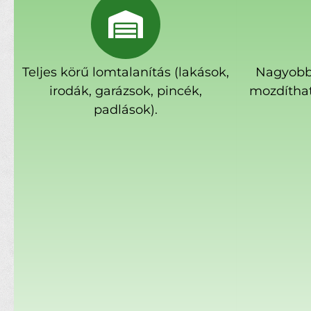
Teljes körű lomtalanítás (lakások,
Nagyobb
irodák, garázsok, pincék,
mozdíthat
padlások).