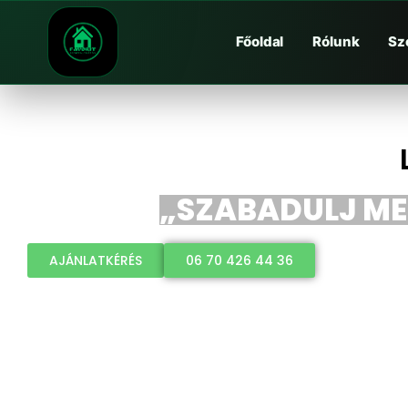
Főoldal
Rólunk
Sz
„SZABADULJ MEG
AJÁNLATKÉRÉS
06 70 426 44 36