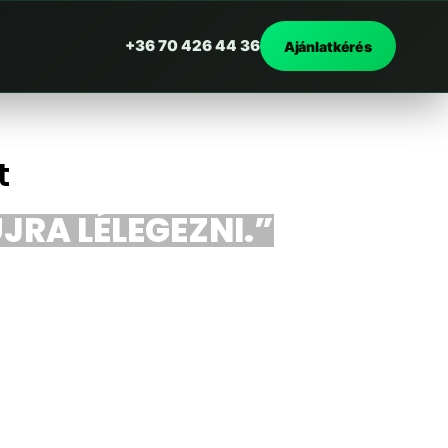
+36 70 426 44 36
Ajánlatkérés
t
JRA LÉLEGEZNI.”