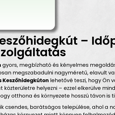
eszőhidegkút – Idő
zolgáltatás
n
gyors, megbízható és kényelmes megoldást
san megszabadulni nagyméretű, elavult vagy
ás Keszőhidegkúton
lehetővé teszi, hogy Ön v
t közterületre helyezni – ezzel elkerülve mi
hogy otthona és környezete hosszú távon is ti
k csendes, barátságos települése, ahol a n
di házas környezet miatt könnyen felhalmoz