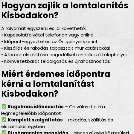
Hogyan zajlik a lomtalanítás
Kisbodakon?
A folyamat egyszerű és jól követhető:
• Kapcsolatfelvétel telefonon vagy online
• Időpont-egyeztetés az Ön igényei szerint
• Kiszállás és rakodás tapasztalt munkatársakkal
• A lomok elszállítása engedéllyel rendelkező telephelyre
• Környezetbarát feldolgozás és újrahasznosítás
Miért érdemes időpontra
kérni a lomtalanítást
Kisbodakon?
Rugalmas időbeosztás
– Ön választja ki a
legmegfelelőbb időpontot
Komplett szolgáltatás
– rakodás, szállítás és
elszámolás egyben
Bírságmentes megoldás
– nincs szükség közterületi