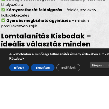
kihelyezésre
Környezetbarát feldolgozás
– felelős, szelektív
hulladékkezelés
Gyors és megbízható ügyintézés
– minden
gördülékenyen zajlik
Lomtalanítás Kisbodak –
ideális választás minden
helyzetben
A weboldalon a minőségi felhasználói élmény érdekében sütike
Részletek
Legyen szó
felújításról, költözésről, garázs- vagy
Hívjon min
padlásürítésről, esetleg egy örökölt ingatlan
Elfogad
Elutasítom
Beállítások
rendbetételéről
, a
lomtalanítás Kisbodak
minden
helyzetben hatékony és kényelmes megoldást kínál. Az
időpontra kérhető lomelszállítás Kisbodakon
segítségével Ön gyorsan, biztonságosan és
környezettudatos módon szabadulhat meg a felesleges
lomoktól, miközben hozzájárul ahhoz, hogy
Kisbodak
továbbra is tiszta, rendezett és élhető település