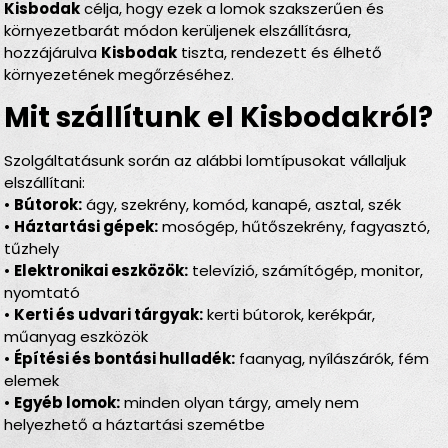
Kisbodak
célja, hogy ezek a lomok szakszerűen és
környezetbarát módon kerüljenek elszállításra,
hozzájárulva
Kisbodak
tiszta, rendezett és élhető
környezetének megőrzéséhez.
Mit szállítunk el Kisbodakról?
Szolgáltatásunk során az alábbi lomtípusokat vállaljuk
elszállítani:
•
Bútorok:
ágy, szekrény, komód, kanapé, asztal, szék
•
Háztartási gépek:
mosógép, hűtőszekrény, fagyasztó,
tűzhely
•
Elektronikai eszközök:
televízió, számítógép, monitor,
nyomtató
•
Kerti és udvari tárgyak:
kerti bútorok, kerékpár,
műanyag eszközök
•
Építési és bontási hulladék:
faanyag, nyílászárók, fém
elemek
•
Egyéb lomok:
minden olyan tárgy, amely nem
helyezhető a háztartási szemétbe