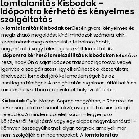
Lomtalanítás Kisbodak –
Időpontra kérhető és kényelmes
szolgáltatás
A
lomtalanítás Kisbodak
területén gyors, kényelmes és
megbízható megoldást kínál mindazok számára, akik
szeretnének megszabadulni a felhalmozódott,
nagyméretű vagy feleslegessé vált lomoktól. Az
időpontra kérhető lomelszállítás Kisbodakon
lehetővé
teszi, hogy Ön a saját időbeosztásához igazodva vegye
igénybe a szolgáltatást, így elkerülhetők a közterületre
kihelyezett lomokkal járó kellemetlenségek és az
esetleges bírságok. A szolgáltatás rugalmas, átlátható és
minden helyzetben a kényelmet helyezi előtérbe.
Kisbodak
Győr-Moson-Sopron megyében, a Rábaköz és
a Hanság találkozásánál fekvő, nyugodt, falusias jellegű
település. A mindennapi élet során – legyen szó
költözésről, felújításról vagy egy alapos nagytakarításról –
könnyen összegyűlhetnek olyan tárgyak, amelyek már
nem szolgálják a mindennapokat. A
lomtalanítás