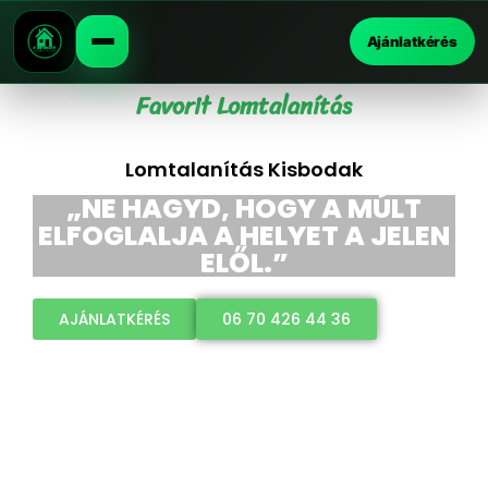
Ajánlatkérés
Favorit Lomtalanítás
Lomtalanítás Kisbodak
„NE HAGYD, HOGY A MÚLT
ELFOGLALJA A HELYET A JELEN
ELŐL.”
AJÁNLATKÉRÉS
06 70 426 44 36