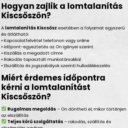
Hogyan zajlik a lomtalanítás
Kiscsőszön?
A
lomtalanítás Kiscsősz
esetében a folyamat egyszerű
és átlátható:
• Kapcsolatfelvétel telefonon vagy online
• Időpont-egyeztetés az Ön igényei szerint
• Kiszállás a megadott címre
• Rakodás tapasztalt munkatársakkal
• Elszállítás és jogszabályok szerinti hulladékkezelés
Miért érdemes időpontra
kérni a lomtalanítást
Kiscsőszön?
Rugalmas megoldás
– Ön döntheti el, mikor történjen
az elszállítás
Teljes körű szolgáltatás
– rakodás, szállítás és
elszámolás egyben