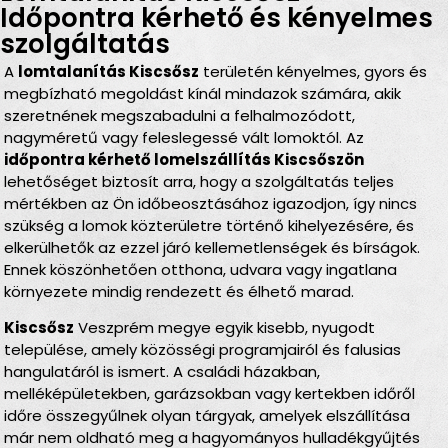
Időpontra kérhető és kényelmes
szolgáltatás
A
lomtalanítás Kiscsősz
területén kényelmes, gyors és
megbízható megoldást kínál mindazok számára, akik
szeretnének megszabadulni a felhalmozódott,
nagyméretű vagy feleslegessé vált lomoktól. Az
időpontra kérhető lomelszállítás Kiscsőszön
lehetőséget biztosít arra, hogy a szolgáltatás teljes
mértékben az Ön időbeosztásához igazodjon, így nincs
szükség a lomok közterületre történő kihelyezésére, és
elkerülhetők az ezzel járó kellemetlenségek és bírságok.
Ennek köszönhetően otthona, udvara vagy ingatlana
környezete mindig rendezett és élhető marad.
Kiscsősz
Veszprém megye egyik kisebb, nyugodt
települése, amely közösségi programjairól és falusias
hangulatáról is ismert. A családi házakban,
melléképületekben, garázsokban vagy kertekben időről
időre összegyűlnek olyan tárgyak, amelyek elszállítása
már nem oldható meg a hagyományos hulladékgyűjtés