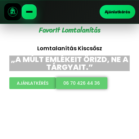
Ajánlatkérés
Favorit Lomtalanítás
Lomtalanítás Kiscsősz
„A MÚLT EMLÉKEIT ŐRIZD, NE A
TÁRGYAIT.”
AJÁNLATKÉRÉS
06 70 426 44 36