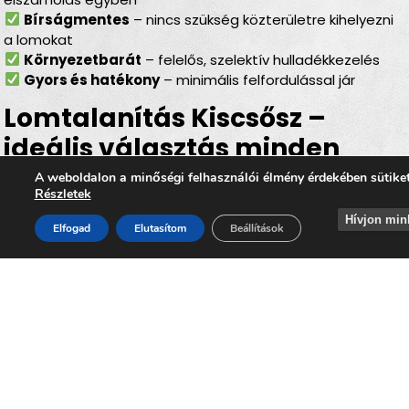
Bírságmentes
– nincs szükség közterületre kihelyezni
a lomokat
Környezetbarát
– felelős, szelektív hulladékkezelés
Gyors és hatékony
– minimális felfordulással jár
Lomtalanítás Kiscsősz –
ideális választás minden
helyzetben
A weboldalon a minőségi felhasználói élmény érdekében sütike
Részletek
Akár
költözésről, lakásfelújításról, garázs- vagy
Hívjon min
Elfogad
Elutasítom
Beállítások
pinceürítésről, irodai selejtezésről vagy egy nagyobb
rendrakásról
van szó, a
lomtalanítás Kiscsősz
területén mindig megbízható megoldást jelent. Az
időpontra kérhető lomelszállítás Kiscsőszön
lehetővé
teszi, hogy Ön gyorsan, kényelmesen és környezetbarát
módon szabaduljon meg minden felesleges lomtól,
miközben hozzájárul
Kiscsősz
tiszta, rendezett és élhető
környezetének megőrzéséhez.