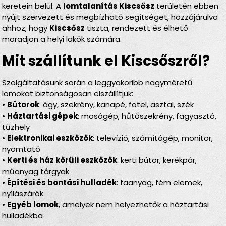
keretein belül. A
lomtalanítás Kiscsősz
területén ebben
nyújt szervezett és megbízható segítséget, hozzájárulva
ahhoz, hogy
Kiscsősz
tiszta, rendezett és élhető
maradjon a helyi lakók számára.
Mit szállítunk el Kiscsőszről?
Szolgáltatásunk során a leggyakoribb nagyméretű
lomokat biztonságosan elszállítjuk:
•
Bútorok
: ágy, szekrény, kanapé, fotel, asztal, szék
•
Háztartási gépek
: mosógép, hűtőszekrény, fagyasztó,
tűzhely
•
Elektronikai eszközök
: televízió, számítógép, monitor,
nyomtató
•
Kerti és ház körüli eszközök
: kerti bútor, kerékpár,
műanyag tárgyak
•
Építési és bontási hulladék
: faanyag, fém elemek,
nyílászárók
•
Egyéb lomok
, amelyek nem helyezhetők a háztartási
hulladékba