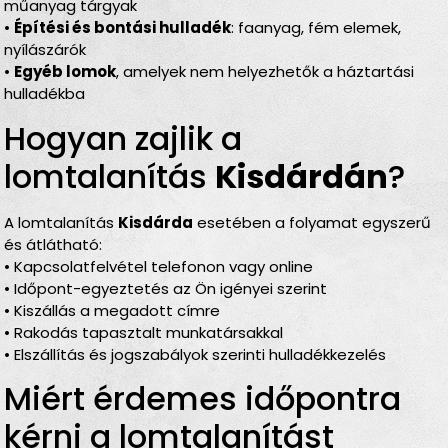
műanyag tárgyak
•
Építési és bontási hulladék
: faanyag, fém elemek,
nyílászárók
•
Egyéb lomok
, amelyek nem helyezhetők a háztartási
hulladékba
Hogyan zajlik a
lomtalanítás
Kisdárdán
?
A lomtalanítás
Kisdárda
esetében a folyamat egyszerű
és átlátható:
• Kapcsolatfelvétel telefonon vagy online
• Időpont-egyeztetés az Ön igényei szerint
• Kiszállás a megadott címre
• Rakodás tapasztalt munkatársakkal
• Elszállítás és jogszabályok szerinti hulladékkezelés
Miért érdemes időpontra
kérni a lomtalanítást