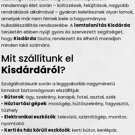
mindennapi élet során – költözések, felújítások, nagyobb
rendrakások alkalmával – gyakran keletkeznek olyan lomok,
amelyek már nem férnek bele a hagyományos
hulladékszállítás rendszerébe. A
lomtalanítás Kisdárda
területén ebben nyújt gyors és szervezett segítséget,
hogy
Kisdárda
tiszta, rendezett és élhető maradjon
minden lakó számára.
Mit szállítunk el
Kisdárdáról
?
Szolgáltatásunk során a leggyakoribb nagyméretű
lomokat biztonságosan elszállítjuk:
•
Bútorok
: ágy, szekrény, kanapé, fotel, asztal, szék
•
Háztartási gépek
: mosógép, hűtőszekrény, fagyasztó,
tűzhely
•
Elektronikai eszközök
: televízió, számítógép, monitor,
nyomtató
•
Kerti és ház körüli eszközök
: kerti bútor, kerékpár,