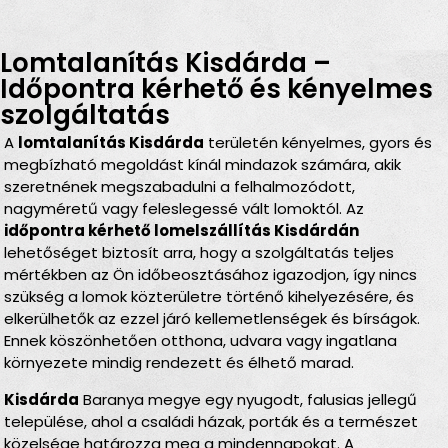
Lomtalanítás Kisdárda –
Időpontra kérhető és kényelmes
szolgáltatás
A
lomtalanítás Kisdárda
területén kényelmes, gyors és
megbízható megoldást kínál mindazok számára, akik
szeretnének megszabadulni a felhalmozódott,
nagyméretű vagy feleslegessé vált lomoktól. Az
időpontra kérhető lomelszállítás Kisdárdán
lehetőséget biztosít arra, hogy a szolgáltatás teljes
mértékben az Ön időbeosztásához igazodjon, így nincs
szükség a lomok közterületre történő kihelyezésére, és
elkerülhetők az ezzel járó kellemetlenségek és bírságok.
Ennek köszönhetően otthona, udvara vagy ingatlana
környezete mindig rendezett és élhető marad.
Kisdárda
Baranya megye egy nyugodt, falusias jellegű
települése, ahol a családi házak, porták és a természet
közelsége határozza meg a mindennapokat. A