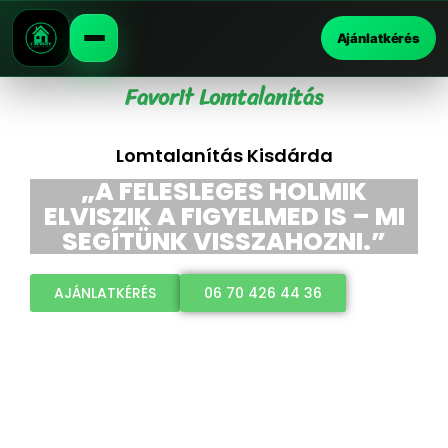
Ajánlatkérés
Favorit Lomtalanítás
Lomtalanítás Kisdárda
„A FELESLEGES HOLMIK
ELVISZIK A FIGYELMED IS – MI
SEGÍTÜNK VISSZAHOZNI.”
AJÁNLATKÉRÉS
06 70 426 44 36