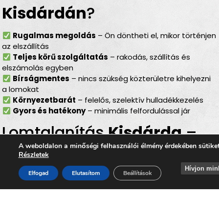
Kisdárdán
?
Rugalmas megoldás
– Ön döntheti el, mikor történjen
az elszállítás
Teljes körű szolgáltatás
– rakodás, szállítás és
elszámolás egyben
Bírságmentes
– nincs szükség közterületre kihelyezni
a lomokat
Környezetbarát
– felelős, szelektív hulladékkezelés
Gyors és hatékony
– minimális felfordulással jár
Lomtalanítás
Kisdárda
–
ideális választás minden
A weboldalon a minőségi felhasználói élmény érdekében sütike
Részletek
helyzetben
Hívjon min
Elfogad
Elutasítom
Beállítások
Akár
költözésről, lakásfelújításról, garázs- vagy
pinceürítésről, irodai selejtezésről vagy egy nagyobb
rendrakásról
van szó, a
lomtalanítás Kisdárda