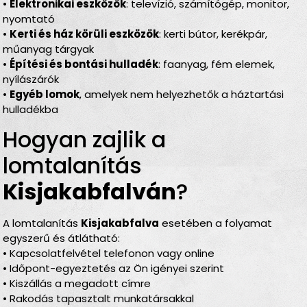
•
Elektronikai eszközök
: televízió, számítógép, monitor,
nyomtató
•
Kerti és ház körüli eszközök
: kerti bútor, kerékpár,
műanyag tárgyak
•
Építési és bontási hulladék
: faanyag, fém elemek,
nyílászárók
•
Egyéb lomok
, amelyek nem helyezhetők a háztartási
hulladékba
Hogyan zajlik a
lomtalanítás
Kisjakabfalván
?
A lomtalanítás
Kisjakabfalva
esetében a folyamat
egyszerű és átlátható:
• Kapcsolatfelvétel telefonon vagy online
• Időpont-egyeztetés az Ön igényei szerint
• Kiszállás a megadott címre
• Rakodás tapasztalt munkatársakkal