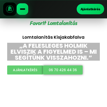
Ajánlatkérés
Favorit Lomtalanítás
Lomtalanítás Kisjakabfalva
„A FELESLEGES HOLMIK
ELVISZIK A FIGYELMED IS – MI
SEGÍTÜNK VISSZAHOZNI.”
AJÁNLATKÉRÉS
06 70 426 44 36