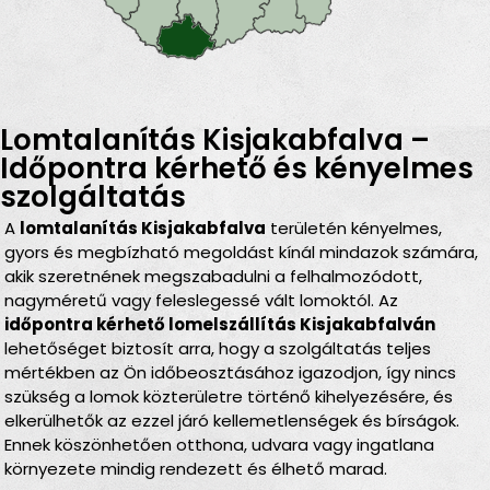
Lomtalanítás Kisjakabfalva –
Időpontra kérhető és kényelmes
szolgáltatás
A
lomtalanítás Kisjakabfalva
területén kényelmes,
gyors és megbízható megoldást kínál mindazok számára,
akik szeretnének megszabadulni a felhalmozódott,
nagyméretű vagy feleslegessé vált lomoktól. Az
időpontra kérhető lomelszállítás Kisjakabfalván
lehetőséget biztosít arra, hogy a szolgáltatás teljes
mértékben az Ön időbeosztásához igazodjon, így nincs
szükség a lomok közterületre történő kihelyezésére, és
elkerülhetők az ezzel járó kellemetlenségek és bírságok.
Ennek köszönhetően otthona, udvara vagy ingatlana
környezete mindig rendezett és élhető marad.