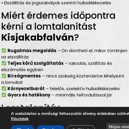
• Elszállítás és jogszabályok szerinti hulladékkezelés
Miért érdemes időpontra
kérni a lomtalanítást
Kisjakabfalván
?
Rugalmas megoldás
– Ön döntheti el, mikor történjen
az elszállítás
Teljes körű szolgáltatás
– rakodás, szállítás és
elszámolás egyben
Bírságmentes
– nincs szükség közterületre kihelyezni
a lomokat
Környezetbarát
– felelős, szelektív hulladékkezelés
Gyors és hatékony
– minimális felfordulással jár
Lomtalanítás
A weboldalon a minőségi felhasználói élmény érdekében sütike
Kisjakabfalva
– ideális
Részletek
Hívjon min