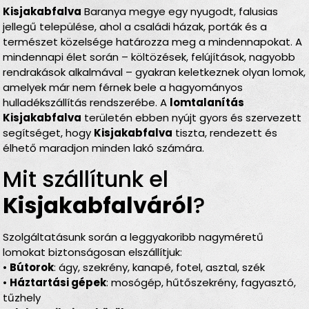
Kisjakabfalva
Baranya megye egy nyugodt, falusias
jellegű települése, ahol a családi házak, porták és a
természet közelsége határozza meg a mindennapokat. A
mindennapi élet során – költözések, felújítások, nagyobb
rendrakások alkalmával – gyakran keletkeznek olyan lomok,
amelyek már nem férnek bele a hagyományos
hulladékszállítás rendszerébe. A
lomtalanítás
Kisjakabfalva
területén ebben nyújt gyors és szervezett
segítséget, hogy
Kisjakabfalva
tiszta, rendezett és
élhető maradjon minden lakó számára.
Mit szállítunk el
Kisjakabfalváról
?
Szolgáltatásunk során a leggyakoribb nagyméretű
lomokat biztonságosan elszállítjuk:
•
Bútorok
: ágy, szekrény, kanapé, fotel, asztal, szék
•
Háztartási gépek
: mosógép, hűtőszekrény, fagyasztó,
tűzhely