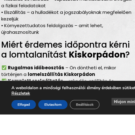
a fizikai feladatokat
• Elszállítás – a hulladékot a jogszabályoknak megfelelően
kezeljük
• Környezettudatos feldolgozás – amit lehet,
újrahasznosítunk
Miért érdemes időpontra kérni
a lomtalanítást
Kiskorpádon
?
Rugalmas időbeosztás
– Ön döntheti el, mikor
történjen a
lomelszállítás Kiskorpádon
Komplett szolgáltatás
– rakodás, szállítás és
elszámolás egyben
A weboldalon a minőségi felhasználói élmény érdekében sütike
Részletek
Bírságmentes megoldás
– nem kell közterületre
kihelyezni a lomokat
Hívjon min
Elfogad
Elutasítom
Beállítások
Környezetbarát feldolgozás
– felelős, szelektív
hulladékkezelés
Gyors és szakszerű
– minden gördülékenyen,
biztonságosan történik