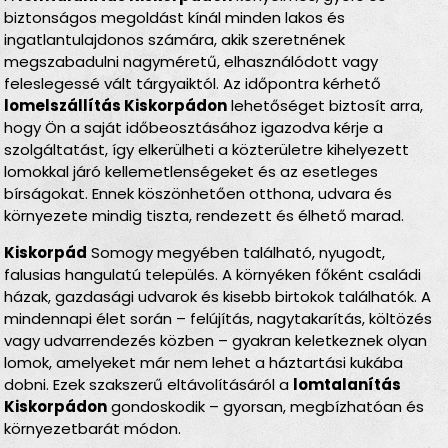
biztonságos megoldást kínál minden lakos és
ingatlantulajdonos számára, akik szeretnének
megszabadulni nagyméretű, elhasználódott vagy
feleslegessé vált tárgyaiktól. Az időpontra kérhető
lomelszállítás Kiskorpádon
lehetőséget biztosít arra,
hogy Ön a saját időbeosztásához igazodva kérje a
szolgáltatást, így elkerülheti a közterületre kihelyezett
lomokkal járó kellemetlenségeket és az esetleges
bírságokat. Ennek köszönhetően otthona, udvara és
környezete mindig tiszta, rendezett és élhető marad.
Kiskorpád
Somogy megyében található, nyugodt,
falusias hangulatú település. A környéken főként családi
házak, gazdasági udvarok és kisebb birtokok találhatók. A
mindennapi élet során – felújítás, nagytakarítás, költözés
vagy udvarrendezés közben – gyakran keletkeznek olyan
lomok, amelyeket már nem lehet a háztartási kukába
dobni. Ezek szakszerű eltávolításáról a
lomtalanítás
Kiskorpádon
gondoskodik – gyorsan, megbízhatóan és
környezetbarát módon.