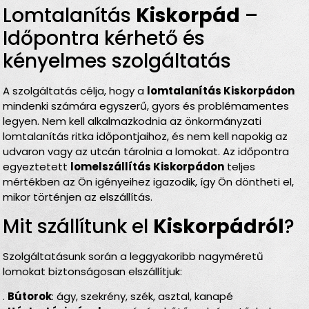
Lomtalanítás
Kiskorpád
–
Időpontra kérhető és
kényelmes szolgáltatás
A szolgáltatás célja, hogy a
lomtalanítás Kiskorpádon
mindenki számára egyszerű, gyors és problémamentes
legyen. Nem kell alkalmazkodnia az önkormányzati
lomtalanítás ritka időpontjaihoz, és nem kell napokig az
udvaron vagy az utcán tárolnia a lomokat. Az időpontra
egyeztetett
lomelszállítás Kiskorpádon
teljes
mértékben az Ön igényeihez igazodik, így Ön döntheti el,
mikor történjen az elszállítás.
Mit szállítunk el
Kiskorpádról
?
Szolgáltatásunk során a leggyakoribb nagyméretű
lomokat biztonságosan elszállítjuk:
.
Bútorok
: ágy, szekrény, szék, asztal, kanapé