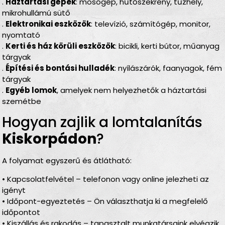
.
Háztartási gépek
: mosógép, hűtőszekrény, tűzhely,
mikrohullámú sütő
.
Elektronikai eszközök
: televízió, számítógép, monitor,
nyomtató
.
Kerti és ház körüli eszközök
: bicikli, kerti bútor, műanyag
tárgyak
.
Építési és bontási hulladék
: nyílászárók, faanyagok, fém
tárgyak
.
Egyéb lomok
, amelyek nem helyezhetők a háztartási
szemétbe
Hogyan zajlik a lomtalanítás
Kiskorpádon
?
A folyamat egyszerű és átlátható:
• Kapcsolatfelvétel – telefonon vagy online jelezheti az
igényt
• Időpont-egyeztetés – Ön választhatja ki a megfelelő
időpontot
• Kiszállás és rakodás – tapasztalt munkatársaink elvégzik