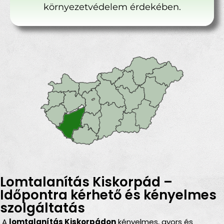
környezetvédelem érdekében.
Lomtalanítás Kiskorpád –
Időpontra kérhető és kényelmes
szolgáltatás
A
lomtalanítás Kiskorpádon
kényelmes, gyors és