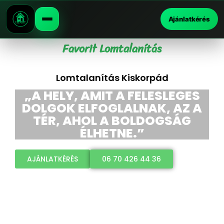
Ajánlatkérés
Favorit Lomtalanítás
Lomtalanítás Kiskorpád
„A HELY, AMIT A FELESLEGES
DOLGOK ELFOGLALNAK, AZ A
TÉR, AHOL A BOLDOGSÁG
ÉLHETNE.”
AJÁNLATKÉRÉS
06 70 426 44 36