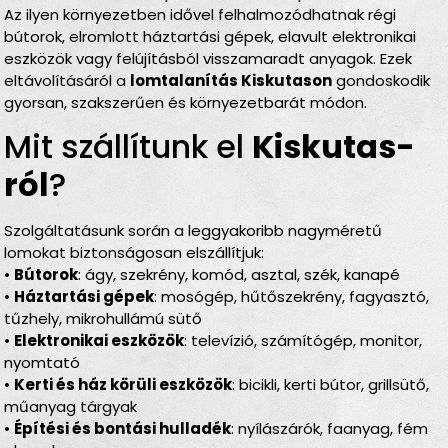
Az ilyen környezetben idővel felhalmozódhatnak régi
bútorok, elromlott háztartási gépek, elavult elektronikai
eszközök vagy felújításból visszamaradt anyagok. Ezek
eltávolításáról a
lomtalanítás Kiskutason
gondoskodik
gyorsan, szakszerűen és környezetbarát módon.
Mit szállítunk el
Kiskutas­
ról
?
Szolgáltatásunk során a leggyakoribb nagyméretű
lomokat biztonságosan elszállítjuk:
•
Bútorok
: ágy, szekrény, komód, asztal, szék, kanapé
•
Háztartási gépek
: mosógép, hűtőszekrény, fagyasztó,
tűzhely, mikrohullámú sütő
•
Elektronikai eszközök
: televízió, számítógép, monitor,
nyomtató
•
Kerti és ház körüli eszközök
: bicikli, kerti bútor, grillsütő,
műanyag tárgyak
•
Építési és bontási hulladék
: nyílászárók, faanyag, fém