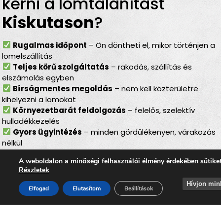
kérni a lomtalanítást
Kiskutason
?
Rugalmas időpont
– Ön döntheti el, mikor történjen a
lomelszállítás
Teljes körű szolgáltatás
– rakodás, szállítás és
elszámolás egyben
Bírságmentes megoldás
– nem kell közterületre
kihelyezni a lomokat
Környezetbarát feldolgozás
– felelős, szelektív
hulladékkezelés
Gyors ügyintézés
– minden gördülékenyen, várakozás
nélkül
Lomtalanítás
Kiskutason
–
A weboldalon a minőségi felhasználói élmény érdekében sütike
Részletek
ideális választás minden
Hívjon min
Elfogad
Elutasítom
Beállítások
helyzetben