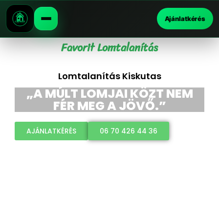
Ajánlatkérés
Favorit Lomtalanítás
Lomtalanítás Kiskutas
„A MÚLT LOMJAI KÖZT NEM
FÉR MEG A JÖVŐ.”
AJÁNLATKÉRÉS
06 70 426 44 36