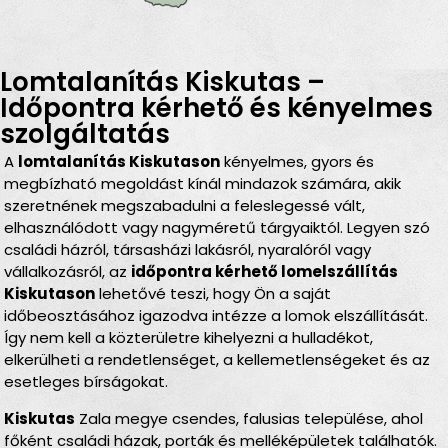
Lomtalanítás Kiskutas –
Időpontra kérhető és kényelmes
szolgáltatás
A
lomtalanítás Kiskutason
kényelmes, gyors és
megbízható megoldást kínál mindazok számára, akik
szeretnének megszabadulni a feleslegessé vált,
elhasználódott vagy nagyméretű tárgyaiktól. Legyen szó
családi házról, társasházi lakásról, nyaralóról vagy
vállalkozásról, az
időpontra kérhető lomelszállítás
Kiskutason
lehetővé teszi, hogy Ön a saját
időbeosztásához igazodva intézze a lomok elszállítását.
Így nem kell a közterületre kihelyezni a hulladékot,
elkerülheti a rendetlenséget, a kellemetlenségeket és az
esetleges bírságokat.
Kiskutas
Zala megye csendes, falusias települése, ahol
főként családi házak, porták és melléképületek találhatók.