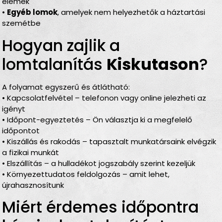
elemek
•
Egyéb lomok
, amelyek nem helyezhetők a háztartási
szemétbe
Hogyan zajlik a
lomtalanítás
Kiskutason
?
A folyamat egyszerű és átlátható:
• Kapcsolatfelvétel – telefonon vagy online jelezheti az
igényt
• Időpont-egyeztetés – Ön választja ki a megfelelő
időpontot
• Kiszállás és rakodás – tapasztalt munkatársaink elvégzik
a fizikai munkát
• Elszállítás – a hulladékot jogszabály szerint kezeljük
• Környezettudatos feldolgozás – amit lehet,
újrahasznosítunk
Miért érdemes időpontra