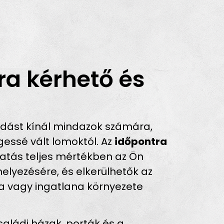
ra kérhető és
dást kínál mindazok számára,
essé vált lomoktól. Az
időpontra
ltatás teljes mértékben az Ön
helyezésére, és elkerülhetők az
ra vagy ingatlana környezete
saládi házak, porták és a