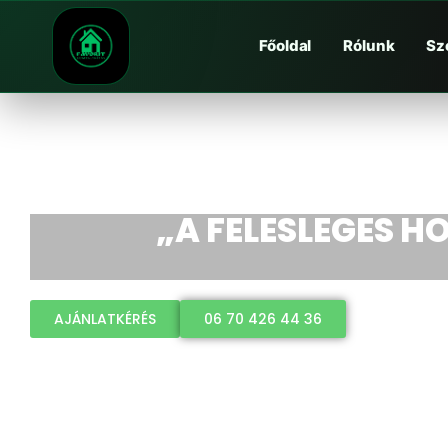
Főoldal
Rólunk
Sz
„A FELESLEGES HO
AJÁNLATKÉRÉS
06 70 426 44 36