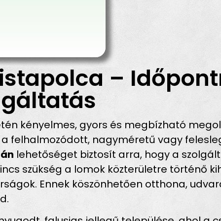
istapolca – Időpont
gáltatás
etén kényelmes, gyors és megbízható megol
a felhalmozódott, nagyméretű vagy felesleg
cán
lehetőséget biztosít arra, hogy a szolgá
incs szükség a lomok közterületre történő ki
bírságok. Ennek köszönhetően otthona, udva
d.
godt, falusias jellegű települése, ahol a c