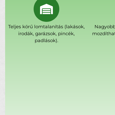
Teljes körű lomtalanítás (lakások,
Nagyobb
irodák, garázsok, pincék,
mozdíthat
padlások).