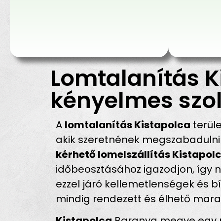
Lomtalanítás K
kényelmes szol
A
lomtalanítás Kistapolca
terül
akik szeretnének megszabadulni 
kérhető lomelszállítás Kistapol
időbeosztásához igazodjon, így n
ezzel járó kellemetlenségek és 
mindig rendezett és élhető mara
Kistapolca
Baranya megye egy nyu