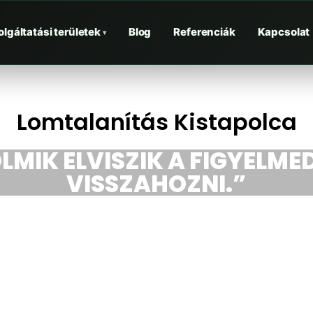
olgáltatási területek
Blog
Referenciák
Kapcsolat
▾
Lomtalanítás Kistapolca
LMIK ELVISZIK A FIGYELMED
VISSZAHOZNI.”