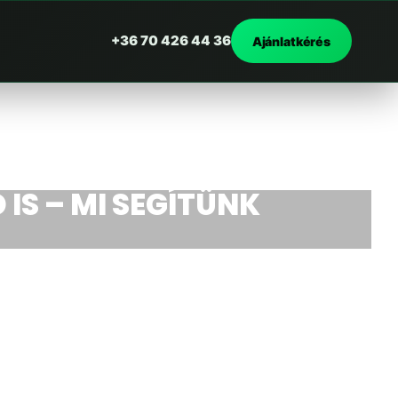
+36 70 426 44 36
Ajánlatkérés
 IS – MI SEGÍTÜNK