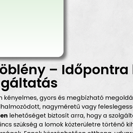
öblény – Időpontra 
gáltatás
n kényelmes, gyors és megbízható megoldás
halmozódott, nagyméretű vagy feleslegessé
ben
lehetőséget biztosít arra, hogy a szolgál
incs szükség a lomok közterületre történő ki