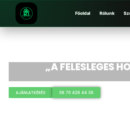
Főoldal
Rólunk
Sz
„A FELESLEGES HO
AJÁNLATKÉRÉS
06 70 426 44 36