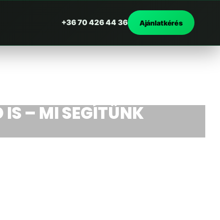
+36 70 426 44 36
Ajánlatkérés
 IS – MI SEGÍTÜNK