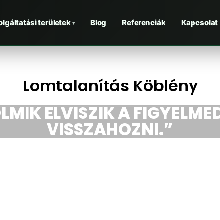
olgáltatási területek
Blog
Referenciák
Kapcsolat
▾
Lomtalanítás Köblény
LMIK ELVISZIK A FIGYELMED
VISSZAHOZNI.”