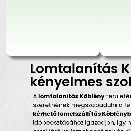
Lomtalanítás K
kényelmes szol
A
lomtalanítás Köblény
területé
szeretnének megszabadulni a fel
kérhető lomelszállítás Köblény
időbeosztásához igazodjon, így n