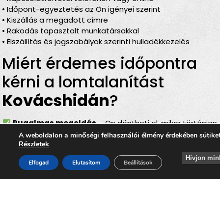
• Időpont-egyeztetés az Ön igényei szerint
• Kiszállás a megadott címre
• Rakodás tapasztalt munkatársakkal
• Elszállítás és jogszabályok szerinti hulladékkezelés
Miért érdemes időpontra
kérni a lomtalanítást
Kovácshidán
?
Rugalmas megoldás
– Ön döntheti el, mikor történjen
az elszállítás
A weboldalon a minőségi felhasználói élmény érdekében sütike
Részletek
Teljes körű szolgáltatás
– rakodás, szállítás és
elszámolás egyben
Hívjon min
Elfogad
Elutasítom
Beállítások
Bírságmentes
– nincs szükség közterületre kihelyezni
a lomokat
Környezetbarát
– felelős, szelektív hulladékkezelés
Gyors és hatékony
– minimális felfordulással jár