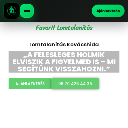
Ajánlatkérés
Favorit Lomtalanítás
Lomtalanítás Kovácshida
„A FELESLEGES HOLMIK
ELVISZIK A FIGYELMED IS – MI
SEGÍTÜNK VISSZAHOZNI.”
AJÁNLATKÉRÉS
06 70 426 44 36