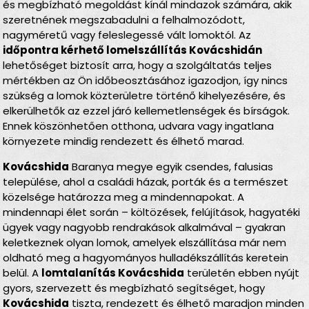
és megbízható megoldást kínál mindazok számára, akik
szeretnének megszabadulni a felhalmozódott,
nagyméretű vagy feleslegessé vált lomoktól. Az
időpontra kérhető lomelszállítás Kovácshidán
lehetőséget biztosít arra, hogy a szolgáltatás teljes
mértékben az Ön időbeosztásához igazodjon, így nincs
szükség a lomok közterületre történő kihelyezésére, és
elkerülhetők az ezzel járó kellemetlenségek és bírságok.
Ennek köszönhetően otthona, udvara vagy ingatlana
környezete mindig rendezett és élhető marad.
Kovácshida
Baranya megye egyik csendes, falusias
települése, ahol a családi házak, porták és a természet
közelsége határozza meg a mindennapokat. A
mindennapi élet során – költözések, felújítások, hagyatéki
ügyek vagy nagyobb rendrakások alkalmával – gyakran
keletkeznek olyan lomok, amelyek elszállítása már nem
oldható meg a hagyományos hulladékszállítás keretein
belül. A
lomtalanítás Kovácshida
területén ebben nyújt
gyors, szervezett és megbízható segítséget, hogy
Kovácshida
tiszta, rendezett és élhető maradjon minden