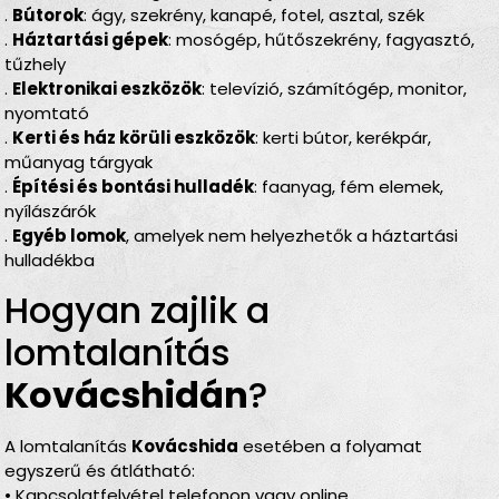
.
Bútorok
: ágy, szekrény, kanapé, fotel, asztal, szék
.
Háztartási gépek
: mosógép, hűtőszekrény, fagyasztó,
tűzhely
.
Elektronikai eszközök
: televízió, számítógép, monitor,
nyomtató
.
Kerti és ház körüli eszközök
: kerti bútor, kerékpár,
műanyag tárgyak
.
Építési és bontási hulladék
: faanyag, fém elemek,
nyílászárók
.
Egyéb lomok
, amelyek nem helyezhetők a háztartási
hulladékba
Hogyan zajlik a
lomtalanítás
Kovácshidán
?
A lomtalanítás
Kovácshida
esetében a folyamat
egyszerű és átlátható:
• Kapcsolatfelvétel telefonon vagy online