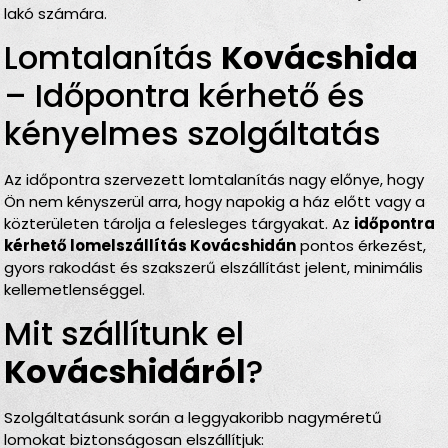
lakó számára.
Lomtalanítás
Kovácshida
– Időpontra kérhető és
kényelmes szolgáltatás
Az időpontra szervezett lomtalanítás nagy előnye, hogy
Ön nem kényszerül arra, hogy napokig a ház előtt vagy a
közterületen tárolja a felesleges tárgyakat. Az
időpontra
kérhető lomelszállítás Kovácshidán
pontos érkezést,
gyors rakodást és szakszerű elszállítást jelent, minimális
kellemetlenséggel.
Mit szállítunk el
Kovácshidáról
?
Szolgáltatásunk során a leggyakoribb nagyméretű
lomokat biztonságosan elszállítjuk: