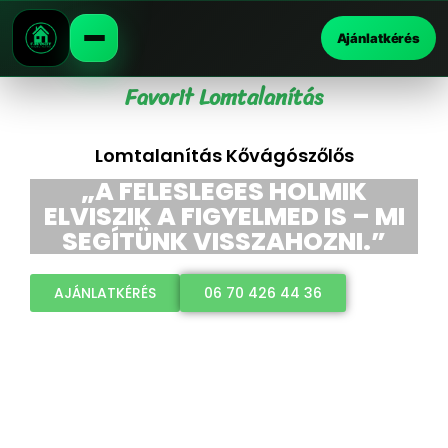
Ajánlatkérés
Favorit Lomtalanítás
Lomtalanítás Kővágószőlős
„A FELESLEGES HOLMIK
ELVISZIK A FIGYELMED IS – MI
SEGÍTÜNK VISSZAHOZNI.”
AJÁNLATKÉRÉS
06 70 426 44 36