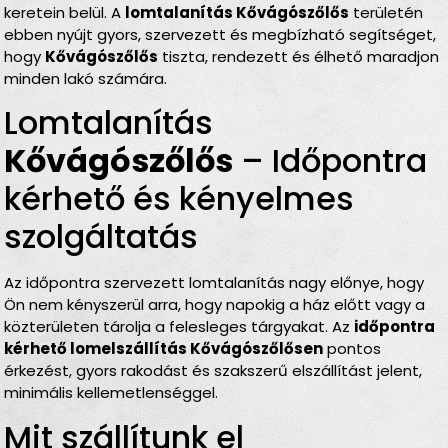
keretein belül. A
lomtalanítás Kővágószőlős
területén
ebben nyújt gyors, szervezett és megbízható segítséget,
hogy
Kővágószőlős
tiszta, rendezett és élhető maradjon
minden lakó számára.
Lomtalanítás
Kővágószőlős
– Időpontra
kérhető és kényelmes
szolgáltatás
Az időpontra szervezett lomtalanítás nagy előnye, hogy
Ön nem kényszerül arra, hogy napokig a ház előtt vagy a
közterületen tárolja a felesleges tárgyakat. Az
időpontra
kérhető lomelszállítás Kővágószőlősen
pontos
érkezést, gyors rakodást és szakszerű elszállítást jelent,
minimális kellemetlenséggel.
Mit szállítunk el