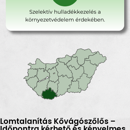
Szelektív hulladékkezelés a
környezetvédelem érdekében.
Lomtalanítás Kővágószőlős –
Időpontra kérhető és kényelmes