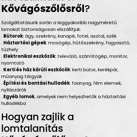
Kővágószőlősről
?
Szolgáltatásunk során a leggyakoribb nagyméretű
lomokat biztonságosan elszállítjuk:
.
Bútorok
: ágy, szekrény, kanapé, fotel, asztal, szék
.
Háztartási gépek
: mosógép, hűtőszekrény, fagyasztó,
tűzhely
.
Elektronikai eszközök
: televízió, számítógép, monitor,
nyomtató
.
Kerti és ház körüli eszközök
: kerti bútor, kerékpár,
műanyag tárgyak
.
Építési és bontási hulladék
: faanyag, fém elemek,
nyílászárók
.
Egyéb lomok
, amelyek nem helyezhetők a háztartási
hulladékba
Hogyan zajlik a
lomtalanítás