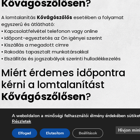
Kővágószőlősen
?
A lomtalanítás
Kővágószőlős
esetében a folyamat
egyszerű és átlátható:
• Kapcsolatfelvétel telefonon vagy online
• Időpont-egyeztetés az Ön igényei szerint
• Kiszállás a megadott címre
• Rakodás tapasztalt munkatársakkal
• Elszállítás és jogszabályok szerinti hulladékkezelés
Miért érdemes időpontra
kérni a lomtalanítást
Kővágószőlősen
?
Rugalmas megoldás
– Ön döntheti el, mikor történjen
A weboldalon a minőségi felhasználói élmény érdekében sütike
az elszállítás
Részletek
Teljes körű szolgáltatás
– rakodás, szállítás és
Hívjon min
elszámolás egyben
Elfogad
Elutasítom
Beállítások
Bírságmentes
– nincs szükség közterületre kihelyezni