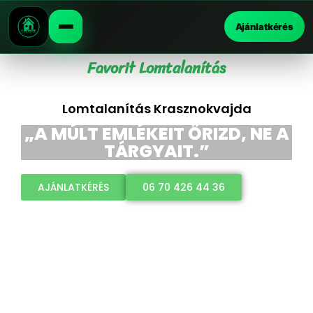
Ajánlatkérés
Favorit Lomtalanítás
Lomtalanítás Krasznokvajda
„A MÚLT EMLÉKEIT ŐRIZD, NE A
TÁRGYAIT.”
AJÁNLATKÉRÉS
06 70 426 44 36