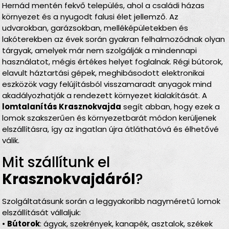
Hernád mentén fekvő település, ahol a családi házas
környezet és a nyugodt falusi élet jellemző. Az
udvarokban, garázsokban, melléképületekben és
lakóterekben az évek során gyakran felhalmozódnak olyan
tárgyak, amelyek már nem szolgálják a mindennapi
használatot, mégis értékes helyet foglalnak. Régi bútorok,
elavult háztartási gépek, meghibásodott elektronikai
eszközök vagy felújításból visszamaradt anyagok mind
akadályozhatják a rendezett környezet kialakítását. A
lomtalanítás Krasznokvajda
segít abban, hogy ezek a
lomok szakszerűen és környezetbarát módon kerüljenek
elszállításra, így az ingatlan újra átláthatóvá és élhetővé
válik.
Mit szállítunk el
Krasznokvajdáról
?
Szolgáltatásunk során a leggyakoribb nagyméretű lomok
elszállítását vállaljuk:
•
Bútorok
: ágyak, szekrények, kanapék, asztalok, székek