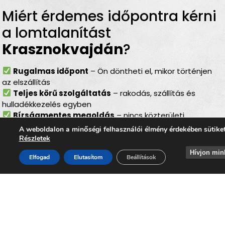
Miért érdemes időpontra kérni
a lomtalanítást
Krasznokvajdán
?
Rugalmas időpont
– Ön döntheti el, mikor történjen
az elszállítás
Teljes körű szolgáltatás
– rakodás, szállítás és
hulladékkezelés egyben
Bírságmentes megoldás
– nincs közterületi
kihelyezés
A weboldalon a minőségi felhasználói élmény érdekében sütike
Környezetbarát feldolgozás
– felelős, szelektív
Részletek
hulladékkezelés
Hívjon min
Elfogad
Elutasítom
Beállítások
Gyors ügyintézés
– szervezett, hatékony lebonyolítás
Akár
költözés, felújítás, öröklés, padlás- vagy
pinceürítés, udvartakarítás vagy régi bútorok
lecserélése előtt
áll, a
lomtalanítás Krasznokvajda
minden élethelyzetben megbízható megoldást nyújt. A
szolgáltatás segítségével Ön gyorsan, kényelmesen és