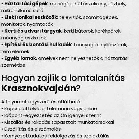
•
Háztartási gépek
: mosógép, hűtőszekrény, tűzhely,
mikrohullámú sütő
•
Elektronikai eszközök
: televíziók, számítógépek,
monitorok, nyomtatók
•
Kerti és udvari tárgyak
: kerti bútorok, kerékpárok,
műanyag eszközök
•
Építési és bontási hulladék
: faanyagok, nyílászárók,
fém elemek
•
Egyéb lomok
, amelyek nem helyezhetők a háztartási
szemétbe
Hogyan zajlik a lomtalanítás
Krasznokvajdán
?
A folyamat egyszerű és átlátható:
• Kapcsolatfelvétel telefonon vagy online
• Időpont-egyeztetés az Ön igényei szerint
• Kiszállás és rakodás tapasztalt munkatársakkal
• Elszállítás és elszámolás
• Környezettudatos feldolgozás és szelektálás