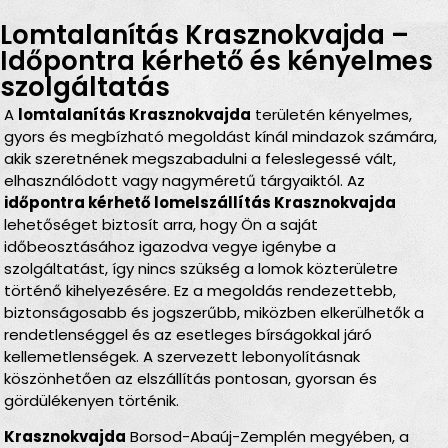
Lomtalanítás Krasznokvajda –
Időpontra kérhető és kényelmes
szolgáltatás
A
lomtalanítás Krasznokvajda
területén kényelmes,
gyors és megbízható megoldást kínál mindazok számára,
akik szeretnének megszabadulni a feleslegessé vált,
elhasználódott vagy nagyméretű tárgyaiktól. Az
időpontra kérhető lomelszállítás Krasznokvajda
lehetőséget biztosít arra, hogy Ön a saját
időbeosztásához igazodva vegye igénybe a
szolgáltatást, így nincs szükség a lomok közterületre
történő kihelyezésére. Ez a megoldás rendezettebb,
biztonságosabb és jogszerűbb, miközben elkerülhetők a
rendetlenséggel és az esetleges bírságokkal járó
kellemetlenségek. A szervezett lebonyolításnak
köszönhetően az elszállítás pontosan, gyorsan és
gördülékenyen történik.
Krasznokvajda
Borsod-Abaúj-Zemplén megyében, a