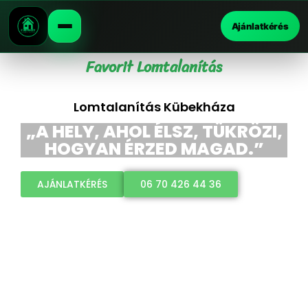
Ajánlatkérés
Favorit Lomtalanítás
Lomtalanítás Kübekháza
„A HELY, AHOL ÉLSZ, TÜKRÖZI,
HOGYAN ÉRZED MAGAD.”
AJÁNLATKÉRÉS
06 70 426 44 36