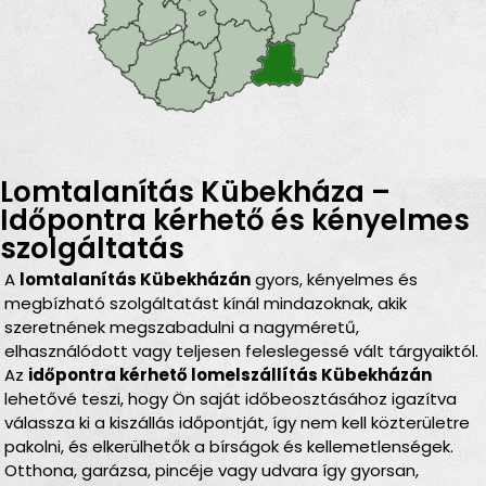
Lomtalanítás Kübekháza –
Időpontra kérhető és kényelmes
szolgáltatás
A
lomtalanítás Kübekházán
gyors, kényelmes és
megbízható szolgáltatást kínál mindazoknak, akik
szeretnének megszabadulni a nagyméretű,
elhasználódott vagy teljesen feleslegessé vált tárgyaiktól.
Az
időpontra kérhető lomelszállítás Kübekházán
lehetővé teszi, hogy Ön saját időbeosztásához igazítva
válassza ki a kiszállás időpontját, így nem kell közterületre
pakolni, és elkerülhetők a bírságok és kellemetlenségek.
Otthona, garázsa, pincéje vagy udvara így gyorsan,