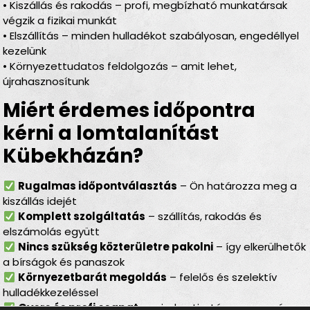
• Kiszállás és rakodás – profi, megbízható munkatársak
végzik a fizikai munkát
• Elszállítás – minden hulladékot szabályosan, engedéllyel
kezelünk
• Környezettudatos feldolgozás – amit lehet,
újrahasznosítunk
Miért érdemes időpontra
kérni a lomtalanítást
Kübekházán?
Rugalmas időpontválasztás
– Ön határozza meg a
kiszállás idejét
Komplett szolgáltatás
– szállítás, rakodás és
elszámolás együtt
Nincs szükség közterületre pakolni
– így elkerülhetők
a bírságok és panaszok
Környezetbarát megoldás
– felelős és szelektív
hulladékkezeléssel
Gyors és profi csapat
– minden tisztán, gyorsan és