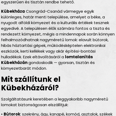
egyszerűen és tisztán rendbe tehető.
Kübekháza
Csongrád-Csanád vármegye egyik
különleges, határ menti települése, amelyet a béke, a
nyugodt alföldi környezet és a kulturális értékek tesznek
egyedivé. A településen élők számára fontos a tiszta és
rendezett környezet, mégis a mindennapok során könnyen
felhalmozódhatnak nagyméretű lomok: elavult bútorok,
hibás háztartási gépek, működésképtelen elektronikai
eszközök, kerti kellékek vagy akár építési-bontási
hulladékok. Ezek eltávolításáról a
lomtalanítás
Kübekházán
gondoskodik — gyorsan, tisztán és
környezetbarát módon.
Mit szállítunk el
Kübekházáról?
Szolgáltatásunk keretében a leggyakoribb nagyméretű
lomokat biztonságosan elszállítjuk:
•
Bútorok
: szekrény, ágy, kanapé, komód, asztalok, székek