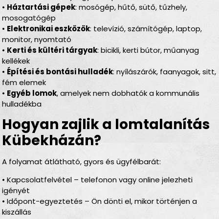
•
Háztartási gépek
: mosógép, hűtő, sütő, tűzhely,
mosogatógép
•
Elektronikai eszközök
: televízió, számítógép, laptop,
monitor, nyomtató
•
Kerti és kültéri tárgyak
: bicikli, kerti bútor, műanyag
kellékek
•
Építési és bontási hulladék
: nyílászárók, faanyagok, sitt,
fém elemek
•
Egyéb lomok
, amelyek nem dobhatók a kommunális
hulladékba
Hogyan zajlik a lomtalanítás
Kübekházán?
A folyamat átlátható, gyors és ügyfélbarát:
• Kapcsolatfelvétel – telefonon vagy online jelezheti
igényét
• Időpont-egyeztetés – Ön dönti el, mikor történjen a
kiszállás