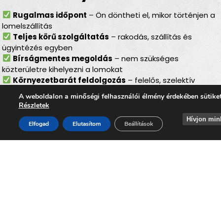
Rugalmas időpont
– Ön döntheti el, mikor történjen a
lomelszállítás
Teljes körű szolgáltatás
– rakodás, szállítás és
ügyintézés egyben
Bírságmentes megoldás
– nem szükséges
közterületre kihelyezni a lomokat
Környezetbarát feldolgozás
– felelős, szelektív
hulladékkezelés
A weboldalon a minőségi felhasználói élmény érdekében sütike
Gyors ügyintézés
– minden gördülékenyen,
Részletek
biztonságosan zajlik
Hívjon min
Elfogad
Elutasítom
Beállítások
Lomtalanítás
Ládbesenyőn – ideális
választás minden
helyzetben
Akár
költözés, felújítás, öröklés, padlás- vagy