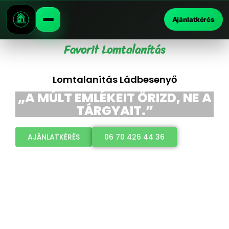
Ajánlatkérés
Favorit Lomtalanítás
Lomtalanítás Ládbesenyő
„A MÚLT EMLÉKEIT ŐRIZD, NE A
TÁRGYAIT.”
AJÁNLATKÉRÉS
06 70 426 44 36