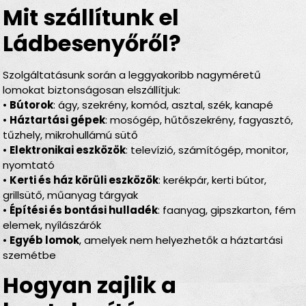
Mit szállítunk el
Ládbesenyőről?
Szolgáltatásunk során a leggyakoribb nagyméretű
lomokat biztonságosan elszállítjuk:
•
Bútorok
: ágy, szekrény, komód, asztal, szék, kanapé
•
Háztartási gépek
: mosógép, hűtőszekrény, fagyasztó,
tűzhely, mikrohullámú sütő
•
Elektronikai eszközök
: televízió, számítógép, monitor,
nyomtató
•
Kerti és ház körüli eszközök
: kerékpár, kerti bútor,
grillsütő, műanyag tárgyak
•
Építési és bontási hulladék
: faanyag, gipszkarton, fém
elemek, nyílászárók
•
Egyéb lomok
, amelyek nem helyezhetők a háztartási
szemétbe
Hogyan zajlik a