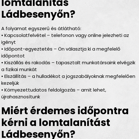
lomtalanítás
Ládbesenyőn?
A folyamat egyszerű és átlátható:
• Kapcsolatfelvétel – telefonon vagy online jelezheti az
igényt
• Időpont-egyeztetés – Ön választja ki a megfelelő
időpontot
• Kiszállás és rakodás – tapasztalt munkatársaink elvégzik
a fizikai munkát
• Elszállítás – a hulladékot a jogszabályoknak megfelelően
kezeljük
• Környezettudatos feldolgozás – amit lehet,
újrahasznosítunk
Miért érdemes időpontra
kérni a lomtalanítást
Ládbesenyőn?