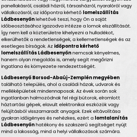
panellakásról, családi házról, társasházról, nyaralóról vagy
vállalkozásról, az időpontra kérhető
lomelszállítás
Ládbesenyőn
lehetővé teszi, hogy Ön a saját
időbeosztásához igazodva intézze a lomok elszállítását.
Így nem kell a közterületre kihelyezni a hulladékot,
elkerülhetők a rendetlenségek, a kellemetlenségek és az
esetleges bírságok. Az
időpontra kérhető
lomelszállítás Ládbesenyőn
nemcsak kényelmes,
hanem olyan megoldás is, amely segít megőrizni
ingatlana és környezete rendezettségét.
Ládbesenyő Borsod-Abaúj-Zemplén megyében
található település, ahol a családi házak, udvarok és
melléképületek mindennaposak. Az évek során sok
ingatlanban halmozódnak fel régi bútorok, elromlott
háztartási gépek, elavult elektronikai eszközök vagy
felújításból visszamaradt anyagok. Ezek eltávolítása
gyakran időigényes és nehézkes, ezért a
lomtalanítás
Ládbesenyőn
hatékony és szakszerű segítséget nyújt
mind a lakosság, mind a helyi vállalkozások számára.