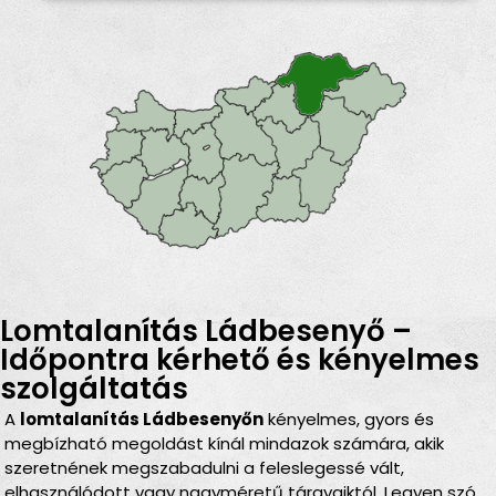
Lomtalanítás Ládbesenyő –
Időpontra kérhető és kényelmes
szolgáltatás
A
lomtalanítás Ládbesenyőn
kényelmes, gyors és
megbízható megoldást kínál mindazok számára, akik
szeretnének megszabadulni a feleslegessé vált,
elhasználódott vagy nagyméretű tárgyaiktól. Legyen szó