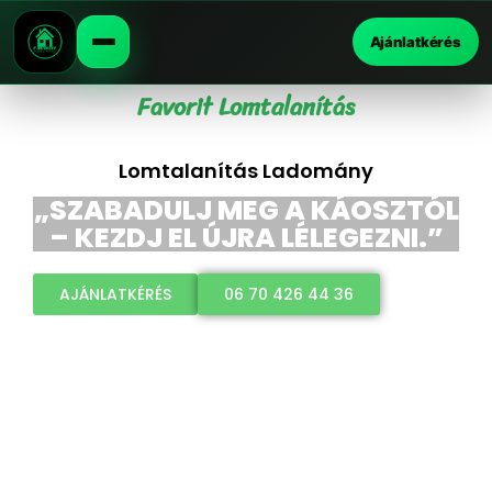
Ajánlatkérés
Favorit Lomtalanítás
Lomtalanítás Ladomány
„SZABADULJ MEG A KÁOSZTÓL
– KEZDJ EL ÚJRA LÉLEGEZNI.”
AJÁNLATKÉRÉS
06 70 426 44 36