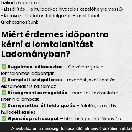
fizikai feladatokat
• Elszállítás – a hulladékot hivatalos kezelőhelyre visszük
• Környezettudatos feldolgozás – amit lehet,
újrahasznosítunk
Miért érdemes időpontra
kérni a lomtalanítást
Ladományban?
Rugalmas időbeosztás
– Ön választja ki a
lomtalanítás időpontját
Komplett szolgáltatás
– rakodást, szállítást és
elszámolást is tartalmaz
Bírságmentes megoldás
– nem kell közterületre
kitenni a lomokat
Környezetbarát feldolgozás
– felelős, szelektív
hulladékkezelés
Gyors és profi csapat
– biztonságos, hatékony és
gördülékeny munkavégzés
A weboldalon a minőségi felhasználói élmény érdekében sütike