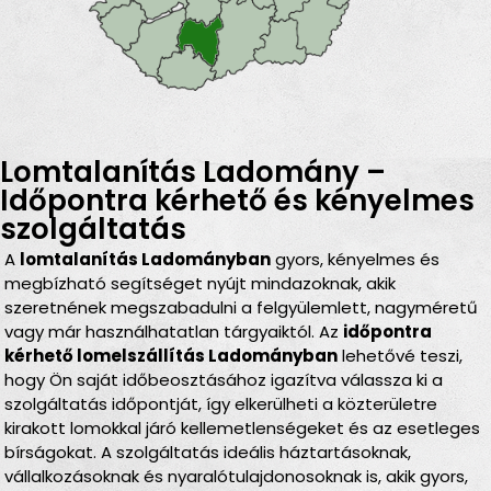
Lomtalanítás Ladomány –
Időpontra kérhető és kényelmes
szolgáltatás
A
lomtalanítás Ladományban
gyors, kényelmes és
megbízható segítséget nyújt mindazoknak, akik
szeretnének megszabadulni a felgyülemlett, nagyméretű
vagy már használhatatlan tárgyaiktól. Az
időpontra
kérhető lomelszállítás Ladományban
lehetővé teszi,
hogy Ön saját időbeosztásához igazítva válassza ki a
szolgáltatás időpontját, így elkerülheti a közterületre
kirakott lomokkal járó kellemetlenségeket és az esetleges
bírságokat. A szolgáltatás ideális háztartásoknak,
vállalkozásoknak és nyaralótulajdonosoknak is, akik gyors,