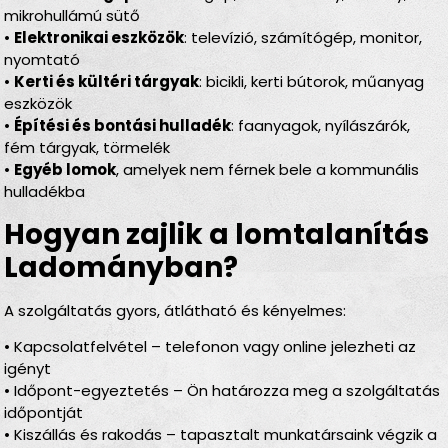
mikrohullámú sütő
•
Elektronikai eszközök
: televízió, számítógép, monitor,
nyomtató
•
Kerti és kültéri tárgyak
: bicikli, kerti bútorok, műanyag
eszközök
•
Építési és bontási hulladék
: faanyagok, nyílászárók,
fém tárgyak, törmelék
•
Egyéb lomok
, amelyek nem férnek bele a kommunális
hulladékba
Hogyan zajlik a lomtalanítás
Ladományban?
A szolgáltatás gyors, átlátható és kényelmes:
• Kapcsolatfelvétel – telefonon vagy online jelezheti az
igényt
• Időpont-egyeztetés – Ön határozza meg a szolgáltatás
időpontját
• Kiszállás és rakodás – tapasztalt munkatársaink végzik a