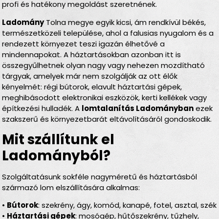
profi és hatékony megoldást szeretnének.
Ladomány
Tolna megye egyik kicsi, ám rendkívül békés,
természetközeli települése, ahol a falusias nyugalom és a
rendezett környezet teszi igazán élhetővé a
mindennapokat. A háztartásokban azonban itt is
összegyűlhetnek olyan nagy vagy nehezen mozdítható
tárgyak, amelyek már nem szolgálják az ott élők
kényelmét: régi bútorok, elavult háztartási gépek,
meghibásodott elektronikai eszközök, kerti kellékek vagy
építkezési hulladék. A
lomtalanítás Ladományban
ezek
szakszerű és környezetbarát eltávolításáról gondoskodik.
Mit szállítunk el
Ladományból?
Szolgáltatásunk sokféle nagyméretű és háztartásból
származó lom elszállítására alkalmas:
•
Bútorok
: szekrény, ágy, komód, kanapé, fotel, asztal, szék
•
Háztartási gépek
: mosógép, hűtőszekrény, tűzhely,