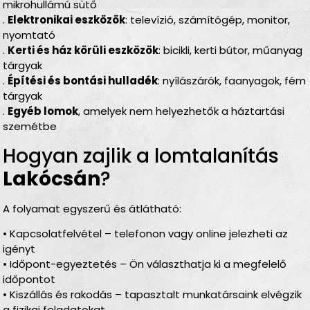
mikrohullámú sütő
.
Elektronikai eszközök
: televízió, számítógép, monitor,
nyomtató
.
Kerti és ház körüli eszközök
: bicikli, kerti bútor, műanyag
tárgyak
.
Építési és bontási hulladék
: nyílászárók, faanyagok, fém
tárgyak
.
Egyéb lomok
, amelyek nem helyezhetők a háztartási
szemétbe
Hogyan zajlik a lomtalanítás
Lakócsán
?
A folyamat egyszerű és átlátható:
• Kapcsolatfelvétel – telefonon vagy online jelezheti az
igényt
• Időpont-egyeztetés – Ön választhatja ki a megfelelő
időpontot
• Kiszállás és rakodás – tapasztalt munkatársaink elvégzik
a fizikai feladatokat