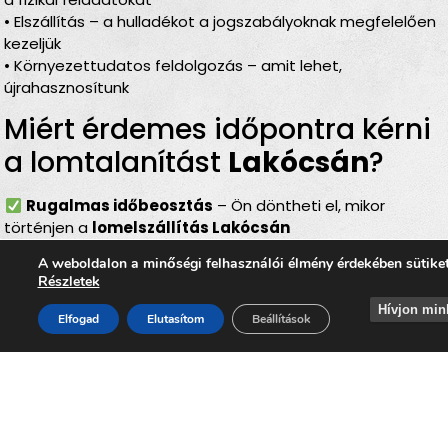
• Elszállítás – a hulladékot a jogszabályoknak megfelelően
kezeljük
• Környezettudatos feldolgozás – amit lehet,
újrahasznosítunk
Miért érdemes időpontra kérni
a lomtalanítást
Lakócsán
?
Rugalmas időbeosztás
– Ön döntheti el, mikor
történjen a
lomelszállítás Lakócsán
Komplett szolgáltatás
– rakodás, szállítás és
A weboldalon a minőségi felhasználói élmény érdekében sütike
elszámolás egyben
Részletek
Bírságmentes megoldás
– nem kell közterületre
Hívjon min
kihelyezni a lomokat
Elfogad
Elutasítom
Beállítások
Környezetbarát feldolgozás
– felelős, szelektív
hulladékkezelés
Gyors és szakszerű
– minden gördülékenyen,
biztonságosan történik
Lomtalanítás
Lakócsa
–