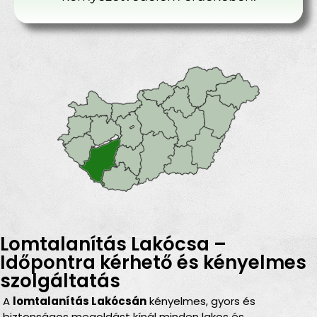
Lomtalanítás Lakócsa –
Időpontra kérhető és kényelmes
szolgáltatás
A
lomtalanítás Lakócsán
kényelmes, gyors és
biztonságos megoldást kínál minden lakos és