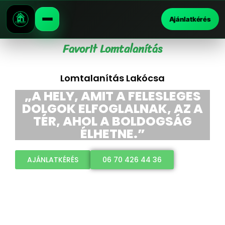
Ajánlatkérés
Favorit Lomtalanítás
Lomtalanítás Lakócsa
„A HELY, AMIT A FELESLEGES
DOLGOK ELFOGLALNAK, AZ A
TÉR, AHOL A BOLDOGSÁG
ÉLHETNE.”
AJÁNLATKÉRÉS
06 70 426 44 36