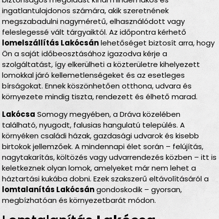
ingatlantulajdonos számára, akik szeretnének
megszabadulni nagyméretű, elhasználódott vagy
feleslegessé vált tárgyaiktól. Az időpontra kérhető
lomelszállítás Lakócsán
lehetőséget biztosít arra, hogy
Ön a saját időbeosztásához igazodva kérje a
szolgáltatást, így elkerülheti a közterületre kihelyezett
lomokkal járó kellemetlenségeket és az esetleges
bírságokat. Ennek köszönhetően otthona, udvara és
környezete mindig tiszta, rendezett és élhető marad.
Lakócsa
Somogy megyében, a Dráva közelében
található, nyugodt, falusias hangulatú település. A
környéken családi házak, gazdasági udvarok és kisebb
birtokok jellemzőek. A mindennapi élet során – felújítás,
nagytakarítás, költözés vagy udvarrendezés közben – itt is
keletkeznek olyan lomok, amelyeket már nem lehet a
háztartási kukába dobni. Ezek szakszerű eltávolításáról a
lomtalanítás Lakócsán
gondoskodik – gyorsan,
megbízhatóan és környezetbarát módon.