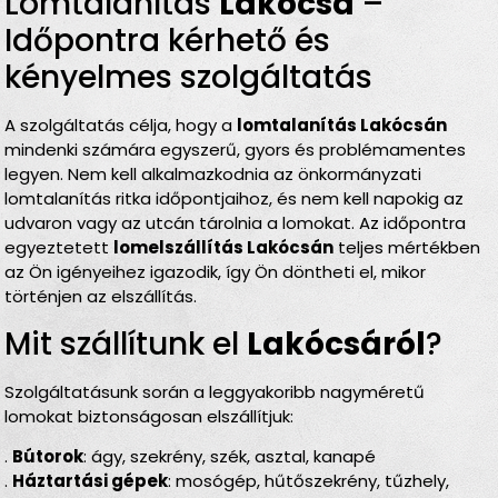
Lomtalanítás
Lakócsa
–
Időpontra kérhető és
kényelmes szolgáltatás
A szolgáltatás célja, hogy a
lomtalanítás Lakócsán
mindenki számára egyszerű, gyors és problémamentes
legyen. Nem kell alkalmazkodnia az önkormányzati
lomtalanítás ritka időpontjaihoz, és nem kell napokig az
udvaron vagy az utcán tárolnia a lomokat. Az időpontra
egyeztetett
lomelszállítás Lakócsán
teljes mértékben
az Ön igényeihez igazodik, így Ön döntheti el, mikor
történjen az elszállítás.
Mit szállítunk el
Lakócsáról
?
Szolgáltatásunk során a leggyakoribb nagyméretű
lomokat biztonságosan elszállítjuk:
.
Bútorok
: ágy, szekrény, szék, asztal, kanapé
.
Háztartási gépek
: mosógép, hűtőszekrény, tűzhely,