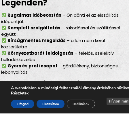
Legénden?
Rugalmas időbeosztás
– Ön dönti el az elszállítás
időpontját
Komplett szolgáltatás
– rakodással és szállítással
együtt
Bírságmentes megoldás
– a lom nem kerül
közterületre
Környezetbarát feldolgozás
– felelős, szelektív
hulladékkezelés
Gyors és profi csapat
– gördülékeny, biztonságos
lebonyolítás
Lomtalanítás Legénden –
A weboldalon a minőségi felhasználói élmény érdekében sütike
ideális választás minden
Részletek
helyzetben
Hívjon min
Elfogad
Elutasítom
Beállítások
Akár
felújítás, költözés, garázstakarítás, pince- vagy
padlásürítés előtt áll
, a
lomtalanítás Legénden
minden esetben gyors, kényelmes és professzionális