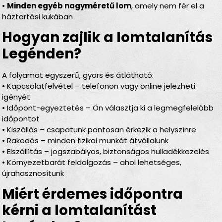
•
Minden egyéb nagyméretű lom
, amely nem fér el a
háztartási kukában
Hogyan zajlik a lomtalanítás
Legénden?
A folyamat egyszerű, gyors és átlátható:
• Kapcsolatfelvétel – telefonon vagy online jelezheti
igényét
• Időpont-egyeztetés – Ön választja ki a legmegfelelőbb
időpontot
• Kiszállás – csapatunk pontosan érkezik a helyszínre
• Rakodás – minden fizikai munkát átvállalunk
• Elszállítás – jogszabályos, biztonságos hulladékkezelés
• Környezetbarát feldolgozás – ahol lehetséges,
újrahasznosítunk
Miért érdemes időpontra
kérni a lomtalanítást