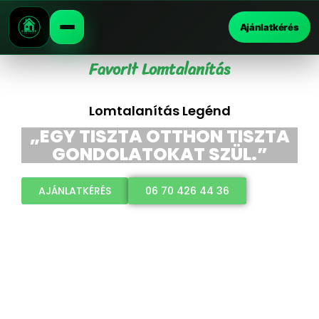
Ajánlatkérés
Favorit Lomtalanítás
Lomtalanítás Legénd
„EGY TISZTA OTTHON TISZTA
GONDOLATOKAT SZÜL.”
AJÁNLATKÉRÉS
06 70 426 44 36