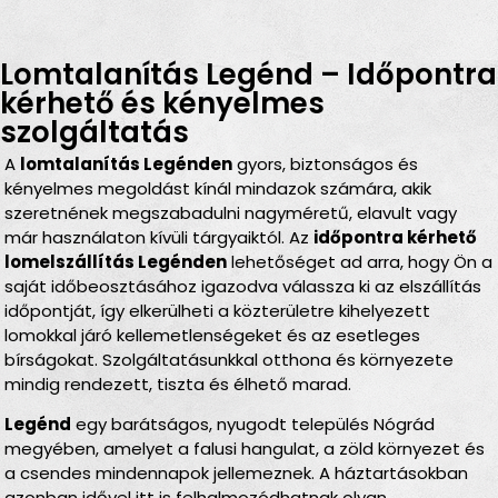
Lomtalanítás Legénd – Időpontra
kérhető és kényelmes
szolgáltatás
A
lomtalanítás Legénden
gyors, biztonságos és
kényelmes megoldást kínál mindazok számára, akik
szeretnének megszabadulni nagyméretű, elavult vagy
már használaton kívüli tárgyaiktól. Az
időpontra kérhető
lomelszállítás Legénden
lehetőséget ad arra, hogy Ön a
saját időbeosztásához igazodva válassza ki az elszállítás
időpontját, így elkerülheti a közterületre kihelyezett
lomokkal járó kellemetlenségeket és az esetleges
bírságokat. Szolgáltatásunkkal otthona és környezete
mindig rendezett, tiszta és élhető marad.
Legénd
egy barátságos, nyugodt település Nógrád
megyében, amelyet a falusi hangulat, a zöld környezet és
a csendes mindennapok jellemeznek. A háztartásokban
azonban idővel itt is felhalmozódhatnak olyan