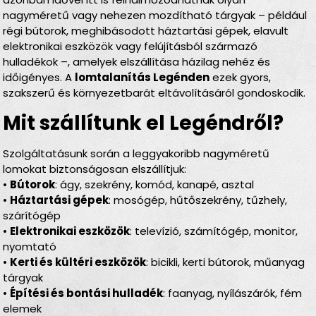
nagyméretű vagy nehezen mozdítható tárgyak – például
régi bútorok, meghibásodott háztartási gépek, elavult
elektronikai eszközök vagy felújításból származó
hulladékok –, amelyek elszállítása házilag nehéz és
időigényes. A
lomtalanítás Legénden
ezek gyors,
szakszerű és környezetbarát eltávolításáról gondoskodik.
Mit szállítunk el Legéndről?
Szolgáltatásunk során a leggyakoribb nagyméretű
lomokat biztonságosan elszállítjuk:
•
Bútorok
: ágy, szekrény, komód, kanapé, asztal
•
Háztartási gépek
: mosógép, hűtőszekrény, tűzhely,
szárítógép
•
Elektronikai eszközök
: televízió, számítógép, monitor,
nyomtató
•
Kerti és kültéri eszközök
: bicikli, kerti bútorok, műanyag
tárgyak
•
Építési és bontási hulladék
: faanyag, nyílászárók, fém
elemek