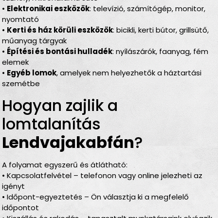
•
Elektronikai eszközök
: televízió, számítógép, monitor,
nyomtató
•
Kerti és ház körüli eszközök
: bicikli, kerti bútor, grillsütő,
műanyag tárgyak
•
Építési és bontási hulladék
: nyílászárók, faanyag, fém
elemek
•
Egyéb lomok
, amelyek nem helyezhetők a háztartási
szemétbe
Hogyan zajlik a
lomtalanítás
Lendvajakabfán
?
A folyamat egyszerű és átlátható:
• Kapcsolatfelvétel – telefonon vagy online jelezheti az
igényt
• Időpont-egyeztetés – Ön választja ki a megfelelő
időpontot