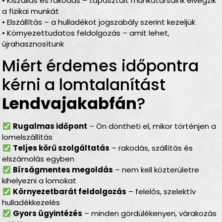
• Kiszállás és rakodás – tapasztalt munkatársaink elvégzik
a fizikai munkát
• Elszállítás – a hulladékot jogszabály szerint kezeljük
• Környezettudatos feldolgozás – amit lehet,
újrahasznosítunk
Miért érdemes időpontra
kérni a lomtalanítást
Lendvajakabfán
?
Rugalmas időpont
– Ön döntheti el, mikor történjen a
lomelszállítás
Teljes körű szolgáltatás
– rakodás, szállítás és
elszámolás egyben
Bírságmentes megoldás
– nem kell közterületre
kihelyezni a lomokat
Környezetbarát feldolgozás
– felelős, szelektív
hulladékkezelés
Gyors ügyintézés
– minden gördülékenyen, várakozás