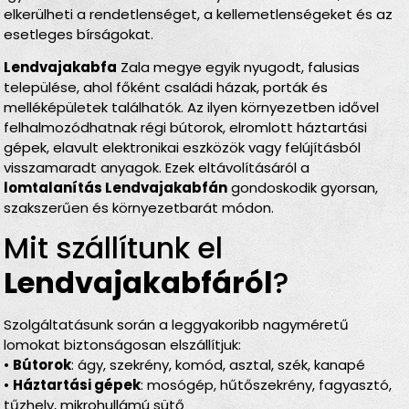
elkerülheti a rendetlenséget, a kellemetlenségeket és az
esetleges bírságokat.
Lendvajakabfa
Zala megye egyik nyugodt, falusias
települése, ahol főként családi házak, porták és
melléképületek találhatók. Az ilyen környezetben idővel
felhalmozódhatnak régi bútorok, elromlott háztartási
gépek, elavult elektronikai eszközök vagy felújításból
visszamaradt anyagok. Ezek eltávolításáról a
lomtalanítás Lendvajakabfán
gondoskodik gyorsan,
szakszerűen és környezetbarát módon.
Mit szállítunk el
Lendvajakabfáról
?
Szolgáltatásunk során a leggyakoribb nagyméretű
lomokat biztonságosan elszállítjuk:
•
Bútorok
: ágy, szekrény, komód, asztal, szék, kanapé
•
Háztartási gépek
: mosógép, hűtőszekrény, fagyasztó,
tűzhely, mikrohullámú sütő