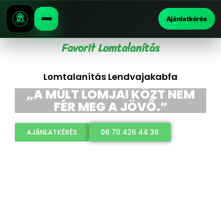
Ajánlatkérés
Favorit Lomtalanítás
Lomtalanítás Lendvajakabfa
„A MÚLT LOMJAI KÖZT NEM
FÉR MEG A JÖVŐ.”
AJÁNLATKÉRÉS
06 70 426 44 36