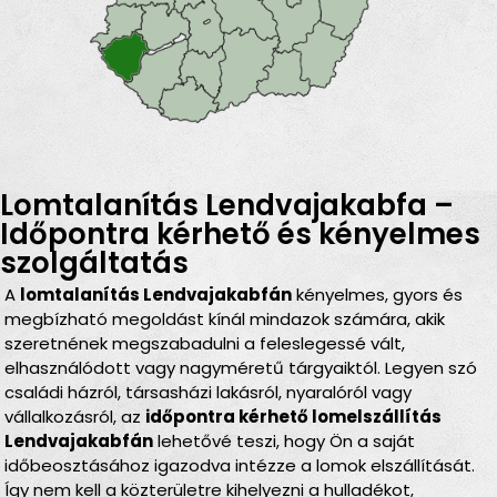
Lomtalanítás Lendvajakabfa –
Időpontra kérhető és kényelmes
szolgáltatás
A
lomtalanítás Lendvajakabfán
kényelmes, gyors és
megbízható megoldást kínál mindazok számára, akik
szeretnének megszabadulni a feleslegessé vált,
elhasználódott vagy nagyméretű tárgyaiktól. Legyen szó
családi házról, társasházi lakásról, nyaralóról vagy
vállalkozásról, az
időpontra kérhető lomelszállítás
Lendvajakabfán
lehetővé teszi, hogy Ön a saját
időbeosztásához igazodva intézze a lomok elszállítását.
Így nem kell a közterületre kihelyezni a hulladékot,