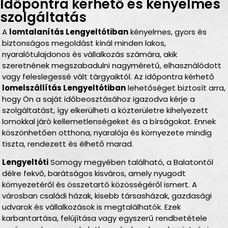
Időpontra kérhető és kényelmes
szolgáltatás
A
lomtalanítás Lengyeltótiban
kényelmes, gyors és
biztonságos megoldást kínál minden lakos,
nyaralótulajdonos és vállalkozás számára, akik
szeretnének megszabadulni nagyméretű, elhasználódott
vagy feleslegessé vált tárgyaiktól. Az időpontra kérhető
lomelszállítás Lengyeltótiban
lehetőséget biztosít arra,
hogy Ön a saját időbeosztásához igazodva kérje a
szolgáltatást, így elkerülheti a közterületre kihelyezett
lomokkal járó kellemetlenségeket és a bírságokat. Ennek
köszönhetően otthona, nyaralója és környezete mindig
tiszta, rendezett és élhető marad.
Lengyeltóti
Somogy megyében található, a Balatontól
délre fekvő, barátságos kisváros, amely nyugodt
környezetéről és összetartó közösségéről ismert. A
városban családi házak, kisebb társasházak, gazdasági
udvarok és vállalkozások is megtalálhatók. Ezek
karbantartása, felújítása vagy egyszerű rendbetétele