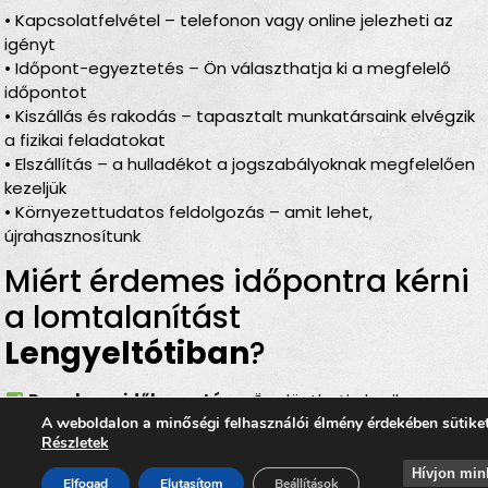
• Kapcsolatfelvétel – telefonon vagy online jelezheti az
igényt
• Időpont-egyeztetés – Ön választhatja ki a megfelelő
időpontot
• Kiszállás és rakodás – tapasztalt munkatársaink elvégzik
a fizikai feladatokat
• Elszállítás – a hulladékot a jogszabályoknak megfelelően
kezeljük
• Környezettudatos feldolgozás – amit lehet,
újrahasznosítunk
Miért érdemes időpontra kérni
a lomtalanítást
Lengyeltótiban
?
Rugalmas időbeosztás
– Ön döntheti el, mikor
A weboldalon a minőségi felhasználói élmény érdekében sütike
történjen a
lomelszállítás Lengyeltótiban
Részletek
Komplett szolgáltatás
– rakodás, szállítás és
elszámolás egyben
Hívjon min
Elfogad
Elutasítom
Beállítások