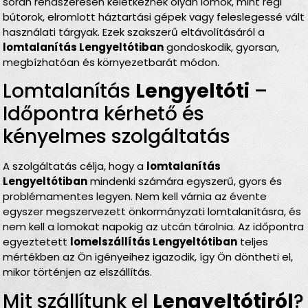
során rendszeresen keletkeznek olyan lomok, mint régi
bútorok, elromlott háztartási gépek vagy feleslegessé vált
használati tárgyak. Ezek szakszerű eltávolításáról a
lomtalanítás Lengyeltótiban
gondoskodik, gyorsan,
megbízhatóan és környezetbarát módon.
Lomtalanítás
Lengyeltóti
–
Időpontra kérhető és
kényelmes szolgáltatás
A szolgáltatás célja, hogy a
lomtalanítás
Lengyeltótiban
mindenki számára egyszerű, gyors és
problémamentes legyen. Nem kell várnia az évente
egyszer megszervezett önkormányzati lomtalanításra, és
nem kell a lomokat napokig az utcán tárolnia. Az időpontra
egyeztetett
lomelszállítás Lengyeltótiban
teljes
mértékben az Ön igényeihez igazodik, így Ön döntheti el,
mikor történjen az elszállítás.
Mit szállítunk el
Lengyeltótiról
?