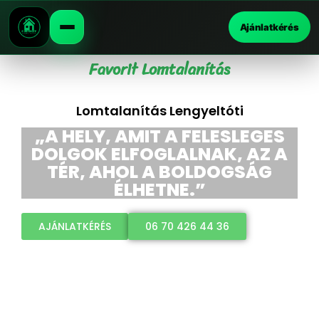
Ajánlatkérés
Favorit Lomtalanítás
Lomtalanítás Lengyeltóti
„A HELY, AMIT A FELESLEGES
DOLGOK ELFOGLALNAK, AZ A
TÉR, AHOL A BOLDOGSÁG
ÉLHETNE.”
AJÁNLATKÉRÉS
06 70 426 44 36