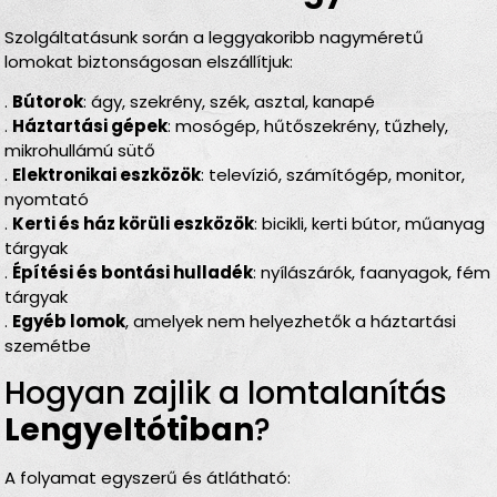
Szolgáltatásunk során a leggyakoribb nagyméretű
lomokat biztonságosan elszállítjuk:
.
Bútorok
: ágy, szekrény, szék, asztal, kanapé
.
Háztartási gépek
: mosógép, hűtőszekrény, tűzhely,
mikrohullámú sütő
.
Elektronikai eszközök
: televízió, számítógép, monitor,
nyomtató
.
Kerti és ház körüli eszközök
: bicikli, kerti bútor, műanyag
tárgyak
.
Építési és bontási hulladék
: nyílászárók, faanyagok, fém
tárgyak
.
Egyéb lomok
, amelyek nem helyezhetők a háztartási
szemétbe
Hogyan zajlik a lomtalanítás
Lengyeltótiban
?
A folyamat egyszerű és átlátható: