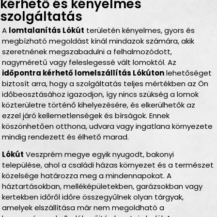
kérhető és kényelmes
szolgáltatás
A
lomtalanítás Lókút
területén kényelmes, gyors és
megbízható megoldást kínál mindazok számára, akik
szeretnének megszabadulni a felhalmozódott,
nagyméretű vagy feleslegessé vált lomoktól. Az
időpontra kérhető lomelszállítás Lókúton
lehetőséget
biztosít arra, hogy a szolgáltatás teljes mértékben az Ön
időbeosztásához igazodjon, így nincs szükség a lomok
közterületre történő kihelyezésére, és elkerülhetők az
ezzel járó kellemetlenségek és bírságok. Ennek
köszönhetően otthona, udvara vagy ingatlana környezete
mindig rendezett és élhető marad.
Lókút
Veszprém megye egyik nyugodt, bakonyi
települése, ahol a családi házas környezet és a természet
közelsége határozza meg a mindennapokat. A
háztartásokban, melléképületekben, garázsokban vagy
kertekben időről időre összegyűlnek olyan tárgyak,
amelyek elszállítása már nem megoldható a