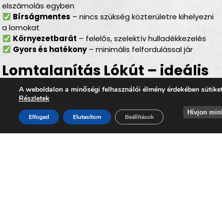
elszámolás egyben
Bírságmentes
– nincs szükség közterületre kihelyezni
a lomokat
Környezetbarát
– felelős, szelektív hulladékkezelés
Gyors és hatékony
– minimális felfordulással jár
Lomtalanítás Lókút – ideális
választás minden helyzetben
A weboldalon a minőségi felhasználói élmény érdekében sütike
Részletek
Akár
költözésről, lakásfelújításról, garázs- vagy
Hívjon min
Elfogad
Elutasítom
Beállítások
pinceürítésről, irodai selejtezésről vagy egy nagyobb
rendrakásról
van szó, a
lomtalanítás Lókút
területén
mindig megbízható megoldást jelent. Az
időpontra
kérhető lomelszállítás Lókúton
lehetővé teszi, hogy Ön
gyorsan, kényelmesen és környezetbarát módon
szabaduljon meg minden felesleges lomtól, miközben
hozzájárul
Lókút
tiszta, rendezett és élhető
környezetének megőrzéséhez.