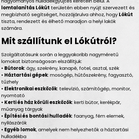
hagyományos hulladékgyűjtés keretein belül. A
lomtalanítás Lókút
területén ebben nyújt szervezett és
megbízható segítséget, hozzájárulva ahhoz, hogy
Lókút
tiszta, rendezett és élhető maradjon a helyi lakók
számára.
Mit szállítunk el Lókútról?
Szolgáltatásunk során a leggyakoribb nagyméretű
lomokat biztonságosan elszállítjuk:
•
Bútorok
: ágy, szekrény, kanapé, fotel, asztal, szék
•
Háztartási gépek
: mosógép, hűtőszekrény, fagyasztó,
tűzhely
•
Elektronikai eszközök
: televízió, számítógép, monitor,
nyomtató
•
Kerti és ház körüli eszközök
: kerti bútor, kerékpár,
műanyag tárgyak
•
Építési és bontási hulladék
: faanyag, fém elemek,
nyílászárók
•
Egyéb lomok
, amelyek nem helyezhetők a háztartási
hulladékba