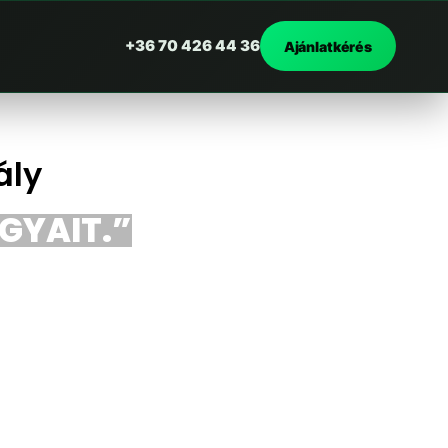
+36 70 426 44 36
Ajánlatkérés
ály
RGYAIT.”