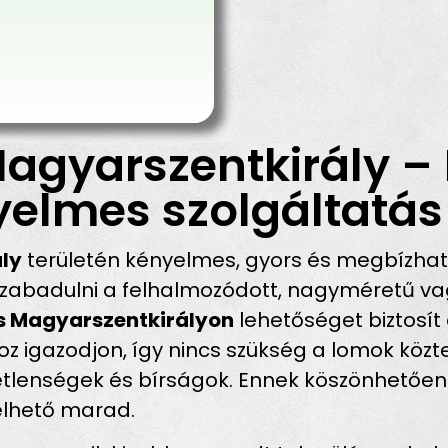
agyarszentkirály –
yelmes szolgáltatás
ly
területén kényelmes, gyors és megbízha
abadulni a felhalmozódott, nagyméretű vagy
ás Magyarszentkirályon
lehetőséget biztosít 
igazodjon, így nincs szükség a lomok közter
emetlenségek és bírságok. Ennek köszönhetőe
élhető marad.