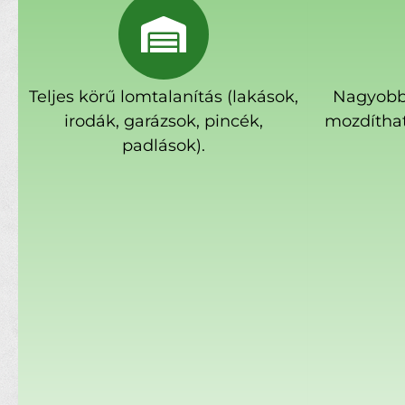
Teljes körű lomtalanítás (lakások,
Nagyobb
irodák, garázsok, pincék,
mozdíthat
padlások).