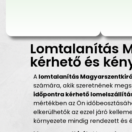
Lomtalanítás M
kérhető és kén
A
lomtalanítás Magyarszentkirá
számára, akik szeretnének megsz
időpontra kérhető lomelszállít
mértékben az Ön időbeosztásához 
elkerülhetők az ezzel járó kell
környezete mindig rendezett és 