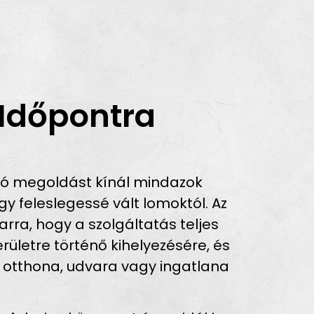
 Időpontra
tó megoldást kínál mindazok
 feleslegessé vált lomoktól. Az
arra, hogy a szolgáltatás teljes
ületre történő kihelyezésére, és
n otthona, udvara vagy ingatlana