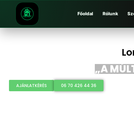
Főoldal
Rólunk
Sz
Lo
„A MÚLT
AJÁNLATKÉRÉS
06 70 426 44 36