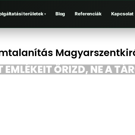
olgáltatási területek
Blog
Referenciák
Kapcsolat
▾
mtalanítás Magyarszentkir
 EMLÉKEIT ŐRIZD, NE A TÁ