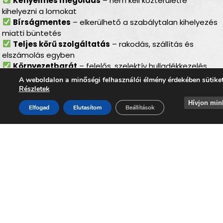
Kényelmes megoldás
– nem kell közterületre
kihelyezni a lomokat
Bírságmentes
– elkerülhető a szabálytalan kihelyezés
miatti büntetés
Teljes körű szolgáltatás
– rakodás, szállítás és
elszámolás egyben
Környezetbarát
– felelős, szelektív hulladékkezelés
Gyors és megbízható
– minden gördülékenyen,
A weboldalon a minőségi felhasználói élmény érdekében sütike
várakozás nélkül
Részletek
Lomtalanítás
Hívjon min
Elfogad
Elutasítom
Beállítások
Magyaregres
– ideális
választás minden
helyzetben
Legyen szó költözésről, lakásfelújításról, nyaraló
rendbetételéről, padlás- vagy pinceürítésről, a
lomtalanítás Magyaregresen
minden helyzetben
ideális megoldást nyújt. Az
időpontra kérhető