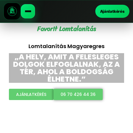
Ajánlatkérés
Favorit Lomtalanítás
Lomtalanítás Magyaregres
„A HELY, AMIT A FELESLEGES
DOLGOK ELFOGLALNAK, AZ A
TÉR, AHOL A BOLDOGSÁG
ÉLHETNE.”
AJÁNLATKÉRÉS
06 70 426 44 36