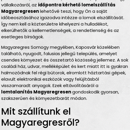
vállalkozásról, az
időpontra kérhető lomelszállítás
Magyaregresen
lehetővé teszi, hogy Ön a saját
időbeosztásához igazodva intézze a lomok elszállítását.
Így nem kell a közterületre kihelyezni a hulladékot,
elkerülhetők a kellemetlenségek, a rendetlenség és az
esetleges bírságok.
Magyaregres Somogy megyében, Kaposvár közelében
található, nyugodt, falusias jellegű település, amelyet
csendes környezet és összetartó közösség jellemez. A sok
családi ház, udvar, melléképület és kert miatt itt is gyakran
halmozódnak fel régi bútorok, elromlott háztartási gépek,
elavult elektronikai eszközök vagy felújításból
visszamaradt anyagok. Ezek eltávolításáról a
lomtalanítás Magyaregresen
gondoskodik gyorsan,
szakszerűen és környezetbarát módon.
Mit szállítunk el
Magyaregresről?