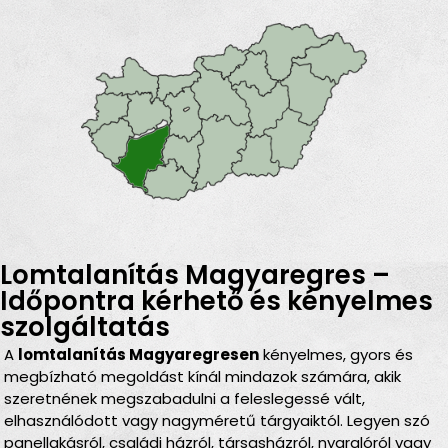
Lomtalanítás Magyaregres –
Időpontra kérhető és kényelmes
szolgáltatás
A
lomtalanítás Magyaregresen
kényelmes, gyors és
megbízható megoldást kínál mindazok számára, akik
szeretnének megszabadulni a feleslegessé vált,
elhasználódott vagy nagyméretű tárgyaiktól. Legyen szó
panellakásról, családi házról, társasházról, nyaralóról vagy