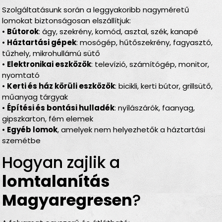
Szolgáltatásunk során a leggyakoribb nagyméretű
lomokat biztonságosan elszállítjuk:
•
Bútorok
: ágy, szekrény, komód, asztal, szék, kanapé
•
Háztartási gépek
: mosógép, hűtőszekrény, fagyasztó,
tűzhely, mikrohullámú sütő
•
Elektronikai eszközök
: televízió, számítógép, monitor,
nyomtató
•
Kerti és ház körüli eszközök
: bicikli, kerti bútor, grillsütő,
műanyag tárgyak
•
Építési és bontási hulladék
: nyílászárók, faanyag,
gipszkarton, fém elemek
•
Egyéb lomok
, amelyek nem helyezhetők a háztartási
szemétbe
Hogyan zajlik a
lomtalanítás
Magyaregresen
?