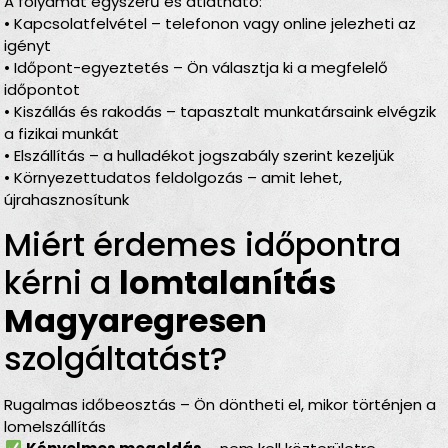
A folyamat egyszerű és átlátható:
• Kapcsolatfelvétel – telefonon vagy online jelezheti az
igényt
• Időpont-egyeztetés – Ön választja ki a megfelelő
időpontot
• Kiszállás és rakodás – tapasztalt munkatársaink elvégzik
a fizikai munkát
• Elszállítás – a hulladékot jogszabály szerint kezeljük
• Környezettudatos feldolgozás – amit lehet,
újrahasznosítunk
Miért érdemes időpontra
kérni a
lomtalanítás
Magyaregresen
szolgáltatást?
Rugalmas időbeosztás – Ön döntheti el, mikor történjen a
lomelszállítás