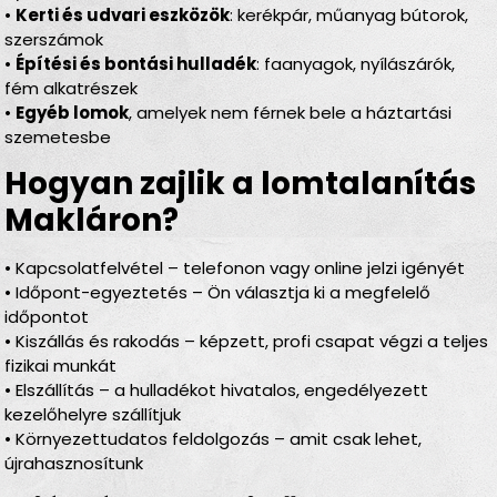
•
Kerti és udvari eszközök
: kerékpár, műanyag bútorok,
szerszámok
•
Építési és bontási hulladék
: faanyagok, nyílászárók,
fém alkatrészek
•
Egyéb lomok
, amelyek nem férnek bele a háztartási
szemetesbe
Hogyan zajlik a lomtalanítás
Makláron?
• Kapcsolatfelvétel – telefonon vagy online jelzi igényét
• Időpont-egyeztetés – Ön választja ki a megfelelő
időpontot
• Kiszállás és rakodás – képzett, profi csapat végzi a teljes
fizikai munkát
• Elszállítás – a hulladékot hivatalos, engedélyezett
kezelőhelyre szállítjuk
• Környezettudatos feldolgozás – amit csak lehet,
újrahasznosítunk