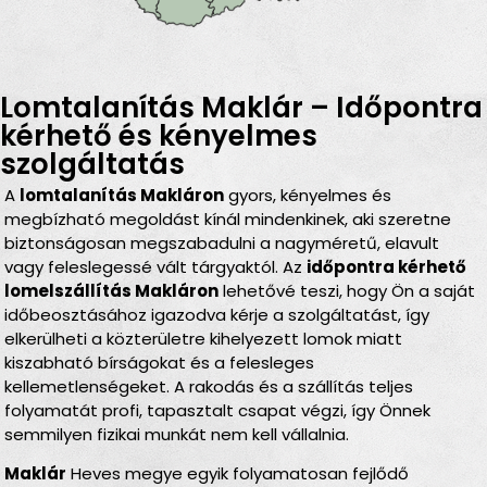
Lomtalanítás Maklár – Időpontra
kérhető és kényelmes
szolgáltatás
A
lomtalanítás Makláron
gyors, kényelmes és
megbízható megoldást kínál mindenkinek, aki szeretne
biztonságosan megszabadulni a nagyméretű, elavult
vagy feleslegessé vált tárgyaktól. Az
időpontra kérhető
lomelszállítás Makláron
lehetővé teszi, hogy Ön a saját
időbeosztásához igazodva kérje a szolgáltatást, így
elkerülheti a közterületre kihelyezett lomok miatt
kiszabható bírságokat és a felesleges
kellemetlenségeket. A rakodás és a szállítás teljes
folyamatát profi, tapasztalt csapat végzi, így Önnek
semmilyen fizikai munkát nem kell vállalnia.
Maklár
Heves megye egyik folyamatosan fejlődő