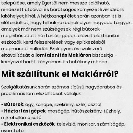
települése, amely Egertől nem messze található,
rendezett utcáival és barátságos környezetével ideális
lakóhelyet kínál. A hétköznapi élet során azonban itt is
előfordulhat, hogy felhalmozódnak olyan nagyobb tárgyak,
amelyek már nem szükségesek: régi bútorok,
meghibásodott háztartási gépek, elavult elektronikai
eszközök, kerti felszerelések vagy építkezésből
megmaradt hulladék. Ezek gyors és szakszerű
eltávolítását a
lomtalanítás Makláron
biztosítja –
környezetbarát, kényelmes és hatékony módon.
Mit szállítunk el Maklárról?
Szolgáltatásunk során számos típúsú nagydarabos és
problémás lom elszállítását vállaljuk:
•
Bútorok
: ágy, kanapé, szekrény, szék, asztal
•
Háztartási gépek
: mosógép, hűtőszekrény, tűzhely,
mikrohullámú sütő
•
Elektronikai eszközök
: televízió, monitor, számítógép,
nyomtató