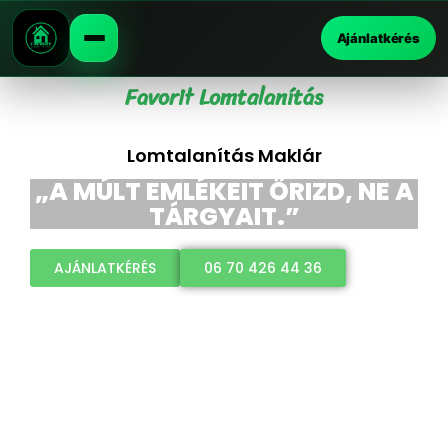
Ajánlatkérés
Favorit Lomtalanítás
Lomtalanítás Maklár
„A MÚLT EMLÉKEIT ŐRIZD, NE A
TÁRGYAIT.”
AJÁNLATKÉRÉS
06 70 426 44 36