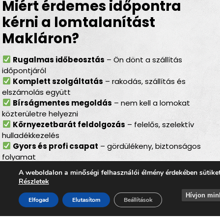
Miért érdemes időpontra
kérni a lomtalanítást
Makláron?
Rugalmas időbeosztás
– Ön dönt a szállítás
időpontjáról
Komplett szolgáltatás
– rakodás, szállítás és
elszámolás együtt
Bírságmentes megoldás
– nem kell a lomokat
közterületre helyezni
Környezetbarát feldolgozás
– felelős, szelektív
hulladékkezelés
Gyors és profi csapat
– gördülékeny, biztonságos
folyamat
Lomtalanítás Maklár –
A weboldalon a minőségi felhasználói élmény érdekében sütike
Részletek
ideális választás minden
Hívjon min
Elfogad
Elutasítom
Beállítások
helyzetben