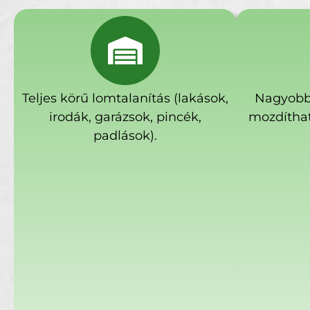
Teljes körű lomtalanítás (lakások,
Nagyobb
irodák, garázsok, pincék,
mozdíthat
padlások).