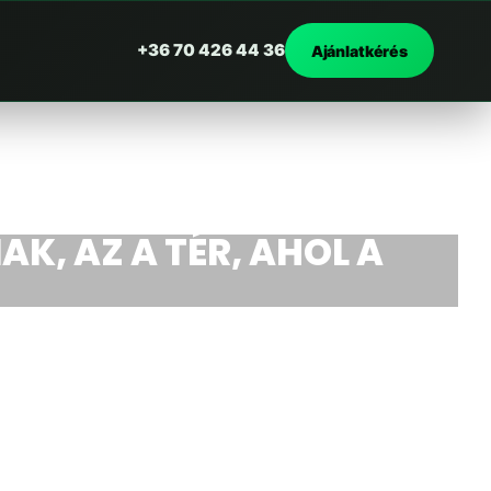
+36 70 426 44 36
Ajánlatkérés
AK, AZ A TÉR, AHOL A