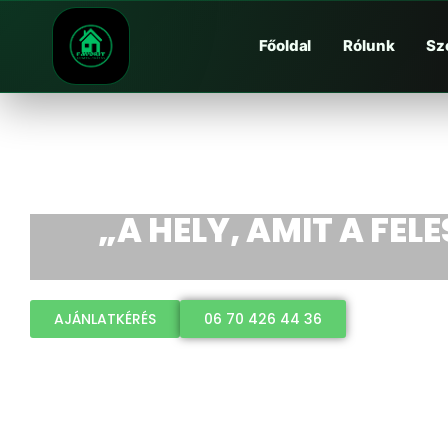
Főoldal
Rólunk
Sz
„A HELY, AMIT A FEL
AJÁNLATKÉRÉS
06 70 426 44 36