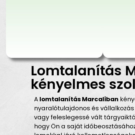
Lomtalanítás M
kényelmes szol
A
lomtalanítás Marcaliban
kénye
nyaralótulajdonos és vállalkozá
vagy feleslegessé vált tárgyaikt
hogy Ön a saját időbeosztásához i