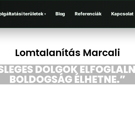
olgáltatási területek
Blog
Referenciák
Kapcsolat
▾
Lomtalanítás Marcali
ESLEGES DOLGOK ELFOGLALN
BOLDOGSÁG ÉLHETNE.”