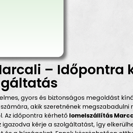
arcali – Időpontra 
gáltatás
lmes, gyors és biztonságos megoldást kíná
s számára, akik szeretnének megszabadulni
ól. Az időpontra kérhető
lomelszállítás Marc
gazodva kérje a szolgáltatást, így elkerülhet