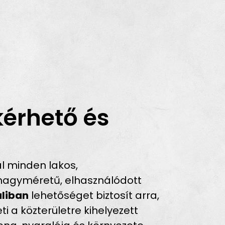
kérhető és
l minden lakos,
 nagyméretű, elhasználódott
aliban
lehetőséget biztosít arra,
i a közterületre kihelyezett