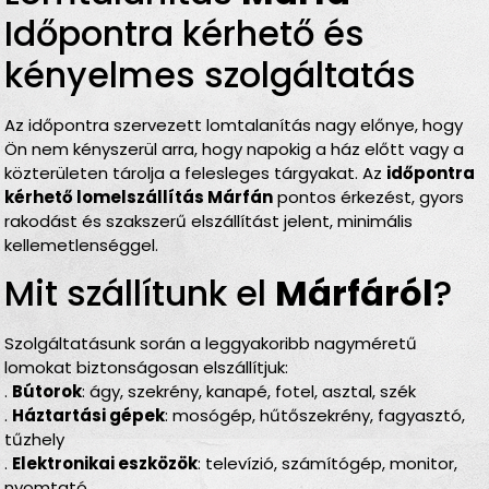
Időpontra kérhető és
kényelmes szolgáltatás
Az időpontra szervezett lomtalanítás nagy előnye, hogy
Ön nem kényszerül arra, hogy napokig a ház előtt vagy a
közterületen tárolja a felesleges tárgyakat. Az
időpontra
kérhető lomelszállítás Márfán
pontos érkezést, gyors
rakodást és szakszerű elszállítást jelent, minimális
kellemetlenséggel.
Mit szállítunk el
Márfáról
?
Szolgáltatásunk során a leggyakoribb nagyméretű
lomokat biztonságosan elszállítjuk:
.
Bútorok
: ágy, szekrény, kanapé, fotel, asztal, szék
.
Háztartási gépek
: mosógép, hűtőszekrény, fagyasztó,
tűzhely
.
Elektronikai eszközök
: televízió, számítógép, monitor,
nyomtató