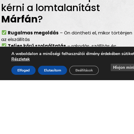
kérni a lomtalanítást
Márfán
?
Rugalmas megoldás
– Ön döntheti el, mikor történjen
az elszállítás
Teljes körű szolgáltatás
– rakodás, szállítás és
elszámolás egyben
A weboldalon a minőségi felhasználói élmény érdekében sütike
Bírságmentes
– nincs szükség közterületre kihelyezni
Részletek
a lomokat
Hívjon min
Elfogad
Elutasítom
Beállítások
Környezetbarát
– felelős, szelektív hulladékkezelés
Gyors és hatékony
– minimális felfordulással jár
Lomtalanítás
Márfa
–
ideális választás minden
helyzetben
Akár
költözésről, lakásfelújításról, garázs- vagy