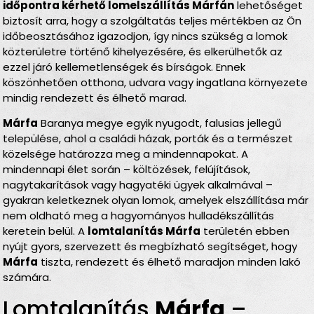
időpontra kérhető lomelszállítás Márfán
lehetőséget
biztosít arra, hogy a szolgáltatás teljes mértékben az Ön
időbeosztásához igazodjon, így nincs szükség a lomok
közterületre történő kihelyezésére, és elkerülhetők az
ezzel járó kellemetlenségek és bírságok. Ennek
köszönhetően otthona, udvara vagy ingatlana környezete
mindig rendezett és élhető marad.
Márfa
Baranya megye egyik nyugodt, falusias jellegű
települése, ahol a családi házak, porták és a természet
közelsége határozza meg a mindennapokat. A
mindennapi élet során – költözések, felújítások,
nagytakarítások vagy hagyatéki ügyek alkalmával –
gyakran keletkeznek olyan lomok, amelyek elszállítása már
nem oldható meg a hagyományos hulladékszállítás
keretein belül. A
lomtalanítás Márfa
területén ebben
nyújt gyors, szervezett és megbízható segítséget, hogy
Márfa
tiszta, rendezett és élhető maradjon minden lakó
számára.
Lomtalanítás
Márfa
–