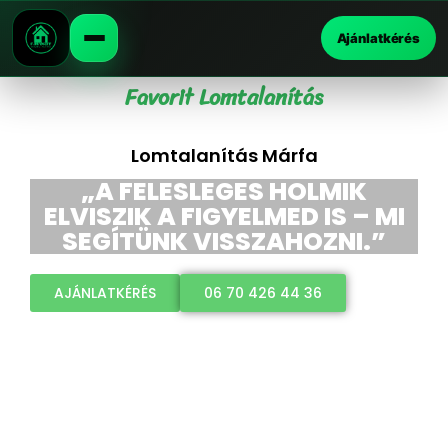
Ajánlatkérés
Favorit Lomtalanítás
Lomtalanítás Márfa
„A FELESLEGES HOLMIK
ELVISZIK A FIGYELMED IS – MI
SEGÍTÜNK VISSZAHOZNI.”
AJÁNLATKÉRÉS
06 70 426 44 36