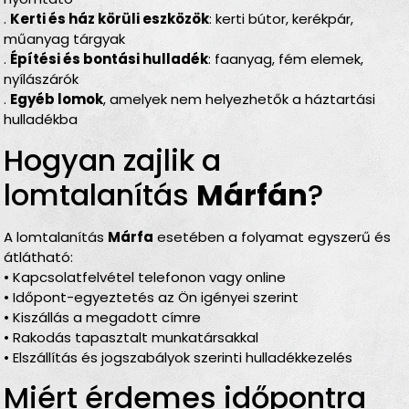
.
Kerti és ház körüli eszközök
: kerti bútor, kerékpár,
műanyag tárgyak
.
Építési és bontási hulladék
: faanyag, fém elemek,
nyílászárók
.
Egyéb lomok
, amelyek nem helyezhetők a háztartási
hulladékba
Hogyan zajlik a
lomtalanítás
Márfán
?
A lomtalanítás
Márfa
esetében a folyamat egyszerű és
átlátható:
• Kapcsolatfelvétel telefonon vagy online
• Időpont-egyeztetés az Ön igényei szerint
• Kiszállás a megadott címre
• Rakodás tapasztalt munkatársakkal
• Elszállítás és jogszabályok szerinti hulladékkezelés
Miért érdemes időpontra