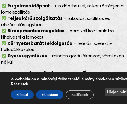
Rugalmas időpont
– Ön döntheti el, mikor történjen a
lomelszállítás
Teljes körű szolgáltatás
– rakodás, szállítás és
elszámolás egyben
Bírságmentes megoldás
– nem kell közterületre
kihelyezni a lomokat
Környezetbarát feldolgozás
– felelős, szelektív
hulladékkezelés
Gyors ügyintézés
– minden gördülékenyen, várakozás
nélkül
Lomtalanítás
Marócon
–
A weboldalon a minőségi felhasználói élmény érdekében sütike
ideális választás minden
Részletek
helyzetben
Hívjon min
Elfogad
Elutasítom
Beállítások
Legyen szó
költözésről, lakásfelújításról,
irodaköltözésről, garázs- vagy padlásürítésről
, a
lomtalanítás Marócon
minden helyzetben ideális