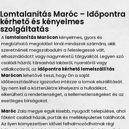
Lomtalanítás Maróc – Időpontra
kérhető és kényelmes
szolgáltatás
A
lomtalanítás Marócon
kényelmes, gyors és
megbízható megoldást kínál mindazok számára, akik
szeretnének megszabadulni a feleslegessé vált,
elhasználódott vagy nagyméretű tárgyaiktól. Legyen szó
családi házról, társasházi lakásról, nyaralóról vagy
vállalkozásról, az
időpontra kérhető lomelszállítás
Marócon
lehetővé teszi, hogy Ön a saját
időbeosztásához igazodva intézze a lomok elszállítását.
Így nem kell a közterületre kihelyezni a hulladékot,
elkerülheti a rendetlenséget, a kellemetlenségeket és az
esetleges bírságokat.
Maróc
Zala megye egyik kisebb, nyugodt települése, ahol
főként családi házak, porták és melléképületek találhatók.
Az ilyen környezetben idővel felhalmozódhatnak régi