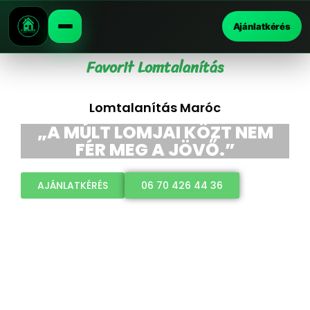
Ajánlatkérés
Favorit Lomtalanítás
Lomtalanítás Maróc
„A MÚLT LOMJAI KÖZT NEM
FÉR MEG A JÖVŐ.”
AJÁNLATKÉRÉS
06 70 426 44 36