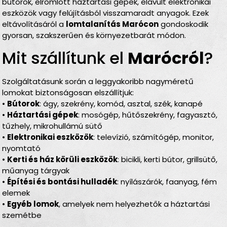
bútorok, elromlott háztartási gépek, elavult elektronikai
eszközök vagy felújításból visszamaradt anyagok. Ezek
eltávolításáról a
lomtalanítás Marócon
gondoskodik
gyorsan, szakszerűen és környezetbarát módon.
Mit szállítunk el
Marócról
?
Szolgáltatásunk során a leggyakoribb nagyméretű
lomokat biztonságosan elszállítjuk:
•
Bútorok
: ágy, szekrény, komód, asztal, szék, kanapé
•
Háztartási gépek
: mosógép, hűtőszekrény, fagyasztó,
tűzhely, mikrohullámú sütő
•
Elektronikai eszközök
: televízió, számítógép, monitor,
nyomtató
•
Kerti és ház körüli eszközök
: bicikli, kerti bútor, grillsütő,
műanyag tárgyak
•
Építési és bontási hulladék
: nyílászárók, faanyag, fém
elemek
•
Egyéb lomok
, amelyek nem helyezhetők a háztartási
szemétbe