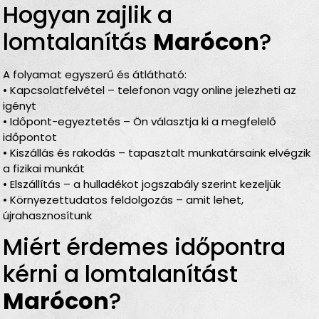
Hogyan zajlik a
lomtalanítás
Marócon
?
A folyamat egyszerű és átlátható:
• Kapcsolatfelvétel – telefonon vagy online jelezheti az
igényt
• Időpont-egyeztetés – Ön választja ki a megfelelő
időpontot
• Kiszállás és rakodás – tapasztalt munkatársaink elvégzik
a fizikai munkát
• Elszállítás – a hulladékot jogszabály szerint kezeljük
• Környezettudatos feldolgozás – amit lehet,
újrahasznosítunk
Miért érdemes időpontra
kérni a lomtalanítást
Marócon
?