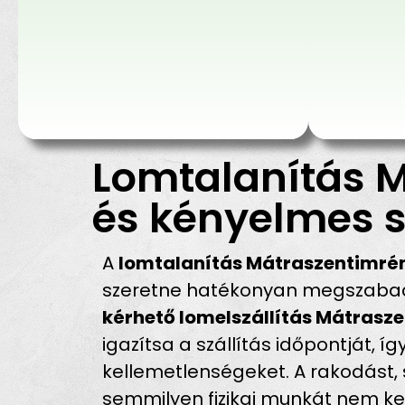
Lomtalanítás M
és kényelmes s
A
lomtalanítás Mátraszentimré
szeretne hatékonyan megszabadul
kérhető lomelszállítás Mátrasz
igazítsa a szállítás időpontját, í
kellemetlenségeket. A rakodást, s
semmilyen fizikai munkát nem kell