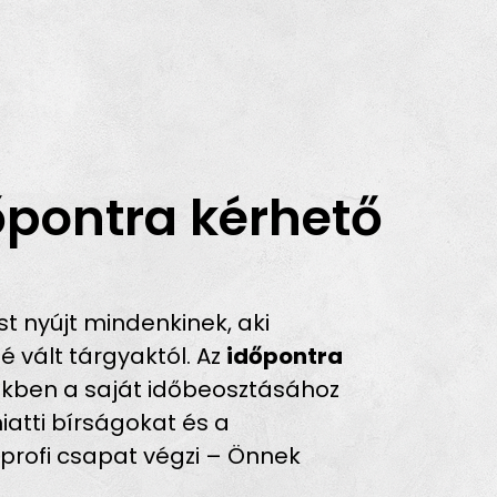
őpontra kérhető
 nyújt mindenkinek, aki
 vált tárgyaktól. Az
időpontra
tékben a saját időbeosztásához
miatti bírságokat és a
, profi csapat végzi – Önnek