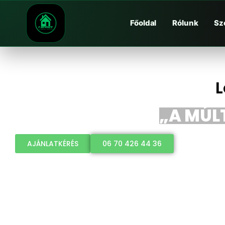
Főoldal
Rólunk
Sz
L
„A MÚLT
AJÁNLATKÉRÉS
06 70 426 44 36