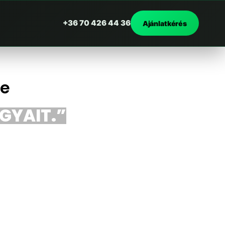
+36 70 426 44 36
Ajánlatkérés
re
RGYAIT.”