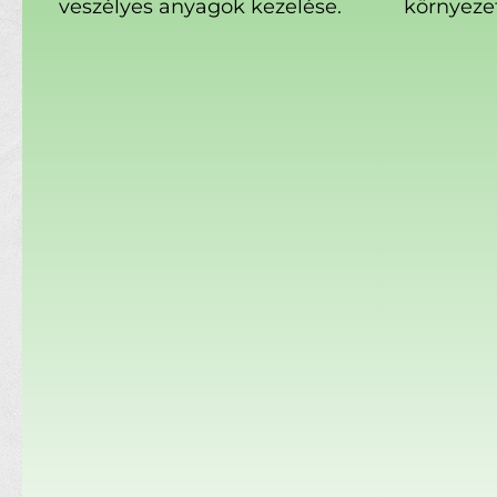
veszélyes anyagok kezelése.
környeze