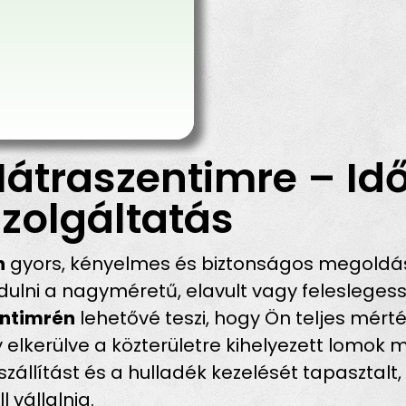
átraszentimre – Id
zolgáltatás
n
gyors, kényelmes és biztonságos megoldást
ni a nagyméretű, elavult vagy feleslegessé
entimrén
lehetővé teszi, hogy Ön teljes mér
gy elkerülve a közterületre kihelyezett lomok 
zállítást és a hulladék kezelését tapasztalt
 vállalnia.