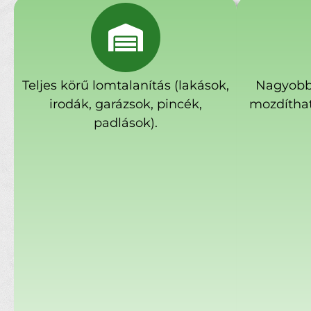
Teljes körű lomtalanítás (lakások,
Nagyobb
irodák, garázsok, pincék,
mozdíthat
padlások).