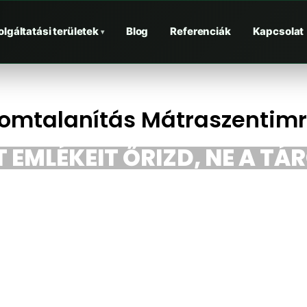
olgáltatási területek
Blog
Referenciák
Kapcsolat
▾
omtalanítás Mátraszentim
 EMLÉKEIT ŐRIZD, NE A TÁ