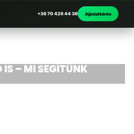
+36 70 426 44 36
Ajánlatkérés
 IS – MI SEGÍTÜNK