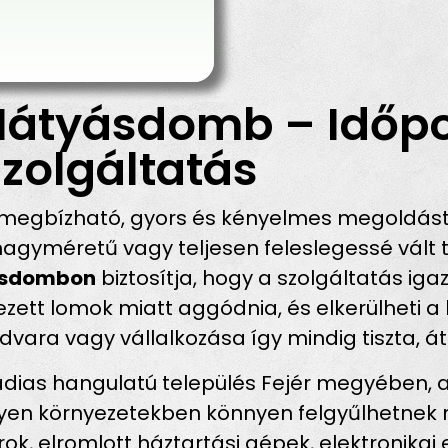
Mátyásdomb – Időpo
zolgáltatás
megbízható, gyors és kényelmes megoldást k
agyméretű vagy teljesen feleslegessé vált t
yásdombon
biztosítja, hogy a szolgáltatás ig
lyezett lomok miatt aggódnia, és elkerülheti 
dvara vagy vállalkozása így mindig tiszta, 
dias hangulatú település Fejér megyében, a
z ilyen környezetekben könnyen felgyűlhetne
orok, elromlott háztartási gépek, elektronika