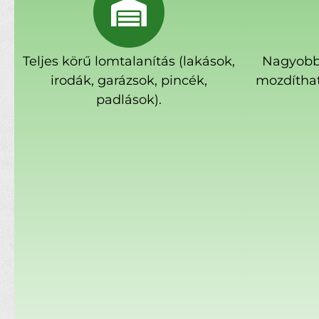
Teljes körű lomtalanítás (lakások,
Nagyobb
irodák, garázsok, pincék,
mozdíthat
padlások).