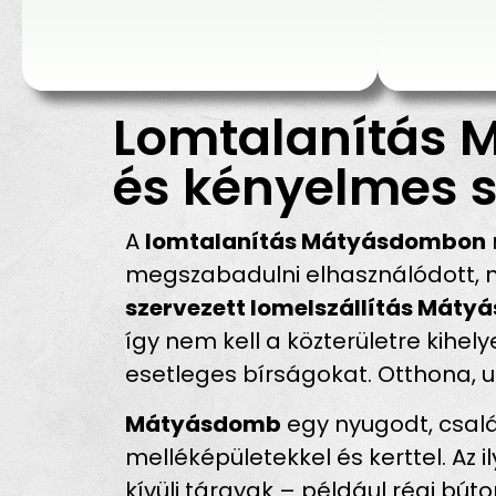
Lomtalanítás 
és kényelmes s
A
lomtalanítás Mátyásdombon
megszabadulni elhasználódott, n
szervezett lomelszállítás Mát
így nem kell a közterületre kihe
esetleges bírságokat. Otthona, u
Mátyásdomb
egy nyugodt, csalá
melléképületekkel és kerttel. A
kívüli tárgyak – például régi bút