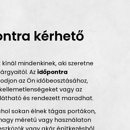
ntra kérhető
ínál mindenkinek, aki szeretne
árgyaitól. Az
időpontra
azodjon az Ön időbeosztásához,
a kellemetlenségeket vagy az
átlátható és rendezett maradhat.
hol sokan élnek tágas portákon,
k nagy méretű vagy használaton
i eszközök vagy akár építkezésből