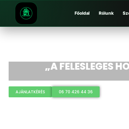
Főoldal
Rólunk
Sz
„A FELESLEGES HO
AJÁNLATKÉRÉS
06 70 426 44 36