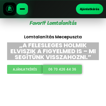
Ajánlatkérés
Favorit Lomtalanítás
Lomtalanítás Mecepuszta
„A FELESLEGES HOLMIK
ELVISZIK A FIGYELMED IS – MI
SEGÍTÜNK VISSZAHOZNI.”
AJÁNLATKÉRÉS
06 70 426 44 36