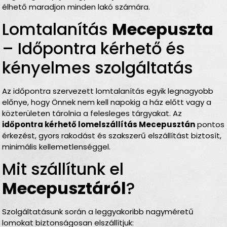
élhető maradjon minden lakó számára.
Lomtalanítás
Mecepuszta
– Időpontra kérhető és
kényelmes szolgáltatás
Az időpontra szervezett lomtalanítás egyik legnagyobb
előnye, hogy Önnek nem kell napokig a ház előtt vagy a
közterületen tárolnia a felesleges tárgyakat. Az
időpontra kérhető lomelszállítás Mecepusztán
pontos
érkezést, gyors rakodást és szakszerű elszállítást biztosít,
minimális kellemetlenséggel.
Mit szállítunk el
Mecepusztáról
?
Szolgáltatásunk során a leggyakoribb nagyméretű
lomokat biztonságosan elszállítjuk: