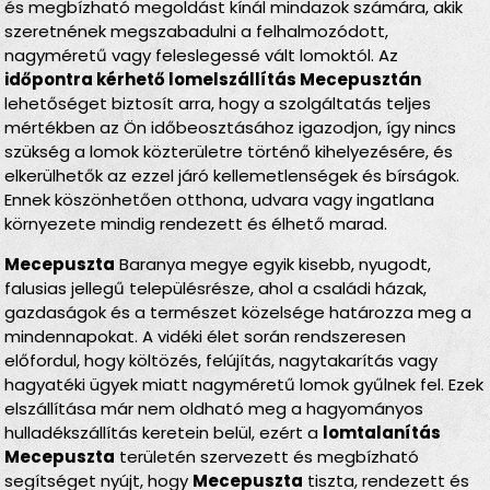
és megbízható megoldást kínál mindazok számára, akik
szeretnének megszabadulni a felhalmozódott,
nagyméretű vagy feleslegessé vált lomoktól. Az
időpontra kérhető lomelszállítás Mecepusztán
lehetőséget biztosít arra, hogy a szolgáltatás teljes
mértékben az Ön időbeosztásához igazodjon, így nincs
szükség a lomok közterületre történő kihelyezésére, és
elkerülhetők az ezzel járó kellemetlenségek és bírságok.
Ennek köszönhetően otthona, udvara vagy ingatlana
környezete mindig rendezett és élhető marad.
Mecepuszta
Baranya megye egyik kisebb, nyugodt,
falusias jellegű településrésze, ahol a családi házak,
gazdaságok és a természet közelsége határozza meg a
mindennapokat. A vidéki élet során rendszeresen
előfordul, hogy költözés, felújítás, nagytakarítás vagy
hagyatéki ügyek miatt nagyméretű lomok gyűlnek fel. Ezek
elszállítása már nem oldható meg a hagyományos
hulladékszállítás keretein belül, ezért a
lomtalanítás
Mecepuszta
területén szervezett és megbízható
segítséget nyújt, hogy
Mecepuszta
tiszta, rendezett és