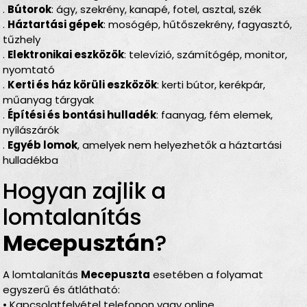
.
Bútorok
: ágy, szekrény, kanapé, fotel, asztal, szék
.
Háztartási gépek
: mosógép, hűtőszekrény, fagyasztó,
tűzhely
.
Elektronikai eszközök
: televízió, számítógép, monitor,
nyomtató
.
Kerti és ház körüli eszközök
: kerti bútor, kerékpár,
műanyag tárgyak
.
Építési és bontási hulladék
: faanyag, fém elemek,
nyílászárók
.
Egyéb lomok
, amelyek nem helyezhetők a háztartási
hulladékba
Hogyan zajlik a
lomtalanítás
Mecepusztán
?
A lomtalanítás
Mecepuszta
esetében a folyamat
egyszerű és átlátható:
• Kapcsolatfelvétel telefonon vagy online