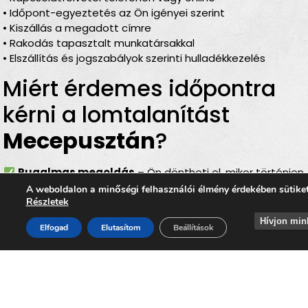
• Időpont-egyeztetés az Ön igényei szerint
• Kiszállás a megadott címre
• Rakodás tapasztalt munkatársakkal
• Elszállítás és jogszabályok szerinti hulladékkezelés
Miért érdemes időpontra
kérni a lomtalanítást
Mecepusztán
?
Rugalmas megoldás
– Ön döntheti el, mikor történjen
az elszállítás
A weboldalon a minőségi felhasználói élmény érdekében sütike
Részletek
Teljes körű szolgáltatás
– rakodás, szállítás és
elszámolás egyben
Hívjon min
Elfogad
Elutasítom
Beállítások
Bírságmentes
– nincs szükség közterületre kihelyezni
a lomokat
Környezetbarát
– felelős, szelektív hulladékkezelés
Gyors és hatékony
– minimális felfordulással jár