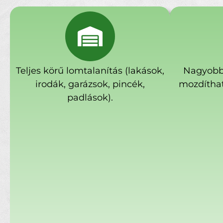
Teljes körű lomtalanítás (lakások,
Nagyobb
irodák, garázsok, pincék,
mozdíthat
padlások).