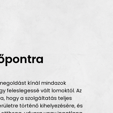
őpontra
megoldást kínál mindazok
 feleslegessé vált lomoktól. Az
a, hogy a szolgáltatás teljes
ületre történő kihelyezésére, és