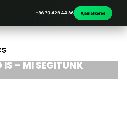
+36 70 426 44 36
Ajánlatkérés
cs
 IS – MI SEGÍTÜNK