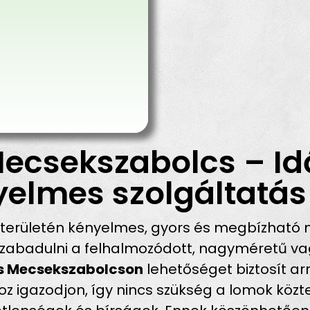
Mecsekszabolcs – Id
yelmes szolgáltatás
területén kényelmes, gyors és megbízható 
abadulni a felhalmozódott, nagyméretű vagy
ás Mecsekszabolcson
lehetőséget biztosít arr
igazodjon, így nincs szükség a lomok közter