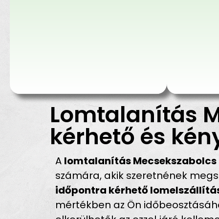
Lomtalanítás 
kérhető és kén
A
lomtalanítás Mecsekszabolcs
számára, akik szeretnének megsz
időpontra kérhető lomelszállít
mértékben az Ön időbeosztásához 