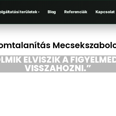
olgáltatási területek
Blog
Referenciák
Kapcsolat
▾
omtalanítás Mecsekszabol
LMIK ELVISZIK A FIGYELMED
VISSZAHOZNI.”