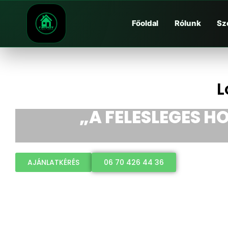
Főoldal
Rólunk
Sz
L
„A FELESLEGES HO
AJÁNLATKÉRÉS
06 70 426 44 36