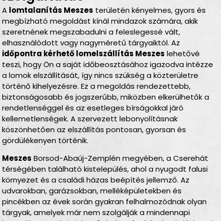
A
lomtalanítás Meszes
területén kényelmes, gyors és
megbízható megoldást kínál mindazok számára, akik
szeretnének megszabadulni a feleslegessé vált,
elhasználódott vagy nagyméretű tárgyaiktól. Az
időpontra kérhető lomelszállítás Meszes
lehetővé
teszi, hogy Ön a saját időbeosztásához igazodva intézze
a lomok elszállítását, így nincs szükség a közterületre
történő kihelyezésre. Ez a megoldás rendezettebb,
biztonságosabb és jogszerűbb, miközben elkerülhetők a
rendetlenséggel és az esetleges bírságokkal járó
kellemetlenségek. A szervezett lebonyolításnak
köszönhetően az elszállítás pontosan, gyorsan és
gördülékenyen történik.
Meszes
Borsod-Abaúj-Zemplén megyében, a Cserehát
térségében található kistelepülés, ahol a nyugodt falusi
környezet és a családi házas beépítés jellemző. Az
udvarokban, garázsokban, melléképületekben és
pincékben az évek során gyakran felhalmozódnak olyan
tárgyak, amelyek már nem szolgálják a mindennapi