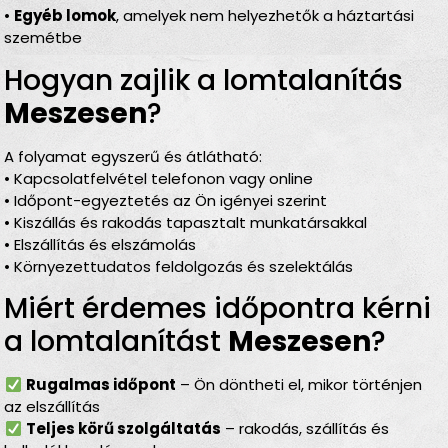
•
Egyéb lomok
, amelyek nem helyezhetők a háztartási
szemétbe
Hogyan zajlik a lomtalanítás
Meszesen
?
A folyamat egyszerű és átlátható:
• Kapcsolatfelvétel telefonon vagy online
• Időpont-egyeztetés az Ön igényei szerint
• Kiszállás és rakodás tapasztalt munkatársakkal
• Elszállítás és elszámolás
• Környezettudatos feldolgozás és szelektálás
Miért érdemes időpontra kérni
a lomtalanítást
Meszesen
?
Rugalmas időpont
– Ön döntheti el, mikor történjen
az elszállítás
Teljes körű szolgáltatás
– rakodás, szállítás és