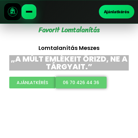
Ajánlatkérés
Favorit Lomtalanítás
Lomtalanítás Meszes
„A MÚLT EMLÉKEIT ŐRIZD, NE A
TÁRGYAIT.”
AJÁNLATKÉRÉS
06 70 426 44 36