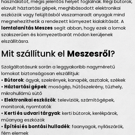
használatot, mégis jelentős helyet foglalnak. Régi bútorok,
elavult háztartási gépek, meghibásodott elektronikai
eszközök vagy felújításból visszamaradt anyagok mind
megnehezíthetik a rendezett környezet kialakítását. A
lomtalanítás Meszes
segít abban, hogy ezek a lomok
szakszerűen és környezetbarát módon kerüljenek
elszállításra.
Mit szállítunk el
Meszesről
?
Szolgáltatásunk során a leggyakoribb nagyméretű
lomokat biztonságosan elszállítjuk:
•
Bútorok
: ágyak, szekrények, kanapék, asztalok, székek
•
Háztartási gépek
: mosógép, hűtőszekrény, tűzhely,
mikrohullámú sütő
•
Elektronikai eszközök
: televíziók, számítógépek,
monitorok, nyomtatók
•
Kerti és udvari tárgyak
: kerti bútorok, kerékpárok,
műanyag eszközök
•
Építési és bontási hulladék
: faanyagok, nyílászárók,
fém elemek