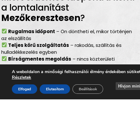
a lomtalanítást
Mezőkeresztesen
?
Rugalmas időpont
– Ön döntheti el, mikor történjen
az elszállítás
Teljes körű szolgáltatás
– rakodás, szállítás és
hulladékkezelés egyben
Bírságmentes megoldás
– nincs közterületi
kihelyezés
A weboldalon a minőségi felhasználói élmény érdekében sütike
Környezetbarát feldolgozás
– felelős, szelektív
Részletek
hulladékkezelés
Gyors ügyintézés
– szervezett, hatékony lebonyolítás
Hívjon min
Elfogad
Elutasítom
Beállítások
Akár
költözés, felújítás, öröklés, padlás- vagy
pinceürítés, udvartakarítás vagy régi bútorok
lecserélése előtt
, a
lomtalanítás Mezőkeresztes
minden élethelyzetben megbízható megoldást nyújt. A
szolgáltatás segítségével Ön gyorsan, kényelmesen és
biztonságosan szabadulhat meg a felhalmozódott
lomoktól, miközben hozzájárul
Mezőkeresztes
tiszta,