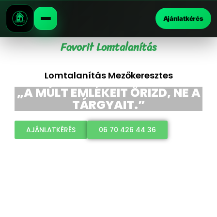
Ajánlatkérés
Favorit Lomtalanítás
Lomtalanítás Mezőkeresztes
„A MÚLT EMLÉKEIT ŐRIZD, NE A
TÁRGYAIT.”
AJÁNLATKÉRÉS
06 70 426 44 36