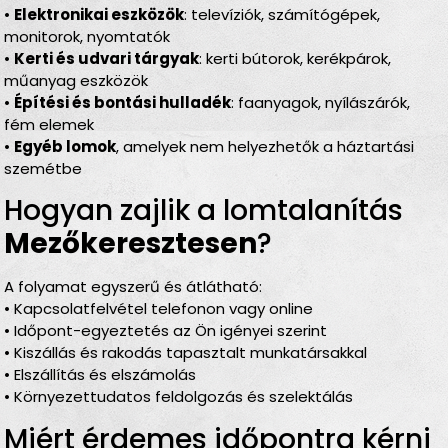
•
Elektronikai eszközök
: televíziók, számítógépek,
monitorok, nyomtatók
•
Kerti és udvari tárgyak
: kerti bútorok, kerékpárok,
műanyag eszközök
•
Építési és bontási hulladék
: faanyagok, nyílászárók,
fém elemek
•
Egyéb lomok
, amelyek nem helyezhetők a háztartási
szemétbe
Hogyan zajlik a lomtalanítás
Mezőkeresztesen
?
A folyamat egyszerű és átlátható:
• Kapcsolatfelvétel telefonon vagy online
• Időpont-egyeztetés az Ön igényei szerint
• Kiszállás és rakodás tapasztalt munkatársakkal
• Elszállítás és elszámolás
• Környezettudatos feldolgozás és szelektálás
Miért érdemes időpontra kérni