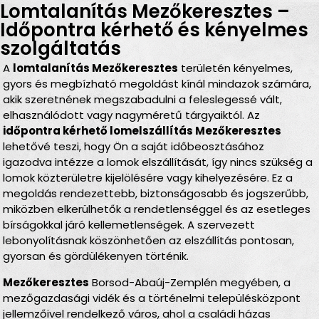
Lomtalanítás Mezőkeresztes –
Időpontra kérhető és kényelmes
szolgáltatás
A
lomtalanítás Mezőkeresztes
területén kényelmes,
gyors és megbízható megoldást kínál mindazok számára,
akik szeretnének megszabadulni a feleslegessé vált,
elhasználódott vagy nagyméretű tárgyaiktól. Az
időpontra kérhető lomelszállítás Mezőkeresztes
lehetővé teszi, hogy Ön a saját időbeosztásához
igazodva intézze a lomok elszállítását, így nincs szükség a
lomok közterületre kijelölésére vagy kihelyezésére. Ez a
megoldás rendezettebb, biztonságosabb és jogszerűbb,
miközben elkerülhetők a rendetlenséggel és az esetleges
bírságokkal járó kellemetlenségek. A szervezett
lebonyolításnak köszönhetően az elszállítás pontosan,
gyorsan és gördülékenyen történik.
Mezőkeresztes
Borsod-Abaúj-Zemplén megyében, a
mezőgazdasági vidék és a történelmi településközpont
jellemzőivel rendelkező város, ahol a családi házas