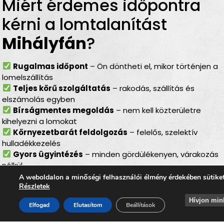
Miért érdemes időpontra
kérni a lomtalanítást
Mihályfán
?
Rugalmas időpont
– Ön döntheti el, mikor történjen a
lomelszállítás
Teljes körű szolgáltatás
– rakodás, szállítás és
elszámolás egyben
Bírságmentes megoldás
– nem kell közterületre
kihelyezni a lomokat
Környezetbarát feldolgozás
– felelős, szelektív
hulladékkezelés
Gyors ügyintézés
– minden gördülékenyen, várakozás
nélkül
A weboldalon a minőségi felhasználói élmény érdekében sütike
Lomtalanítás
Mihályfán
–
Részletek
ideális választás minden
Hívjon min
Elfogad
Elutasítom
Beállítások