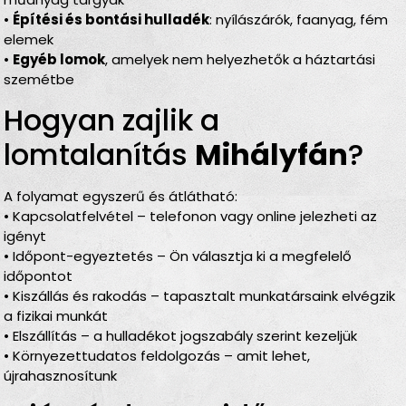
•
Építési és bontási hulladék
: nyílászárók, faanyag, fém
elemek
•
Egyéb lomok
, amelyek nem helyezhetők a háztartási
szemétbe
Hogyan zajlik a
lomtalanítás
Mihályfán
?
A folyamat egyszerű és átlátható:
• Kapcsolatfelvétel – telefonon vagy online jelezheti az
igényt
• Időpont-egyeztetés – Ön választja ki a megfelelő
időpontot
• Kiszállás és rakodás – tapasztalt munkatársaink elvégzik
a fizikai munkát
• Elszállítás – a hulladékot jogszabály szerint kezeljük
• Környezettudatos feldolgozás – amit lehet,
újrahasznosítunk