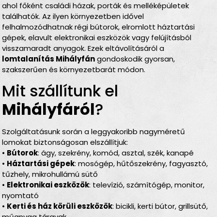
ahol főként családi házak, porták és melléképületek
találhatók. Az ilyen környezetben idővel
felhalmozódhatnak régi bútorok, elromlott háztartási
gépek, elavult elektronikai eszközök vagy felújításból
visszamaradt anyagok. Ezek eltávolításáról a
lomtalanítás Mihályfán
gondoskodik gyorsan,
szakszerűen és környezetbarát módon.
Mit szállítunk el
Mihályfáról
?
Szolgáltatásunk során a leggyakoribb nagyméretű
lomokat biztonságosan elszállítjuk:
•
Bútorok
: ágy, szekrény, komód, asztal, szék, kanapé
•
Háztartási gépek
: mosógép, hűtőszekrény, fagyasztó,
tűzhely, mikrohullámú sütő
•
Elektronikai eszközök
: televízió, számítógép, monitor,
nyomtató
•
Kerti és ház körüli eszközök
: bicikli, kerti bútor, grillsütő,
műanyag tárgyak