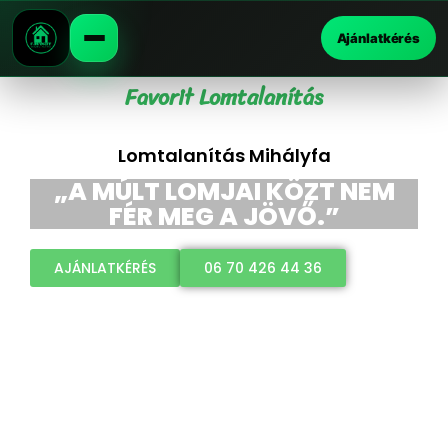
Ajánlatkérés
Favorit Lomtalanítás
Lomtalanítás Mihályfa
„A MÚLT LOMJAI KÖZT NEM
FÉR MEG A JÖVŐ.”
AJÁNLATKÉRÉS
06 70 426 44 36