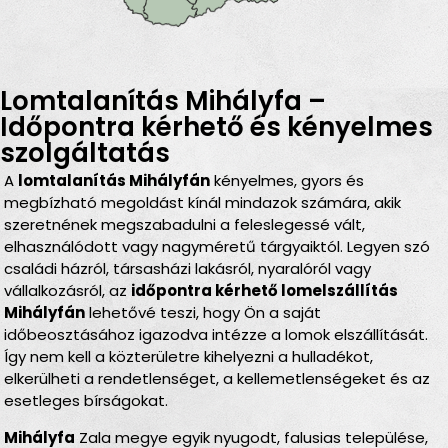
Lomtalanítás Mihályfa –
Időpontra kérhető és kényelmes
szolgáltatás
A
lomtalanítás Mihályfán
kényelmes, gyors és
megbízható megoldást kínál mindazok számára, akik
szeretnének megszabadulni a feleslegessé vált,
elhasználódott vagy nagyméretű tárgyaiktól. Legyen szó
családi házról, társasházi lakásról, nyaralóról vagy
vállalkozásról, az
időpontra kérhető lomelszállítás
Mihályfán
lehetővé teszi, hogy Ön a saját
időbeosztásához igazodva intézze a lomok elszállítását.
Így nem kell a közterületre kihelyezni a hulladékot,
elkerülheti a rendetlenséget, a kellemetlenségeket és az
esetleges bírságokat.
Mihályfa
Zala megye egyik nyugodt, falusias települése,