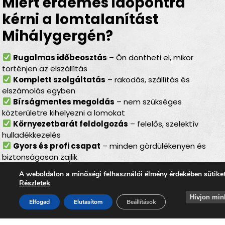
Miért érdemes időpontra
kérni a lomtalanítást
Mihálygergén?
Rugalmas időbeosztás
– Ön döntheti el, mikor
történjen az elszállítás
Komplett szolgáltatás
– rakodás, szállítás és
elszámolás egyben
Bírságmentes megoldás
– nem szükséges
közterületre kihelyezni a lomokat
Környezetbarát feldolgozás
– felelős, szelektív
hulladékkezelés
Gyors és profi csapat
– minden gördülékenyen és
biztonságosan zajlik
Lomtalanítás Mihálygerge –
A weboldalon a minőségi felhasználói élmény érdekében sütike
Részletek
ideális választás minden
Hívjon min
Elfogad
Elutasítom
Beállítások
helyzetben