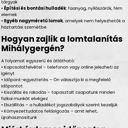
tárgyak
•
Építési és bontási hulladék
: faanyag, nyílászárók, fém
elemek
•
Egyéb nagyméretű lomok
, amelyek nem helyezhetők a
háztartási szemétbe
Hogyan zajlik a lomtalanítás
Mihálygergén?
A folyamat egyszerű és átlátható:
• Kapcsolatfelvétel – telefonon vagy online jelezheti az
igényt
• Időpont-egyeztetés – Ön választja ki a megfelelő
időpontot
• Kiszállás és rakodás – tapasztalt csapatunk minden
fizikai munkát elvégez
• Elszállítás – a hulladékot jogszabályok szerint kezeljük
• Környezettudatos feldolgozás – amit lehet,
újrahasznosítunk