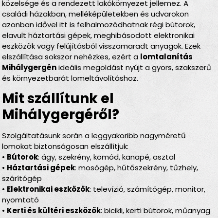
közelsége és a rendezett lakókörnyezet jellemez. A
családi házakban, melléképületekben és udvarokon
azonban idővel itt is felhalmozódhatnak régi bútorok,
elavult háztartási gépek, meghibásodott elektronikai
eszközök vagy felújításból visszamaradt anyagok. Ezek
elszállítása sokszor nehézkes, ezért a
lomtalanítás
Mihálygergén
ideális megoldást nyújt a gyors, szakszerű
és környezetbarát lomeltávolításhoz.
Mit szállítunk el
Mihálygergéről?
Szolgáltatásunk során a leggyakoribb nagyméretű
lomokat biztonságosan elszállítjuk:
•
Bútorok
: ágy, szekrény, komód, kanapé, asztal
•
Háztartási gépek
: mosógép, hűtőszekrény, tűzhely,
szárítógép
•
Elektronikai eszközök
: televízió, számítógép, monitor,
nyomtató
•
Kerti és kültéri eszközök
: bicikli, kerti bútorok, műanyag