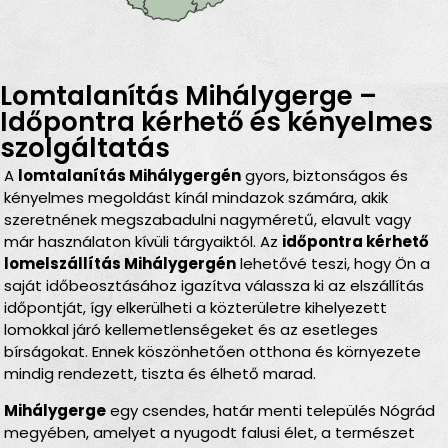
Lomtalanítás Mihálygerge –
Időpontra kérhető és kényelmes
szolgáltatás
A
lomtalanítás Mihálygergén
gyors, biztonságos és
kényelmes megoldást kínál mindazok számára, akik
szeretnének megszabadulni nagyméretű, elavult vagy
már használaton kívüli tárgyaiktól. Az
időpontra kérhető
lomelszállítás Mihálygergén
lehetővé teszi, hogy Ön a
saját időbeosztásához igazítva válassza ki az elszállítás
időpontját, így elkerülheti a közterületre kihelyezett
lomokkal járó kellemetlenségeket és az esetleges
bírságokat. Ennek köszönhetően otthona és környezete
mindig rendezett, tiszta és élhető marad.
Mihálygerge
egy csendes, határ menti település Nógrád
megyében, amelyet a nyugodt falusi élet, a természet