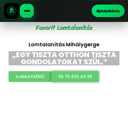
Ajánlatkérés
Favorit Lomtalanítás
Lomtalanítás Mihálygerge
„EGY TISZTA OTTHON TISZTA
GONDOLATOKAT SZÜL.”
AJÁNLATKÉRÉS
06 70 426 44 36