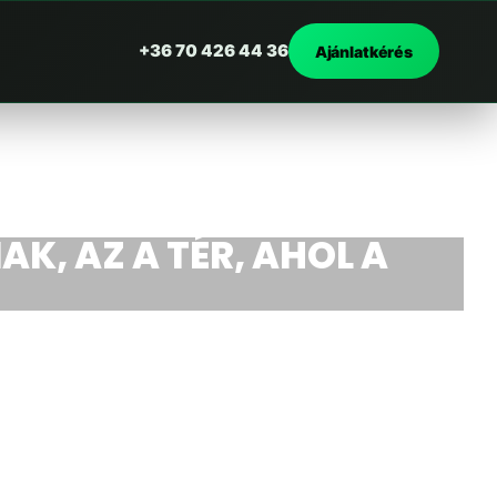
+36 70 426 44 36
Ajánlatkérés
AK, AZ A TÉR, AHOL A