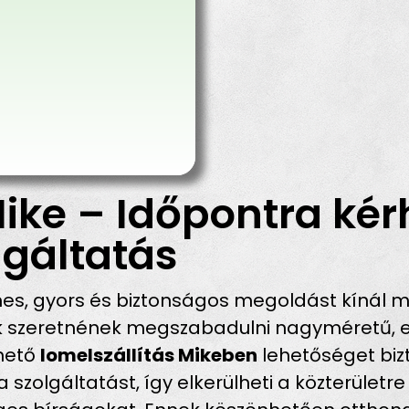
ike – Időpontra kér
gáltatás
s, gyors és biztonságos megoldást kínál m
ik szeretnének megszabadulni nagyméretű, e
rhető
lomelszállítás Mikeben
lehetőséget bizt
szolgáltatást, így elkerülheti a közterületre