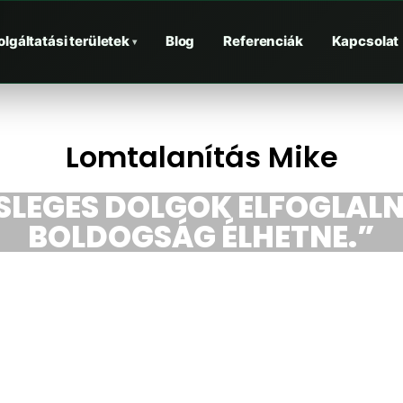
olgáltatási területek
Blog
Referenciák
Kapcsolat
▾
Lomtalanítás Mike
ESLEGES DOLGOK ELFOGLALN
BOLDOGSÁG ÉLHETNE.”