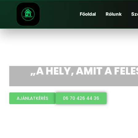
Főoldal
Rólunk
Sz
„A HELY, AMIT A FEL
AJÁNLATKÉRÉS
06 70 426 44 36