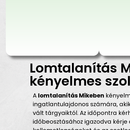
Lomtalanítás M
kényelmes szol
A
lomtalanítás Mikeben
kényelme
ingatlantulajdonos számára, ak
vált tárgyaiktól. Az időpontra ké
időbeosztásához igazodva kérje a 