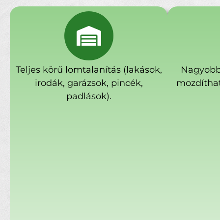
Teljes körű lomtalanítás (lakások,
Nagyobb
irodák, garázsok, pincék,
mozdíthat
padlások).