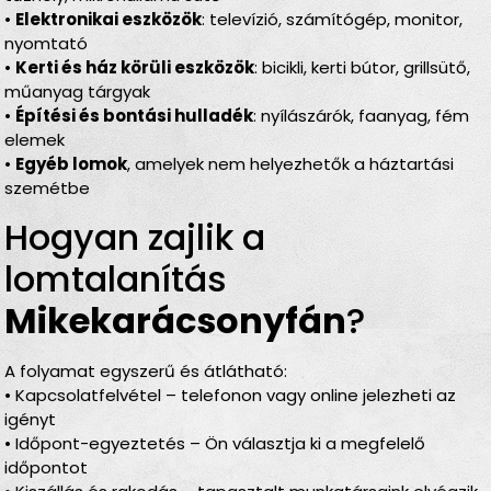
•
Elektronikai eszközök
: televízió, számítógép, monitor,
nyomtató
•
Kerti és ház körüli eszközök
: bicikli, kerti bútor, grillsütő,
műanyag tárgyak
•
Építési és bontási hulladék
: nyílászárók, faanyag, fém
elemek
•
Egyéb lomok
, amelyek nem helyezhetők a háztartási
szemétbe
Hogyan zajlik a
lomtalanítás
Mikekarácsonyfán
?
A folyamat egyszerű és átlátható:
• Kapcsolatfelvétel – telefonon vagy online jelezheti az
igényt
• Időpont-egyeztetés – Ön választja ki a megfelelő
időpontot