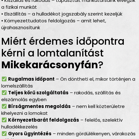
• Kiszállás és rakodás – tapasztalt munkatársaink elvégzik
a fizikai munkát
• Elszállítás – a hulladékot jogszabály szerint kezeljük
• Környezettudatos feldolgozás – amit lehet,
újrahasznosítunk
Miért érdemes időpontra
kérni a lomtalanítást
Mikekarácsonyfán
?
Rugalmas időpont
– Ön döntheti el, mikor történjen a
lomelszállítás
Teljes körű szolgáltatás
– rakodás, szállítás és
elszámolás egyben
Bírságmentes megoldás
– nem kell közterületre
kihelyezni a lomokat
Környezetbarát feldolgozás
– felelős, szelektív
hulladékkezelés
Gyors ügyintézés
– minden gördülékenyen, várakozás