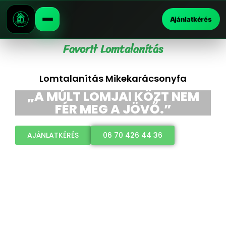
Ajánlatkérés
Favorit Lomtalanítás
Lomtalanítás Mikekarácsonyfa
„A MÚLT LOMJAI KÖZT NEM
FÉR MEG A JÖVŐ.”
AJÁNLATKÉRÉS
06 70 426 44 36