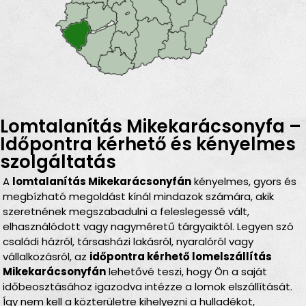
Lomtalanítás Mikekarácsonyfa –
Időpontra kérhető és kényelmes
szolgáltatás
A
lomtalanítás Mikekarácsonyfán
kényelmes, gyors és
megbízható megoldást kínál mindazok számára, akik
szeretnének megszabadulni a feleslegessé vált,
elhasználódott vagy nagyméretű tárgyaiktól. Legyen szó
családi házról, társasházi lakásról, nyaralóról vagy
vállalkozásról, az
időpontra kérhető lomelszállítás
Mikekarácsonyfán
lehetővé teszi, hogy Ön a saját
időbeosztásához igazodva intézze a lomok elszállítását.
Így nem kell a közterületre kihelyezni a hulladékot,