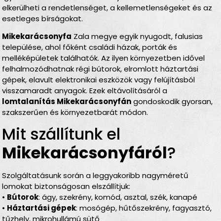
elkerülheti a rendetlenséget, a kellemetlenségeket és az
esetleges bírságokat.
Mikekarácsonyfa
Zala megye egyik nyugodt, falusias
települése, ahol főként családi házak, porták és
melléképületek találhatók. Az ilyen környezetben idővel
felhalmozódhatnak régi bútorok, elromlott háztartási
gépek, elavult elektronikai eszközök vagy felújításból
visszamaradt anyagok. Ezek eltávolításáról a
lomtalanítás Mikekarácsonyfán
gondoskodik gyorsan,
szakszerűen és környezetbarát módon.
Mit szállítunk el
Mikekarácsonyfáról
?
Szolgáltatásunk során a leggyakoribb nagyméretű
lomokat biztonságosan elszállítjuk:
•
Bútorok
: ágy, szekrény, komód, asztal, szék, kanapé
•
Háztartási gépek
: mosógép, hűtőszekrény, fagyasztó,
tűzhely, mikrohullámú sütő