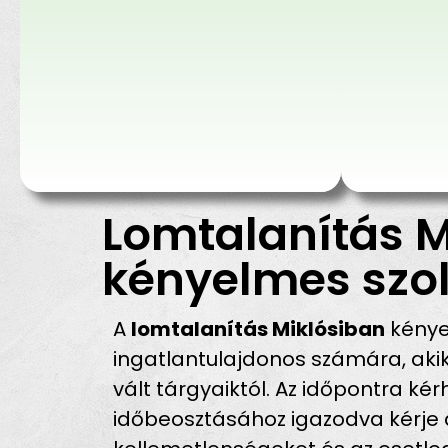
Lomtalanítás M
kényelmes szol
A
lomtalanítás Miklósiban
kénye
ingatlantulajdonos számára, ak
vált tárgyaiktól. Az időpontra ké
időbeosztásához igazodva kérje a 