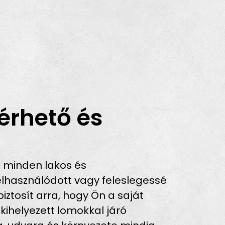
érhető és
 minden lakos és
lhasználódott vagy feleslegessé
iztosít arra, hogy Ön a saját
 kihelyezett lomokkal járó