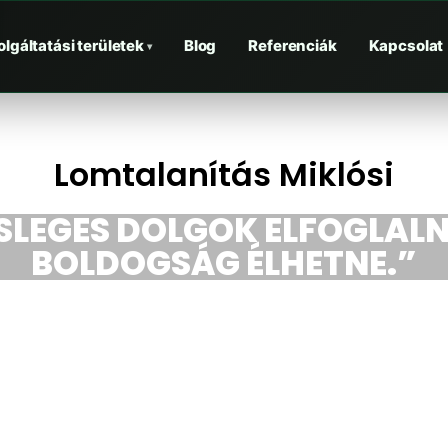
olgáltatási területek
Blog
Referenciák
Kapcsolat
▾
Lomtalanítás Miklósi
ESLEGES DOLGOK ELFOGLALN
BOLDOGSÁG ÉLHETNE.”