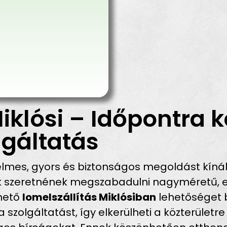
iklósi – Időpontra k
gáltatás
lmes, gyors és biztonságos megoldást kínál
ik szeretnének megszabadulni nagyméretű, e
rhető
lomelszállítás Miklósiban
lehetőséget b
szolgáltatást, így elkerülheti a közterületre