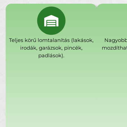
Teljes körű lomtalanítás (lakások,
Nagyobb
irodák, garázsok, pincék,
mozdíthat
padlások).