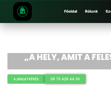
Főoldal
Rólunk
Sz
„A HELY, AMIT A FEL
AJÁNLATKÉRÉS
06 70 426 44 36