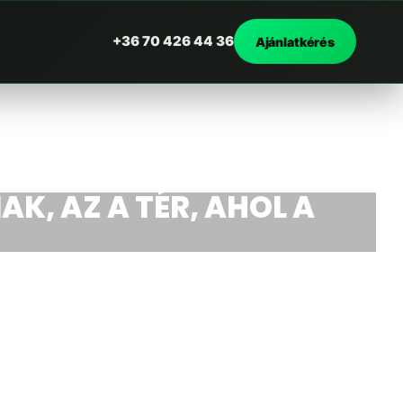
+36 70 426 44 36
Ajánlatkérés
AK, AZ A TÉR, AHOL A