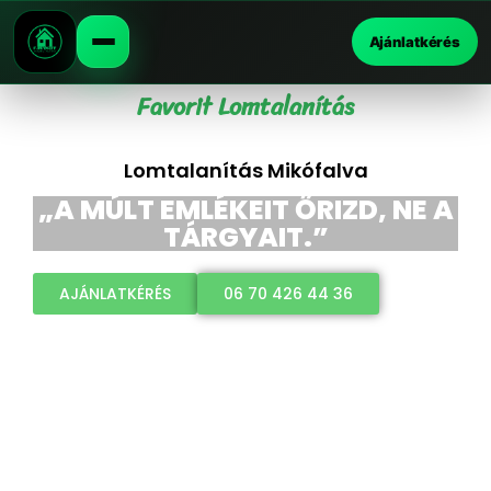
Ajánlatkérés
Favorit Lomtalanítás
Lomtalanítás Mikófalva
„A MÚLT EMLÉKEIT ŐRIZD, NE A
TÁRGYAIT.”
AJÁNLATKÉRÉS
06 70 426 44 36