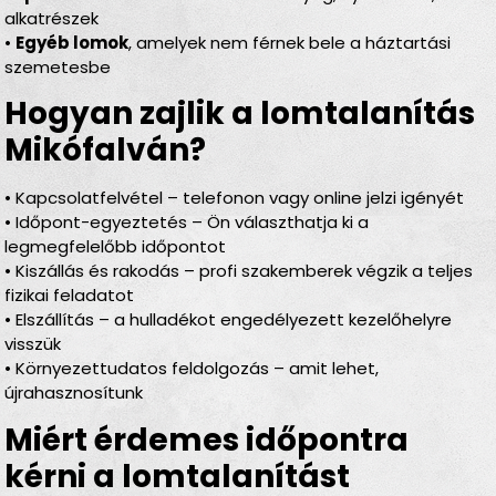
alkatrészek
•
Egyéb lomok
, amelyek nem férnek bele a háztartási
szemetesbe
Hogyan zajlik a lomtalanítás
Mikófalván?
• Kapcsolatfelvétel – telefonon vagy online jelzi igényét
• Időpont-egyeztetés – Ön választhatja ki a
legmegfelelőbb időpontot
• Kiszállás és rakodás – profi szakemberek végzik a teljes
fizikai feladatot
• Elszállítás – a hulladékot engedélyezett kezelőhelyre
visszük
• Környezettudatos feldolgozás – amit lehet,
újrahasznosítunk
Miért érdemes időpontra
kérni a lomtalanítást