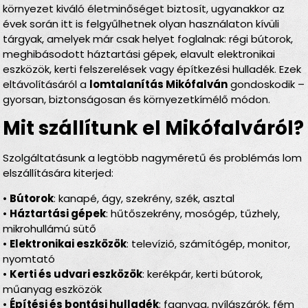
környezet kiváló életminőséget biztosít, ugyanakkor az
évek során itt is felgyűlhetnek olyan használaton kívüli
tárgyak, amelyek már csak helyet foglalnak: régi bútorok,
meghibásodott háztartási gépek, elavult elektronikai
eszközök, kerti felszerelések vagy építkezési hulladék. Ezek
eltávolításáról a
lomtalanítás Mikófalván
gondoskodik –
gyorsan, biztonságosan és környezetkímélő módon.
Mit szállítunk el Mikófalváról?
Szolgáltatásunk a legtöbb nagyméretű és problémás lom
elszállítására kiterjed:
•
Bútorok
: kanapé, ágy, szekrény, szék, asztal
•
Háztartási gépek
: hűtőszekrény, mosógép, tűzhely,
mikrohullámú sütő
•
Elektronikai eszközök
: televízió, számítógép, monitor,
nyomtató
•
Kerti és udvari eszközök
: kerékpár, kerti bútorok,
műanyag eszközök
•
Építési és bontási hulladék
: faanyag, nyílászárók, fém