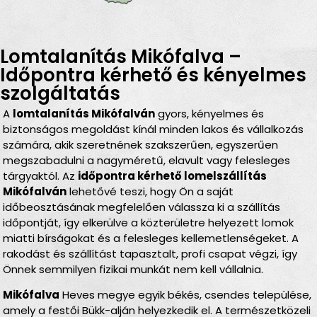
Lomtalanítás Mikófalva –
Időpontra kérhető és kényelmes
szolgáltatás
A
lomtalanítás Mikófalván
gyors, kényelmes és
biztonságos megoldást kínál minden lakos és vállalkozás
számára, akik szeretnének szakszerűen, egyszerűen
megszabadulni a nagyméretű, elavult vagy felesleges
tárgyaktól. Az
időpontra kérhető lomelszállítás
Mikófalván
lehetővé teszi, hogy Ön a saját
időbeosztásának megfelelően válassza ki a szállítás
időpontját, így elkerülve a közterületre helyezett lomok
miatti bírságokat és a felesleges kellemetlenségeket. A
rakodást és szállítást tapasztalt, profi csapat végzi, így
Önnek semmilyen fizikai munkát nem kell vállalnia.
Mikófalva
Heves megye egyik békés, csendes települése,
amely a festői Bükk-alján helyezkedik el. A természetközeli