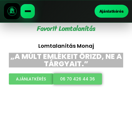
Ajánlatkérés
Favorit Lomtalanítás
Lomtalanítás Monaj
„A MÚLT EMLÉKEIT ŐRIZD, NE A
TÁRGYAIT.”
AJÁNLATKÉRÉS
06 70 426 44 36