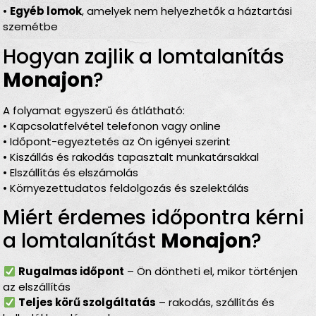
•
Egyéb lomok
, amelyek nem helyezhetők a háztartási
szemétbe
Hogyan zajlik a lomtalanítás
Monajon
?
A folyamat egyszerű és átlátható:
• Kapcsolatfelvétel telefonon vagy online
• Időpont-egyeztetés az Ön igényei szerint
• Kiszállás és rakodás tapasztalt munkatársakkal
• Elszállítás és elszámolás
• Környezettudatos feldolgozás és szelektálás
Miért érdemes időpontra kérni
a lomtalanítást
Monajon
?
Rugalmas időpont
– Ön döntheti el, mikor történjen
az elszállítás
Teljes körű szolgáltatás
– rakodás, szállítás és