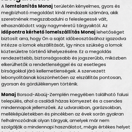
A
lomtalanítás Monaj
területén kényelmes, gyors és
megbízható megoldást kínál mindazok számára, akik
szeretnének megszabadulni a feleslegessé vált,
elhasználódott vagy nagyméretű tárgyaiktól. Az
időpontra kérhető lomelszállítás Monaj
lehetőséget
biztosít arra, hogy Ön a saját időbeosztásához igazodva
intézze a lomok elszállítását, így nincs szükség a lomok
közterületre történő kihelyezésére. Ez a megoldás
rendezettebb, biztonságosabb és jogszerűbb, miközben
elkerülhetők a rendetlenséggel és az esetleges
bírságokkal járó kellemetlenségek. A szervezett
lebonyolításnak köszönhetően az elszállítás pontosan,
gyorsan és gördülékenyen történik.
Monaj
Borsod-Abaúj-Zemplén megyében található falusi
település, ahol a családi házas környezet és a csendes
mindennapok jellemzőek. Az udvarokban, garázsokban,
melléképületekben és pincékben az évek során gyakran
felhalmozódnak olyan tárgyak, amelyek már nem
szolgálják a mindennapi használatot, mégis értékes helyet