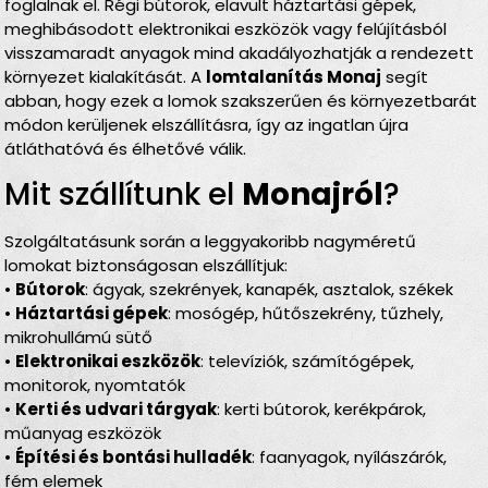
foglalnak el. Régi bútorok, elavult háztartási gépek,
meghibásodott elektronikai eszközök vagy felújításból
visszamaradt anyagok mind akadályozhatják a rendezett
környezet kialakítását. A
lomtalanítás Monaj
segít
abban, hogy ezek a lomok szakszerűen és környezetbarát
módon kerüljenek elszállításra, így az ingatlan újra
átláthatóvá és élhetővé válik.
Mit szállítunk el
Monajról
?
Szolgáltatásunk során a leggyakoribb nagyméretű
lomokat biztonságosan elszállítjuk:
•
Bútorok
: ágyak, szekrények, kanapék, asztalok, székek
•
Háztartási gépek
: mosógép, hűtőszekrény, tűzhely,
mikrohullámú sütő
•
Elektronikai eszközök
: televíziók, számítógépek,
monitorok, nyomtatók
•
Kerti és udvari tárgyak
: kerti bútorok, kerékpárok,
műanyag eszközök
•
Építési és bontási hulladék
: faanyagok, nyílászárók,
fém elemek