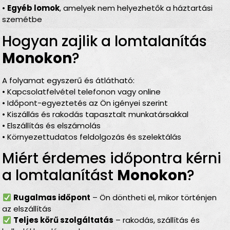
•
Egyéb lomok
, amelyek nem helyezhetők a háztartási
szemétbe
Hogyan zajlik a lomtalanítás
Monokon
?
A folyamat egyszerű és átlátható:
• Kapcsolatfelvétel telefonon vagy online
• Időpont-egyeztetés az Ön igényei szerint
• Kiszállás és rakodás tapasztalt munkatársakkal
• Elszállítás és elszámolás
• Környezettudatos feldolgozás és szelektálás
Miért érdemes időpontra kérni
a lomtalanítást
Monokon
?
Rugalmas időpont
– Ön döntheti el, mikor történjen
az elszállítás
Teljes körű szolgáltatás
– rakodás, szállítás és