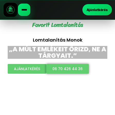
Ajánlatkérés
Favorit Lomtalanítás
Lomtalanítás Monok
„A MÚLT EMLÉKEIT ŐRIZD, NE A
TÁRGYAIT.”
AJÁNLATKÉRÉS
06 70 426 44 36