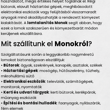
használatot, mégis értékes helyet foglalnak el. Régi
bútorok, elavult háztartási gépek, meghibásodott
elektronikai eszközök vagy felújításból visszamaradt
anyagok mind akadályozhatják a rendezett környezet
kialakítását. A
lomtalanítás Monok
segít abban, hogy
ezek a lomok szakszerűen és környezetbarát módon
kerüljenek elszállításra.
Mit szállítunk el
Monokról
?
Szolgáltatásunk során a leggyakoribb nagyméretű
lomokat biztonságosan elszállítjuk:
•
Bútorok
: ágyak, szekrények, kanapék, asztalok, székek
•
Háztartási gépek
: mosógép, hűtőszekrény, tűzhely,
mikrohullámú sütő
•
Elektronikai eszközök
: televíziók, számítógépek,
monitorok, nyomtatók
•
Kerti és udvari tárgyak
: kerti bútorok, kerékpárok,
műanyag eszközök
•
Építési és bontási hulladék
: faanyagok, nyílászárók,
fém elemek