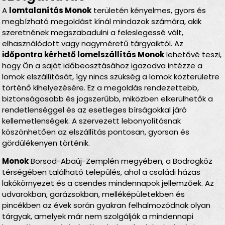
A
lomtalanítás Monok
területén kényelmes, gyors és
megbízható megoldást kínál mindazok számára, akik
szeretnének megszabadulni a feleslegessé vált,
elhasználódott vagy nagyméretű tárgyaiktól. Az
időpontra kérhető lomelszállítás Monok
lehetővé teszi,
hogy Ön a saját időbeosztásához igazodva intézze a
lomok elszállítását, így nincs szükség a lomok közterületre
történő kihelyezésére. Ez a megoldás rendezettebb,
biztonságosabb és jogszerűbb, miközben elkerülhetők a
rendetlenséggel és az esetleges bírságokkal járó
kellemetlenségek. A szervezett lebonyolításnak
köszönhetően az elszállítás pontosan, gyorsan és
gördülékenyen történik.
Monok
Borsod-Abaúj-Zemplén megyében, a Bodrogköz
térségében található település, ahol a családi házas
lakókörnyezet és a csendes mindennapok jellemzőek. Az
udvarokban, garázsokban, melléképületekben és
pincékben az évek során gyakran felhalmozódnak olyan
tárgyak, amelyek már nem szolgálják a mindennapi